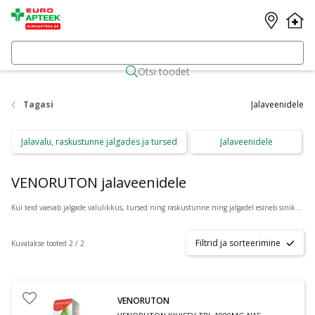
Otsi toodet
Tagasi
Jalaveenidele
Jalavalu, raskustunne jalgades ja tursed
Jalaveenidele
VENORUTON jalaveenidele
Kui teid vaevab jalgade valulikkus, tursed ning raskustunne ning jalgadel esineb sinikaid ja läbi naha paistvaid mügarikke, siis leiad sümptomaatiliseks raviks valiku preparaate Azeta.ee e-apteegist. Täpsema konsultatisooni saamiseks vajuta toote all olevale nupule
Filtrid ja sorteerimine
Kuvatakse tooted 2 / 2
VENORUTON