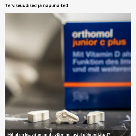
Terviseuudised ja näpunäited
Millal on lisavitamiinide võtmine lastel põhjendatud?