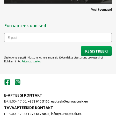
Veel teemasid
Euroapteek uudised
REGISTREERI
Saates oma e-posti nõustute, et teie andmeid töödeldakse otseturunduse eesmärgil.
Rohkem infot
Privaatsusteates
.
E-APTEEGI KONTAKT
E-R 9.00 - 17.00:
+372 610 3100
,
eapteek@euroapteek.ee
TAVAAPTEEKIDE KONTAKT
E-R 9.00 - 17.00:
+372 667 5031
,
info@euroapteek.ee