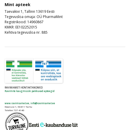
Mint apteek
Taevakivi 1, Tallinn 13619 Eesti
Tegevusloa omaja: OÜ PharmaMint
Registrikood: 14960867
KMKR: EE102252015
Kehtiva tegevusloa nr. 885
RAVIMIAMETI KONTAKTANDMED
Ravimite kaugmüüki pakkuvad apteegid
www.ravimiamet.ee
,
info@ravimiamet.ee
Nooruse 1, 50411 Tartu
Telefon 737 4140