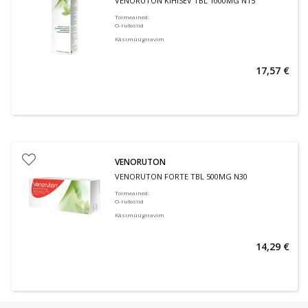
VENORUTON KIHISEV TBL 1000MG N15
Toimeained
:
O-rutosiid
Käsimüügiravim
17,57 €
VENORUTON
VENORUTON FORTE TBL 500MG N30
Toimeained
:
O-rutosiid
Käsimüügiravim
14,29 €