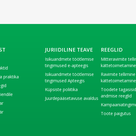
ST
JURIIDILINE TEAVE
REEGLID
t
Isikuandmete töötlemise
Mitteravimite tell
tingimused e-apteegis
kättetoimetamin
ktid
Isikuandmete töötlemise
Ravimite tellimine
a praktika
tingimused Apteegis
kättetoimetamin
gid
Küpsiste poliitika
Toodete tagasisi
liendile
andmise reeglid
Juurdepääsetavuse avaldus
ar
Kampaaniatingim
är
Toote paigutus