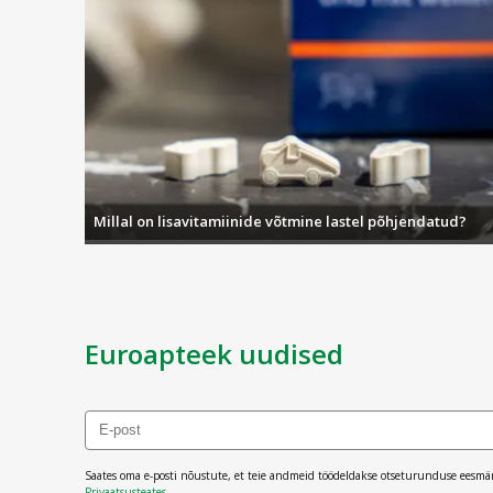
Millal on lisavitamiinide võtmine lastel põhjendatud?
Euroapteek uudised
Saates oma e-posti nõustute, et teie andmeid töödeldakse otseturunduse eesmä
Privaatsusteates
.