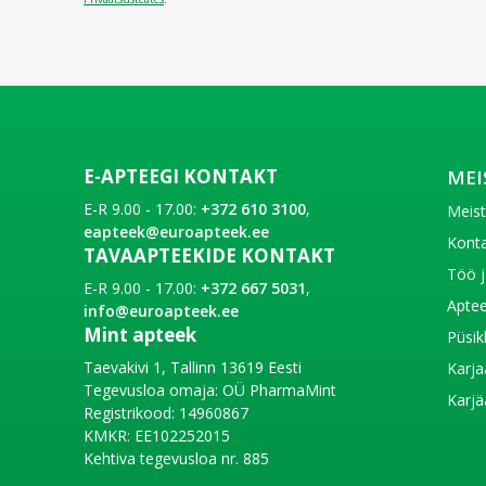
E-APTEEGI KONTAKT
MEI
E-R 9.00 - 17.00:
+372 610 3100
,
Meis
eapteek@euroapteek.ee
Konta
TAVAAPTEEKIDE KONTAKT
Töö j
E-R 9.00 - 17.00:
+372 667 5031
,
Aptee
info@euroapteek.ee
Mint apteek
Püsik
Taevakivi 1, Tallinn 13619 Eesti
Karja
Tegevusloa omaja: OÜ PharmaMint
Karjä
Registrikood: 14960867
KMKR: EE102252015
Kehtiva tegevusloa nr. 885