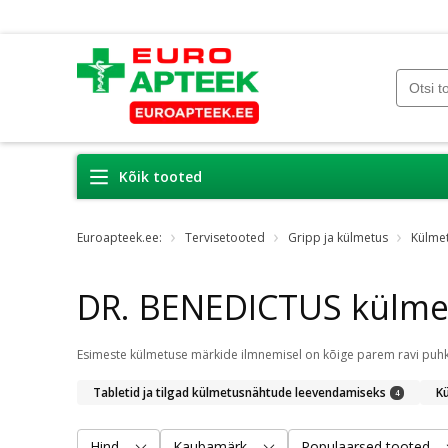
Kõik tooted
Euroapteek.ee:
Tervisetooted
Gripp ja külmetus
Külme
DR. BENEDICTUS külme
Tabletid ja tilgad külmetusnähtude leevendamiseks
K
4
Hind
Kaubamärk
Populaarsed tooted