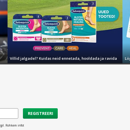
Villid jalgadel? Kuidas neid ennetada, hooldada ja ravida
Li
REGISTREERI
rgil. Rohkem infot