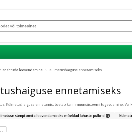
tusnähtude leevendamine
Külmetushaiguse ennetamiseks
tushaiguse ennetamiseks
ülmetuse sümptomite leevendamiseks mõeldud lahuste pulbrid
Külmet
15