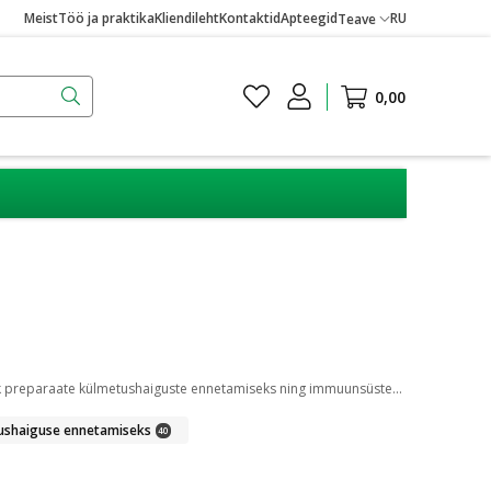
Meist
Töö ja praktika
Kliendileht
Kontaktid
Apteegid
RU
Teave
0,00
Esimeste külmetuse märkide ilmnemisel on kõige parem ravi puhkus. Külmetushaiguse ennetamist toetab ka immuunsüsteemi tugevdamine. Valik preparaate külmetushaiguste ennetamiseks ning immuunsüsteemi töö toetamiseks leiad meie e-apteegist.
ushaiguse ennetamiseks
40