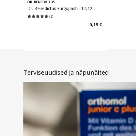
DR. BENEDICTUS
Dr. Benedictus kurgupastillid N12
(
3
)
Keskmine hinnang 5.00
Hinnangute arv 3
5,19 €
Terviseuudised ja näpunäited