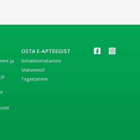
OSTA E-APTEEGIST
imine ja
Kohaletoimetamine
e
Makseviisid
 ja
Tagastamine
e
de
used