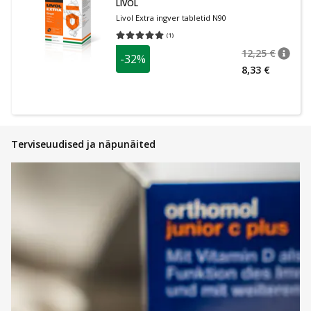
LIVOL
Livol Extra ingver tabletid N90
(
1
)
Keskmine hinnang 5.00
Hinnangute arv 1
12,25 €
-32%
nõuan
Tavalin
8,33 €
Terviseuudised ja näpunäited