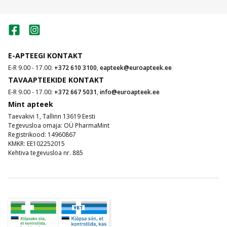
E-APTEEGI KONTAKT
E-R 9.00 - 17.00:
+372 610 3100
,
eapteek@euroapteek.ee
TAVAAPTEEKIDE KONTAKT
E-R 9.00 - 17.00:
+372 667 5031
,
info@euroapteek.ee
Mint apteek
Taevakivi 1, Tallinn 13619 Eesti
Tegevusloa omaja: OÜ PharmaMint
Registrikood: 14960867
KMKR: EE102252015
Kehtiva tegevusloa nr. 885