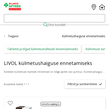
Otsi toodet
Tagasi
Külmetushaiguse ennetamiseks
Tabletid ja tilgad külmetusnähtude leevendamiseks
Külmetuse sümpt
LIVOL külmetushaiguse ennetamiseks
Esimeste külmetuse märkide ilmnemisel on kõige parem ravi puhkus. Külmetushaiguse ennetamist toetab ka immuunsüsteemi tugevdamine. Valik preparaate külmetushaiguste ennetamiseks ning immuunsüsteemi töö toetamiseks leiad Azeta.ee e-apteegist. Täpsema konsultatisooni saamiseks vajuta toote all olevale nupule
Filtrid ja sorteerimine
Kuvatakse tooted 1 / 1
Ainult e-apteegis