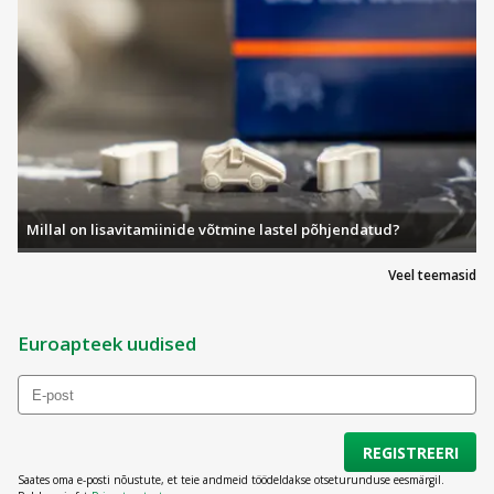
Millal on lisavitamiinide võtmine lastel põhjendatud?
Veel teemasid
Euroapteek uudised
REGISTREERI
Saates oma e-posti nõustute, et teie andmeid töödeldakse otseturunduse eesmärgil.