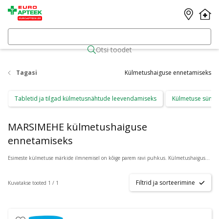
Otsi toodet
Tagasi
Külmetushaiguse ennetamiseks
Tabletid ja tilgad külmetusnähtude leevendamiseks
Külmetuse sümpt
MARSIMEHE külmetushaiguse
ennetamiseks
Esimeste külmetuse märkide ilmnemisel on kõige parem ravi puhkus. Külmetushaiguse ennetamist toetab ka immuunsüsteemi tugevdamine. Valik preparaate külmetushaiguste ennetamiseks ning immuunsüsteemi töö toetamiseks leiad Azeta.ee e-apteegist. Täpsema konsultatisooni saamiseks vajuta toote all olevale nupule
Filtrid ja sorteerimine
Kuvatakse tooted 1 / 1