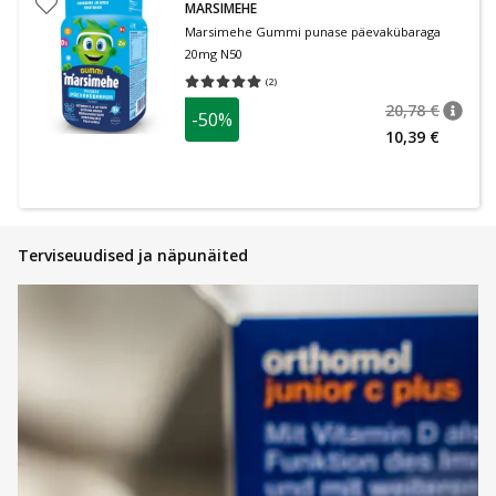
MARSIMEHE
Marsimehe Gummi punase päevakübaraga
20mg N50
(
2
)
Keskmine hinnang 5.00
Hinnangute arv 2
20,78 €
-50%
nõuan
Tavalin
10,39 €
Terviseuudised ja näpunäited