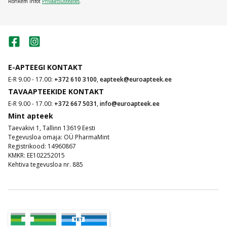
Rohkem infot
Privaatsusteates
.
E-APTEEGI KONTAKT
E-R 9.00 - 17.00:
+372 610 3100
,
eapteek@euroapteek.ee
TAVAAPTEEKIDE KONTAKT
E-R 9.00 - 17.00:
+372 667 5031
,
info@euroapteek.ee
Mint apteek
Taevakivi 1, Tallinn 13619 Eesti
Tegevusloa omaja: OÜ PharmaMint
Registrikood: 14960867
KMKR: EE102252015
Kehtiva tegevusloa nr. 885