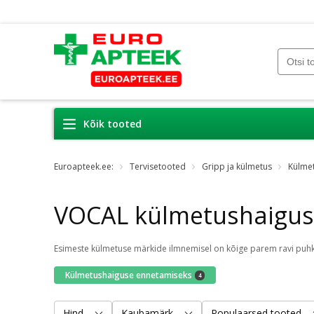
Kõik tooted
Euroapteek.ee:
Tervisetooted
Gripp ja külmetus
Külme
VOCAL külmetushaigus
Külmetushaiguse ennetamiseks
4
Hind
Kaubamärk
Populaarsed tooted