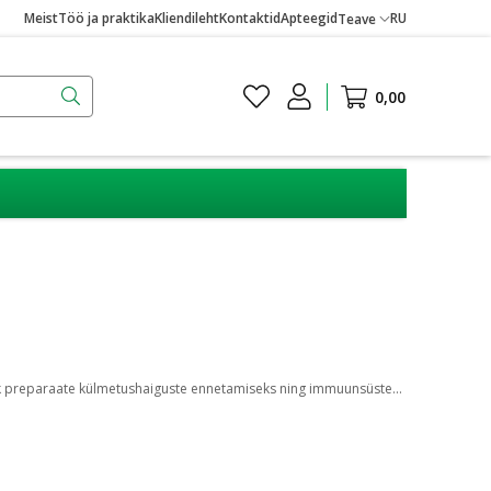
Meist
Töö ja praktika
Kliendileht
Kontaktid
Apteegid
RU
Teave
0,00
Esimeste külmetuse märkide ilmnemisel on kõige parem ravi puhkus. Külmetushaiguse ennetamist toetab ka immuunsüsteemi tugevdamine. Valik preparaate külmetushaiguste ennetamiseks ning immuunsüsteemi töö toetamiseks leiad meie e-apteegist.