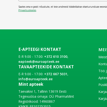
Saates oma e-posti nõustute, et teie andmeid töödeldakse otseturunduse eesmä
Privaatsusteates
.
E-APTEEGI KONTAKT
MEI
E-R 9.00 - 17.00:
+372 610 3100
,
Meis
eapteek@euroapteek.ee
Konta
TAVAAPTEEKIDE KONTAKT
Töö j
E-R 9.00 - 17.00:
+372 667 5031
,
Aptee
info@euroapteek.ee
Mint apteek
Püsik
Taevakivi 1, Tallinn 13619 Eesti
Karja
Tegevusloa omaja: OÜ PharmaMint
Karjä
Registrikood: 14960867
KMKR: EE102252015