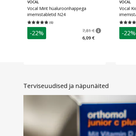
VOCAL
VOCAL
Vocal Mint hüaluroonhappega
Vocal Ki
imemistabletid N24
imemist
(
6
)
Keskmine hinnang 5.00
Hinnangute arv 6
Keskmine 
7,81 €
-22%
-22%
nõuanne
Tavaline hind
:
7,81
6,09 €
Terviseuudised ja näpunäited