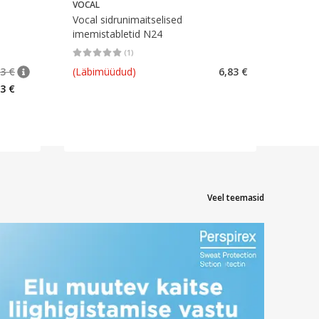
VOCAL
Vocal sidrunimaitselised
imemistabletid N24
(
1
)
rv 6
Keskmine hinnang 5.00
Hinnangute arv 1
83 €
(Läbimüüdud)
6,83 €
nõuanne
Tavaline hind
:
6,83 €
33 €
Veel teemasid