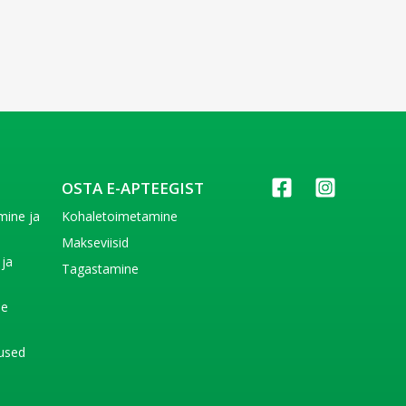
OSTA E-APTEEGIST
imine ja
Kohaletoimetamine
e
Makseviisid
 ja
Tagastamine
e
de
used