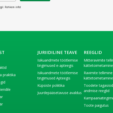
rgil. Rohkem infot
ST
JURIIDILINE TEAVE
REEGLID
t
Isikuandmete töötlemise
Mitteravimite tell
tingimused e-apteegis
kättetoimetamin
ktid
Isikuandmete töötlemise
Ravimite tellimine
a praktika
tingimused Apteegis
kättetoimetamin
gid
Küpsiste poliitika
Toodete tagasisi
liendile
andmise reeglid
Juurdepääsetavuse avaldus
ar
Kampaaniatingim
är
Toote paigutus