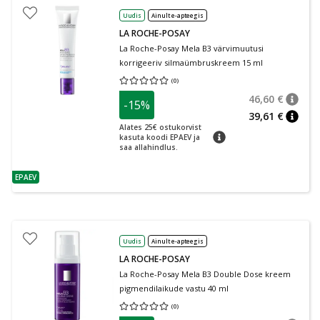
Uudis
Ainult e-apteegis
LA ROCHE-POSAY
La Roche-Posay Mela B3 värvimuutusi
korrigeeriv silmaümbruskreem 15 ml
(
0
)
Keskmine hinnang 0.00
Hinnangute arv 0
46,60 €
-15%
nõuan
Tavalin
39,61 €
nõuan
Alates 25€ ostukorvist
nõuanne
kasuta koodi EPAEV ja
saa allahindlus.
EPAEV
nõuanne
Uudis
Ainult e-apteegis
LA ROCHE-POSAY
La Roche-Posay Mela B3 Double Dose kreem
pigmendilaikude vastu 40 ml
(
0
)
Keskmine hinnang 0.00
Hinnangute arv 0