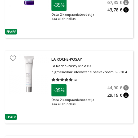
67,35 €
-35%
nõuan
Tavalin
43,78 €
nõuan
Osta 2 kampaaniatoodet ja
saa allahindlus
EPAEV
nõuanne
LA ROCHE-POSAY
La Roche-Posay Mela B3
pigmendilaikudevastane päevakreem SPF30 40
ml
(
2
)
Keskmine hinnang 5.00
Hinnangute arv 2
44,90 €
-35%
nõuan
Tavalin
29,19 €
nõuan
Osta 2 kampaaniatoodet ja
saa allahindlus
EPAEV
nõuanne