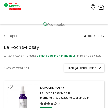
Otsi toodet
Tagasi
La Roche-Posay
La Roche-Posay
La Roche-Posay on Prantsuse
dermatoloogiline nahahooldus
, millel on üle 30 aasta kogemust ning mille tooted on välja töötatud koostöös dermatoloogidega. Brändi eesmärk on pakkuda tõhusat ja talutavat hooldust ka kõige tundlikumale nahale – alates aknele kalduvast kuni kuiva ja reaktiivse nahani. Üle maailma soovitavad La Roche-Posay tooteid enam kui 90 000 dermatoloogi ning La Roche-Posay Eesti valik on saadaval ka Euroapteegis.
Filtrid ja sorteerimine
Kuvatakse tooted 4 / 4
LA ROCHE-POSAY
La Roche-Posay Mela B3
pigmendilaikudevastane seerum 30 ml
(
3
)
Keskmine hinnang 3.67
Hinnangute arv 3