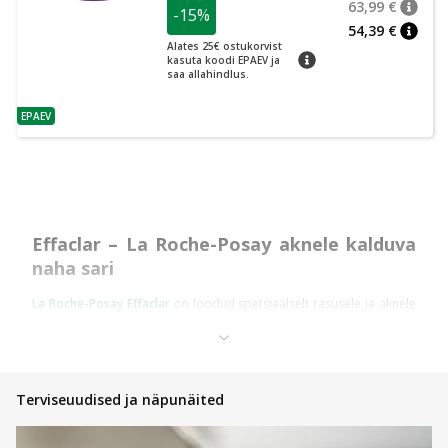
63,99 €
-15%
nõuan
Tavalin
54,39 €
nõuan
Alates 25€ ostukorvist
nõuanne
kasuta koodi EPAEV ja
saa allahindlus.
EPAEV
nõuanne
Effaclar – La Roche-Posay aknele kalduva
naha sari
La Roche-Posay Effaclar
on loodud spetsiaalselt rasusele ja aknele
kalduvale nahale. Selle sarja eesmärk on tasakaalustada rasueritust,
puhastada poore ja vähendada vistrikke, samal ajal nahka liigselt
kuivatamata.
Effaclar tooted sisaldavad õrnu, kuid tõhusaid toimeaineid, mis
Terviseuudised ja näpunäited
aitavad:
• vähendada ummistunud poore
• kontrollida läiget