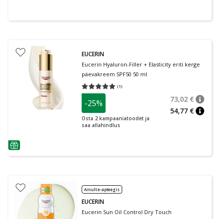
EUCERIN
Eucerin Hyaluron-Filler + Elasticity eriti kerge
päevakreem SPF50 50 ml
(
1
)
Keskmine hinnang 5.00
Hinnangute arv 1
73,02 €
-25%
nõuan
Tavalin
54,77 €
nõuan
Osta 2 kampaaniatoodet ja
saa allahindlus
nõuanne
Ainult e-apteegis
EUCERIN
Eucerin Sun Oil Control Dry Touch