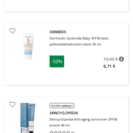
DERMEDIC
Dermedic Sunbrella Baby SPF50 laste
päikesekaitsekreem näole 50 ml
13,42 €
-50%
nõuan
Tavalin
6,71 €
Ainult e-apteegis
SKINCYCLOPEDIA
Skincyclopedia Anti-aging sunscreen SPF50
kreem 40 ml
(
0
)