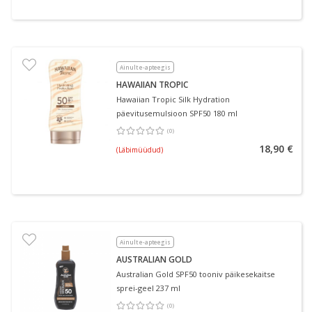
Ainult e-apteegis
HAWAIIAN TROPIC
Hawaiian Tropic Silk Hydration
päevitusemulsioon SPF50 180 ml
(
0
)
Keskmine hinnang 0.00
Hinnangute arv 0
18,90 €
(Läbimüüdud)
Ainult e-apteegis
AUSTRALIAN GOLD
Australian Gold SPF50 tooniv päikesekaitse
sprei-geel 237 ml
(
0
)
Keskmine hinnang 0.00
Hinnangute arv 0