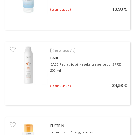
13,90 €
(Läbimüüdud)
Ainult e-apteegis
BABÉ
BABE Pediatric päikesekaitse aerosool SPF50
200 ml
34,53 €
(Läbimüüdud)
EUCERIN
Eucerin Sun Allergy Protect