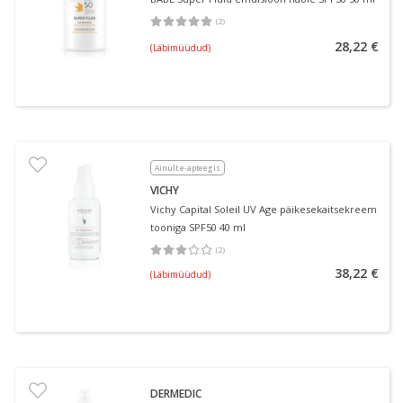
(
2
)
Keskmine hinnang 5.00
Hinnangute arv 2
28,22 €
(Läbimüüdud)
Ainult e-apteegis
VICHY
Vichy Capital Soleil UV Age päikesekaitsekreem
tooniga SPF50 40 ml
(
2
)
Keskmine hinnang 3.00
Hinnangute arv 2
38,22 €
(Läbimüüdud)
DERMEDIC