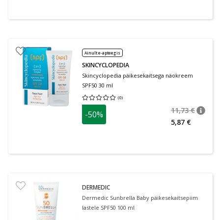
Ainult e-apteegis
SKINCYCLOPEDIA
Skincyclopedia päikesekaitsega näokreem
SPF50 30 ml
(
0
)
Keskmine hinnang 0.00
Hinnangute arv 0
11,73 €
-50%
nõuan
Tavalin
5,87 €
DERMEDIC
Dermedic Sunbrella Baby päikesekaitsepiim
lastele SPF50 100 ml