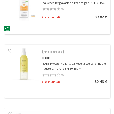
päikeseallergiavastane kreem-geel SPF50 150
ml
(
9
)
Keskmine hinnang 5.00
Hinnangute arv 9
39,82 €
(Läbimüüdud)
nõuanne
Ainult e-apteegis
BABÉ
BABE Protective Mist päikesekaitse sprei näole,
juustele, kehale SPF50 150 ml
(
0
)
Keskmine hinnang 0.00
Hinnangute arv 0
30,43 €
(Läbimüüdud)