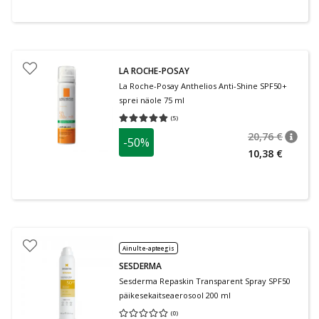
LA ROCHE-POSAY
La Roche-Posay Anthelios Anti-Shine SPF50+
sprei näole 75 ml
(
5
)
Keskmine hinnang 5.00
Hinnangute arv 5
20,76 €
-50%
nõuan
Tavalin
10,38 €
Ainult e-apteegis
SESDERMA
Sesderma Repaskin Transparent Spray SPF50
päikesekaitseaerosool 200 ml
(
0
)
Keskmine hinnang 0.00
Hinnangute arv 0