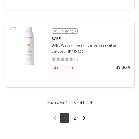
Ainult e-apteegis
BABÉ
BABE Wet Skin veekindel päikesekaitse
aerosool SPF50 200 ml
(
1
)
Keskmine hinnang 5.00
Hinnangute arv 1
39,36 €
(Läbimüüdud)
Kuvatakse 1 - 48 kohta 54
1
2