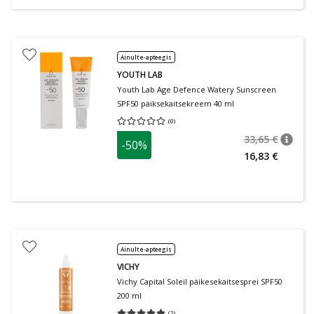
Ainult e-apteegis
YOUTH LAB
Youth Lab Age Defence Watery Sunscreen
SPF50 päiksekaitsekreem 40 ml
(
0
)
Keskmine hinnang 0.00
Hinnangute arv 0
33,65 €
-50%
nõuan
Tavalin
16,83 €
Ainult e-apteegis
VICHY
Vichy Capital Soleil päikesekaitsesprei SPF50
200 ml
(
2
)