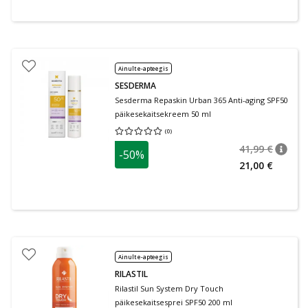
Ainult e-apteegis
SESDERMA
Sesderma Repaskin Urban 365 Anti-aging SPF50
päikesekaitsekreem 50 ml
(
0
)
Keskmine hinnang 0.00
Hinnangute arv 0
41,99 €
-50%
nõuan
Tavalin
21,00 €
Ainult e-apteegis
RILASTIL
Rilastil Sun System Dry Touch
päikesekaitsesprei SPF50 200 ml