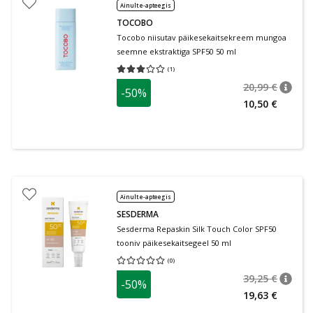
Ainult e-apteegis
TOCOBO
Tocobo niisutav päikesekaitsekreem mungoa
seemne ekstraktiga SPF50 50 ml
(
1
)
Keskmine hinnang 3.00
Hinnangute arv 1
20,99 €
-50%
nõuan
Tavalin
10,50 €
Ainult e-apteegis
SESDERMA
Sesderma Repaskin Silk Touch Color SPF50
tooniv päikesekaitsegeel 50 ml
(
0
)
Keskmine hinnang 0.00
Hinnangute arv 0
39,25 €
-50%
nõuan
Tavalin
19,63 €