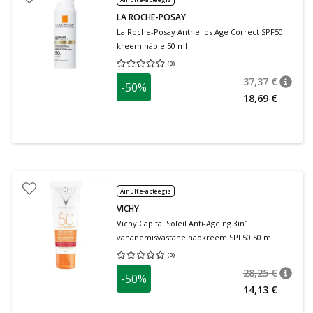
LA ROCHE-POSAY
La Roche-Posay Anthelios Age Correct SPF50
kreem näole 50 ml
(
0
)
Keskmine hinnang 0.00
Hinnangute arv 0
37,37 €
-50%
nõuan
Tavalin
18,69 €
Ainult e-apteegis
VICHY
Vichy Capital Soleil Anti-Ageing 3in1
vananemisvastane näokreem SPF50 50 ml
(
0
)
Keskmine hinnang 0.00
Hinnangute arv 0
28,25 €
-50%
nõuan
Tavalin
14,13 €