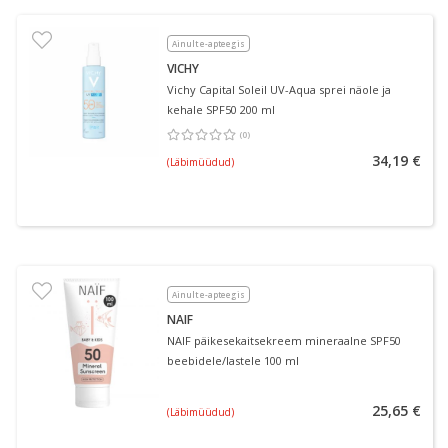
Ainult e-apteegis
VICHY
Vichy Capital Soleil UV-Aqua sprei näole ja
kehale SPF50 200 ml
(
0
)
Keskmine hinnang 0.00
Hinnangute arv 0
34,19 €
(Läbimüüdud)
Ainult e-apteegis
NAIF
NAIF päikesekaitsekreem mineraalne SPF50
beebidele/lastele 100 ml
25,65 €
(Läbimüüdud)