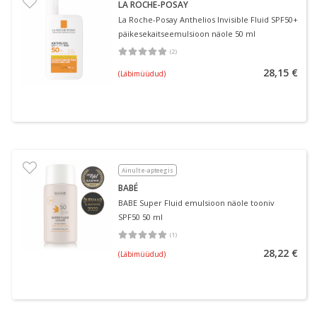
LA ROCHE-POSAY
La Roche-Posay Anthelios Invisible Fluid SPF50+
päikesekaitseemulsioon näole 50 ml
(
2
)
Keskmine hinnang 5.00
Hinnangute arv 2
28,15 €
(Läbimüüdud)
Ainult e-apteegis
BABÉ
BABE Super Fluid emulsioon näole tooniv
SPF50 50 ml
(
1
)
Keskmine hinnang 5.00
Hinnangute arv 1
28,22 €
(Läbimüüdud)