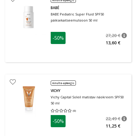
Ainult e-apteegis
BABÉ
BABE Pediatric Super Fluid SPF50
päiksekaitseemulsioon 50 ml
27,20 €
-50%
nõuan
Tavalin
13,60 €
Ainult e-apteegis
VICHY
Vichy Capital Soleil matistav näokreem SPF50
50 ml
(
0
)
Keskmine hinnang 0.00
Hinnangute arv 0
22,49 €
-50%
nõuan
Tavalin
11,25 €