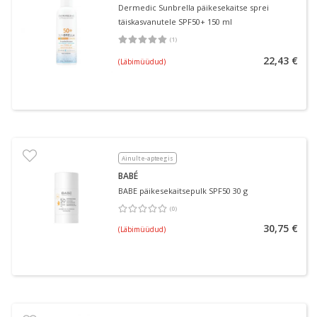
Dermedic Sunbrella päikesekaitse sprei
täiskasvanutele SPF50+ 150 ml
(
1
)
Keskmine hinnang 5.00
Hinnangute arv 1
22,43 €
(Läbimüüdud)
Ainult e-apteegis
BABÉ
BABE päikesekaitsepulk SPF50 30 g
(
0
)
Keskmine hinnang 0.00
Hinnangute arv 0
30,75 €
(Läbimüüdud)