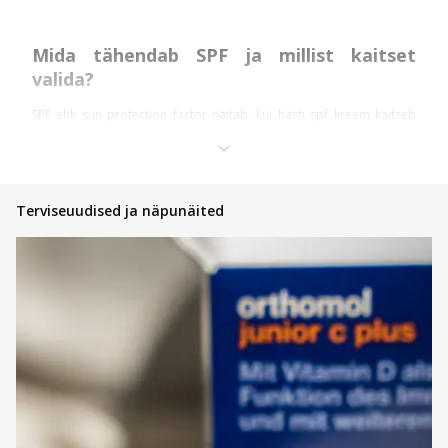
Mida tähendab SPF ja millist kaitset
valida?
SPF ehk sun protection factor näitab, kui hästi spf kreem kaitseb
nahka UVB-kiirguse eest, mis on peamine päikesepõletuse
põhjustaja.
SPF 30 filtreerib umbes 97% UVB-kiirgusest ning sobib
igapäevaseks kasutamiseks linnas või mõõduka päikese korral. SPF
Terviseuudised ja näpunäited
50 blokeerib umbes 98% kiirgusest ja on soovitatav pikemal õues
viibimisel, rannas, reisidel või tundlikuma ja heleda naha puhul.
Oluline on mõista, et erinevus SPF 30 ja SPF 50 vahel ei ole nii suur,
kui sageli arvatakse. Palju olulisem on see, et päikesekaitsekreem
SPF 50 või SPF 30 kantakse nahale piisavas koguses ja regulaarselt
uuesti.
Laste ja beebide puhul on soovitatav kasutada spetsiaalseid
tooteid nagu päikesekaitsekreem lastele või beebi päikesekaitse,
mis sisaldavad õrnemaid koostisosi ja sageli mineraalseid filtreid.
Sõltuvalt päikeseküllusest on päikesekaitsekreem beebile väga
oluline. Ka Eesti ilmaga on päikesekaitse beebile hädavajalik, sest
nende nahk on väga õrn, õhuke ja sisaldab vähem melaniini,
mistõttu tekivad päikesekahjustused ja põletused kiiremini kui
täiskasvanutel