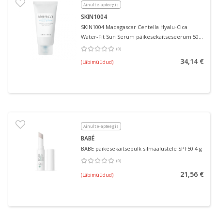
Ainult e-apteegis
SKIN1004
SKIN1004 Madagascar Centella Hyalu-Cica
Water-Fit Sun Serum päikesekaitseseerum 50
ml
(
0
)
Keskmine hinnang 0.00
Hinnangute arv 0
34,14 €
(Läbimüüdud)
Ainult e-apteegis
BABÉ
BABE päikesekaitsepulk silmaalustele SPF50 4 g
(
0
)
Keskmine hinnang 0.00
Hinnangute arv 0
21,56 €
(Läbimüüdud)