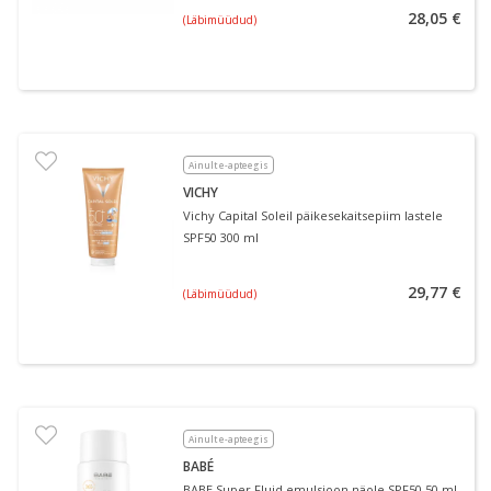
28,05 €
(Läbimüüdud)
Ainult e-apteegis
VICHY
Vichy Capital Soleil päikesekaitsepiim lastele
SPF50 300 ml
29,77 €
(Läbimüüdud)
Ainult e-apteegis
BABÉ
BABE Super Fluid emulsioon näole SPF50 50 ml