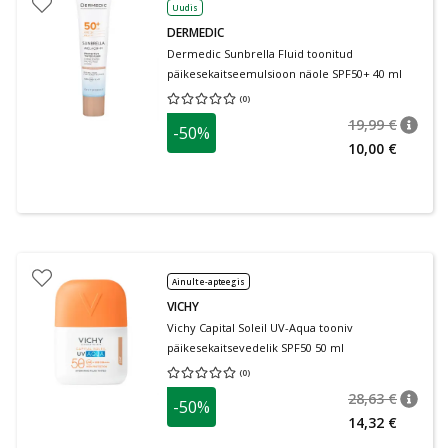
Uudis
DERMEDIC
Dermedic Sunbrella Fluid toonitud
päikesekaitseemulsioon näole SPF50+ 40 ml
(
0
)
Keskmine hinnang 0.00
Hinnangute arv 0
19,99 €
-50%
nõuan
Tavalin
10,00 €
Ainult e-apteegis
VICHY
Vichy Capital Soleil UV-Aqua tooniv
päikesekaitsevedelik SPF50 50 ml
(
0
)
Keskmine hinnang 0.00
Hinnangute arv 0
28,63 €
-50%
nõuan
Tavalin
14,32 €