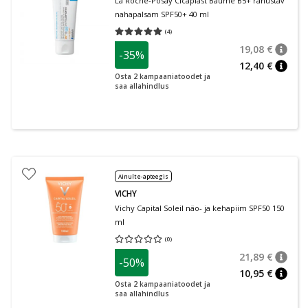
La Roche-Posay Cicaplast Baume B5+ rahustav
nahapalsam SPF50+ 40 ml
(
4
)
Keskmine hinnang 5.00
Hinnangute arv 4
19,08 €
-35%
nõuan
Tavalin
12,40 €
nõuan
Osta 2 kampaaniatoodet ja
saa allahindlus
Ainult e-apteegis
VICHY
Vichy Capital Soleil näo- ja kehapiim SPF50 150
ml
(
0
)
Keskmine hinnang 0.00
Hinnangute arv 0
21,89 €
-50%
nõuan
Tavalin
10,95 €
nõuan
Osta 2 kampaaniatoodet ja
saa allahindlus