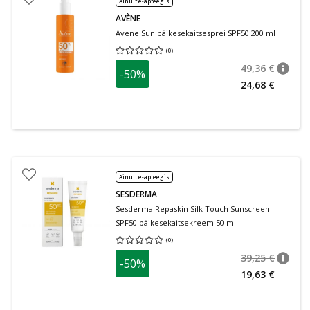
Ainult e-apteegis
AVÈNE
Avene Sun päikesekaitsesprei SPF50 200 ml
(
0
)
Keskmine hinnang 0.00
Hinnangute arv 0
49,36 €
-50%
nõuan
Tavalin
24,68 €
Ainult e-apteegis
SESDERMA
Sesderma Repaskin Silk Touch Sunscreen
SPF50 päikesekaitsekreem 50 ml
(
0
)
Keskmine hinnang 0.00
Hinnangute arv 0
39,25 €
-50%
nõuan
Tavalin
19,63 €