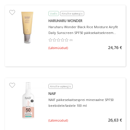
Uudis
Ainult e-apteegis
HARUHARU WONDER
Haruharu Wonder Black Rice Moisture Airyfit
Daily Sunscreen SPF50 päiksekaitsekreem
näole 50 ml
(
0
)
Keskmine hinnang 0.00
Hinnangute arv 0
24,76 €
(Läbimüüdud)
Ainult e-apteegis
NAIF
NAIF päikesekaitsesprei mineraalne SPF50
beebidele/lastele 100 ml
26,63 €
(Läbimüüdud)