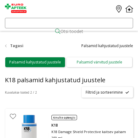
Otsi toodet
Tagasi
Palsamid kahjustatud juustele
Palsamid kahjustatud juustele
Palsamid värvitud juustele
K18 palsamid kahjustatud juustele
Filtrid ja sorteerimine
Kuvatakse tooted 2 / 2
Ainult e-apteegis
K18
K18 Damage Shield Protective kaitsev palsam
250 ml