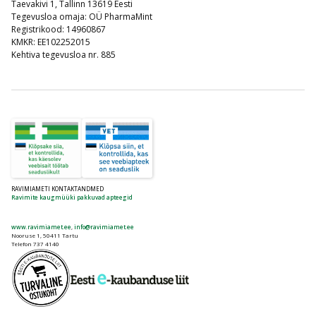
Taevakivi 1, Tallinn 13619 Eesti
Tegevusloa omaja: OÜ PharmaMint
Registrikood: 14960867
KMKR: EE102252015
Kehtiva tegevusloa nr. 885
RAVIMIAMETI KONTAKTANDMED
Ravimite kaugmüüki pakkuvad apteegid
www.ravimiamet.ee
,
info@ravimiamet.ee
Nooruse 1, 50411 Tartu
Telefon 737 4140