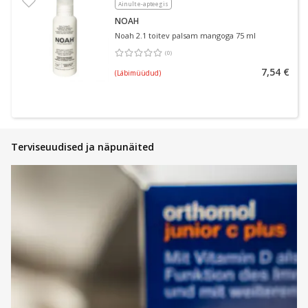
Ainult e-apteegis
NOAH
Noah 2.1 toitev palsam mangoga 75 ml
(
0
)
Keskmine hinnang 0.00
Hinnangute arv 0
7,54 €
(Läbimüüdud)
Terviseuudised ja näpunäited