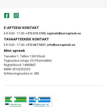
E-APTEEGI KONTAKT
E-R 9.00 - 17.00:
+372 610 3100
,
eapteek@euroapteek.ee
TAVAAPTEEKIDE KONTAKT
E-R 9.00 - 17.00:
+372 667 5031
,
info@euroapteek.ee
Mint apteek
Taevakivi 1, Tallinn 13619 Eesti
Tegevusloa omaja: OÜ PharmaMint
Registrikood: 14960867
KMKR: EE102252015
Kehtiva tegevusloa nr. 885