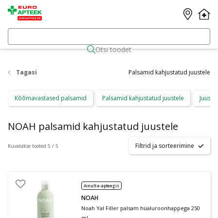
Otsi toodet
Tagasi
Palsamid kahjustatud juustele
Kõõmavastased palsamid
Palsamid kahjustatud juustele
Juuste
NOAH palsamid kahjustatud juustele
Filtrid ja sorteerimine
Kuvatakse tooted 5 / 5
Ainult e-apteegis
NOAH
Noah Yal Filler palsam hüaluroonhappega 250
ml