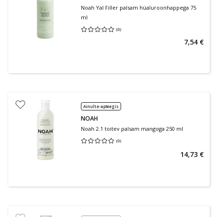
Noah Yal Filler palsam hüaluroonhappega 75
ml
(
0
)
Keskmine hinnang 0.00
Hinnangute arv 0
7,54 €
Ainult e-apteegis
NOAH
Noah 2.1 toitev palsam mangoga 250 ml
(
0
)
Keskmine hinnang 0.00
Hinnangute arv 0
14,73 €