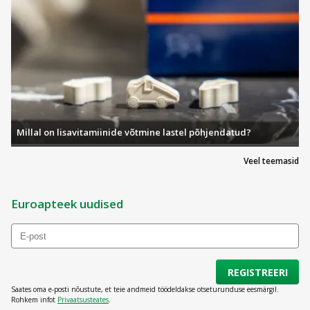
Millal on lisavitamiinide võtmine lastel põhjendatud?
Veel teemasid
Euroapteek uudised
REGISTREERI
Saates oma e-posti nõustute, et teie andmeid töödeldakse otseturunduse eesmärgil.
Rohkem infot
Privaatsusteates
.