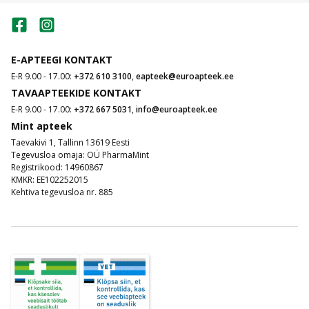
E-APTEEGI KONTAKT
E-R 9.00 - 17.00:
+372 610 3100
,
eapteek@euroapteek.ee
TAVAAPTEEKIDE KONTAKT
E-R 9.00 - 17.00:
+372 667 5031
,
info@euroapteek.ee
Mint apteek
Taevakivi 1, Tallinn 13619 Eesti
Tegevusloa omaja: OÜ PharmaMint
Registrikood: 14960867
KMKR: EE102252015
Kehtiva tegevusloa nr. 885