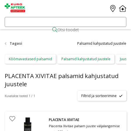
Otsi toodet
Tagasi
Palsamid kahjustatud juustele
Kõõmavastased palsamid
Palsamid kahjustatud juustele
Juuste
PLACENTA XIVITAE palsamid kahjustatud
juustele
Filtrid ja sorteerimine
Kuvatakse tooted 1 / 1
PLACENTA XIVITAE
Placenta Xivitae palsam juuste väljalangemise