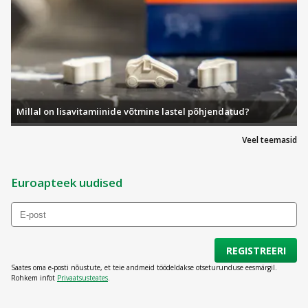
Millal on lisavitamiinide võtmine lastel põhjendatud?
Veel teemasid
Euroapteek uudised
REGISTREERI
Saates oma e-posti nõustute, et teie andmeid töödeldakse otseturunduse eesmärgil.
Rohkem infot
Privaatsusteates
.