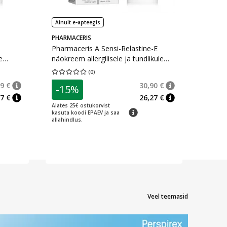
Ainult e-apteegis
PHARMACERIS
Pharmaceris A Sensi-Relastine-E
e
näokreem allergilisele ja tundlikule
nahale 50 ml
(
0
)
rv 0
Keskmine hinnang 0.00
Hinnangute arv 0
9 €
30,90 €
-15%
nõuanne
Tavaline hind
:
31,49 €
nõuanne
Tavaline hind
:
30,
7 €
26,27 €
nõuanne
nõuanne
Alates 25€ ostukorvist
nõuanne
kasuta koodi EPAEV ja saa
allahindlus.
Veel teemasid