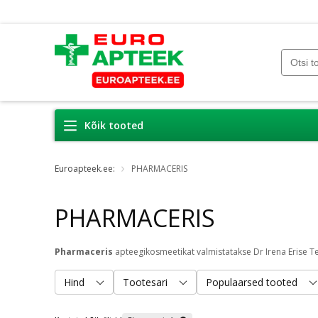
Kõik tooted
Euroapteek.ee:
PHARMACERIS
PHARMACERIS
Pharmaceris
apteegikosmeetikat valmistatakse Dr Irena Erise Teadus- ja Uurimiskesku
Hind
Tootesari
Populaarsed tooted