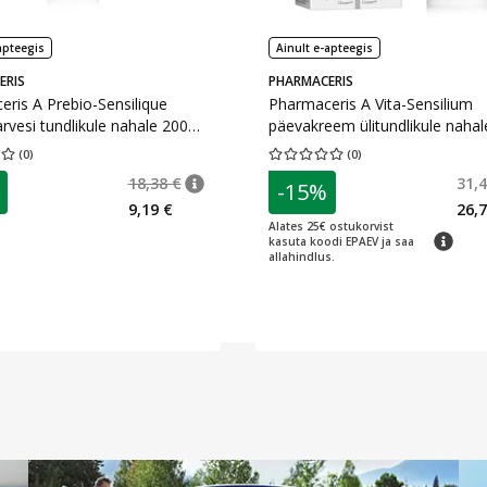
apteegis
Ainult e-apteegis
ERIS
PHARMACERIS
ris A Prebio-Sensilique
Pharmaceris A Vita-Sensilium
arvesi tundlikule nahale 200
päevakreem ülitundlikule nahal
SPF20 50 ml
(
0
)
(
0
)
hinnang 0.00
Hinnangute arv 0
Keskmine hinnang 0.00
Hinnangute a
18,38 €
31,4
-15%
5 €
nõuanne
Tavaline hind
:
18,38 €
9,19 €
26,7
Alates 25€ ostukorvist
nõuanne
kasuta koodi EPAEV ja saa
allahindlus.