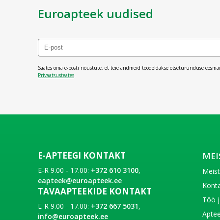
Euroapteek uudised
Saates oma e-posti nõustute, et teie andmeid töödeldakse otseturunduse eesmä
Privaatsusteates
.
E-APTEEGI KONTAKT
MEI
E-R 9.00 - 17.00:
+372 610 3100
,
Meis
eapteek@euroapteek.ee
Konta
TAVAAPTEEKIDE KONTAKT
Töö j
E-R 9.00 - 17.00:
+372 667 5031
,
Aptee
info@euroapteek.ee