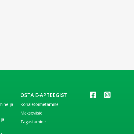
OSTA E-APTEEGIST
imine ja
Kohaletoimetamine
e
Makseviisid
 ja
Tagastamine
e