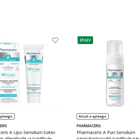
EPAEV
e
nõuanne
apteegis
Ainult e-apteegis
ERIS
PHARMACERIS
ris A Lipo-Sensilium toitev
Pharmaceris A Puri-Sensilium
allergilisele ja tundlikule
näopuhastusvaht tundlikule näo