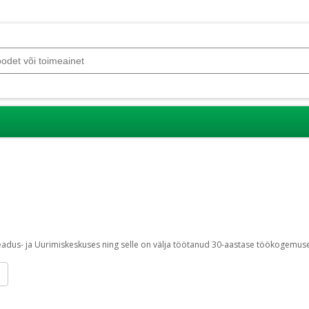
ses ning selle on välja töötanud 30-aastase töökogemusega ekspertide meeskond. Kaubamärgi all olevad tooted on ai