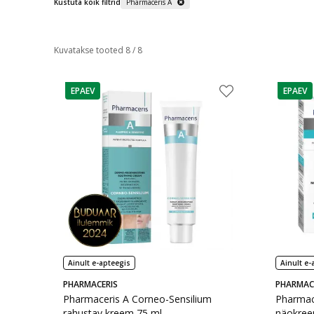
Kustuta kõik filtrid
Pharmaceris A
Kuvatakse tooted 8 / 8
EPAEV
EPAEV
nõuanne
nõuann
Ainult e-apteegis
Ainult e-
PHARMACERIS
PHARMAC
Pharmaceris A Corneo-Sensilium
Pharmace
rahustav kreem 75 ml
näokreem 