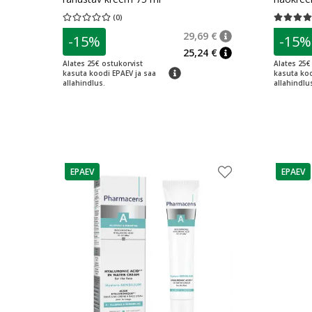
nahale 5
(
0
)
Keskmine hinnang 0.00
Hinnangute arv 0
Keskmine 
29,69 €
-15%
-15%
nõuanne
Tavaline hind
:
29,6
25,24 €
nõuanne
Alates 25€ ostukorvist
Alates 25€
nõuanne
kasuta koodi EPAEV ja saa
kasuta koo
allahindlus.
allahindlu
EPAEV
EPAEV
nõuanne
nõuann