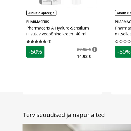
Ainult e-apteegis
Ainult e-
PHARMACERIS
PHARMAC
Pharmaceris A Hyaluro-Sensilium
Pharmace
niisutav veepõhine kreem 40 ml
mitsella
ml
(
1
)
Keskmine hinnang 5.00
Hinnangute arv 1
Keskmine 
29,95 €
-50%
-50%
nõuanne
Tavaline hind
:
29,9
14,98 €
Terviseuudised ja näpunäited