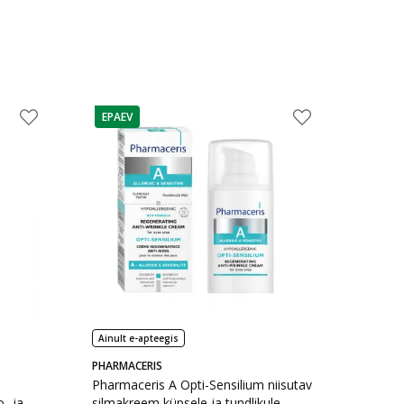
EPAEV
nõuanne
Ainult e-apteegis
PHARMACERIS
Pharmaceris A Opti-Sensilium niisutav
- ja
silmakreem küpsele ja tundlikule