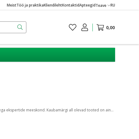
Meist
Töö ja praktika
Kliendileht
Kontaktid
Apteegid
RU
Teave
0,00
nulaadsed ja omavad suurt konkurentsieelist, kuna mitmed valemid on patenteeritud ja nende