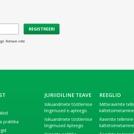
REGISTREERI
rgil. Rohkem infot
ST
JURIIDILINE TEAVE
REEGLID
t
Isikuandmete töötlemise
Mitteravimite tell
tingimused e-apteegis
kättetoimetamin
ktid
Isikuandmete töötlemise
Ravimite tellimine
a praktika
tingimused Apteegis
kättetoimetamin
gid