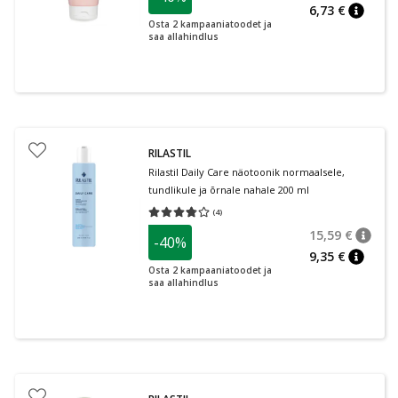
6,73 €
nõuann
Osta 2 kampaaniatoodet ja
saa allahindlus
RILASTIL
Rilastil Daily Care näotoonik normaalsele,
tundlikule ja õrnale nahale 200 ml
(
4
)
Keskmine hinnang 3.75
Hinnangute arv 4
15,59 €
-40%
nõuan
Tavalin
9,35 €
nõuann
Osta 2 kampaaniatoodet ja
saa allahindlus