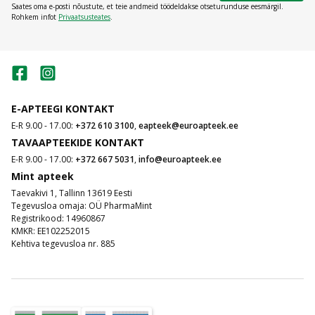
Saates oma e-posti nõustute, et teie andmeid töödeldakse otseturunduse eesmärgil.
Rohkem infot
Privaatsusteates
.
E-APTEEGI KONTAKT
E-R 9.00 - 17.00:
+372 610 3100
,
eapteek@euroapteek.ee
TAVAAPTEEKIDE KONTAKT
E-R 9.00 - 17.00:
+372 667 5031
,
info@euroapteek.ee
Mint apteek
Taevakivi 1, Tallinn 13619 Eesti
Tegevusloa omaja: OÜ PharmaMint
Registrikood: 14960867
KMKR: EE102252015
Kehtiva tegevusloa nr. 885