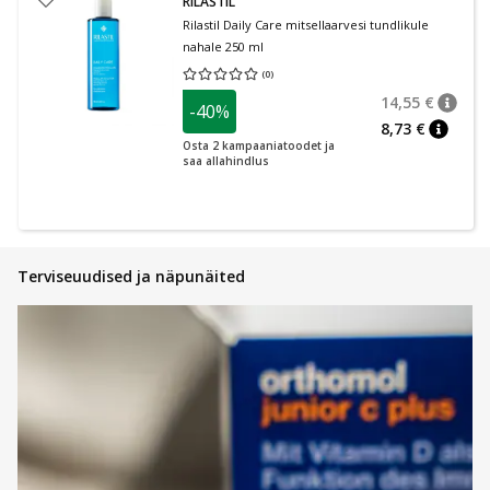
RILASTIL
Rilastil Daily Care mitsellaarvesi tundlikule
nahale 250 ml
(
0
)
Keskmine hinnang 0.00
Hinnangute arv 0
14,55 €
-40%
nõuan
Tavalin
8,73 €
nõuann
Osta 2 kampaaniatoodet ja
saa allahindlus
Terviseuudised ja näpunäited