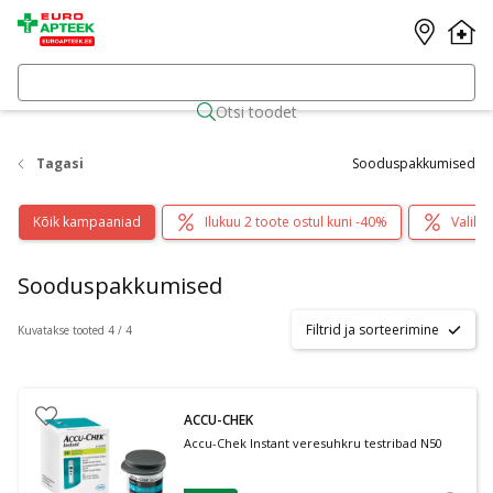
Otsi toodet
Tagasi
Sooduspakkumised
Kõik kampaaniad
Ilukuu 2 toote ostul kuni -40%
Valik 
Sooduspakkumised
Filtrid ja sorteerimine
Kuvatakse tooted 4 / 4
ACCU-CHEK
Accu-Chek Instant veresuhkru testribad N50