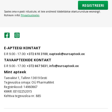
REGISTREERI
Saates oma e-posti nõustute, et teie andmeid töödeldakse otseturunduse eesmärgil.
Rohkem infot
Privaatsusteates
.
E-APTEEGI KONTAKT
E-R 9.00 - 17.00:
+372 610 3100
,
eapteek@euroapteek.ee
TAVAAPTEEKIDE KONTAKT
E-R 9.00 - 17.00:
+372 667 5031
,
info@euroapteek.ee
Mint apteek
Taevakivi 1, Tallinn 13619 Eesti
Tegevusloa omaja: OÜ PharmaMint
Registrikood: 14960867
KMKR: EE102252015
Kehtiva tegevusloa nr. 885