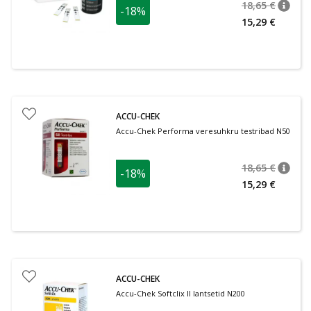
18,65 €
-18%
nõuan
Tavalin
15,29 €
ACCU-CHEK
Accu-Chek Performa veresuhkru testribad N50
18,65 €
-18%
nõuan
Tavalin
15,29 €
ACCU-CHEK
Accu-Chek Softclix II lantsetid N200