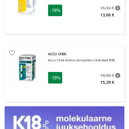
15,93 €
-18%
nõuan
Tavalin
13,06 €
ACCU-CHEK
Accu-Chek Active veresuhkru testribad N50
18,65 €
-18%
nõuan
Tavalin
15,29 €