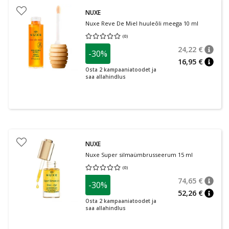
NUXE
Nuxe Reve De Miel huuleõli meega 10 ml
(
0
)
Keskmine hinnang 0.00
Hinnangute arv 0
24,22 €
-30%
nõuan
Tavalin
16,95 €
nõuan
Osta 2 kampaaniatoodet ja
saa allahindlus
NUXE
Nuxe Super silmaümbrusseerum 15 ml
(
0
)
Keskmine hinnang 0.00
Hinnangute arv 0
74,65 €
-30%
nõuan
Tavalin
52,26 €
nõuan
Osta 2 kampaaniatoodet ja
saa allahindlus