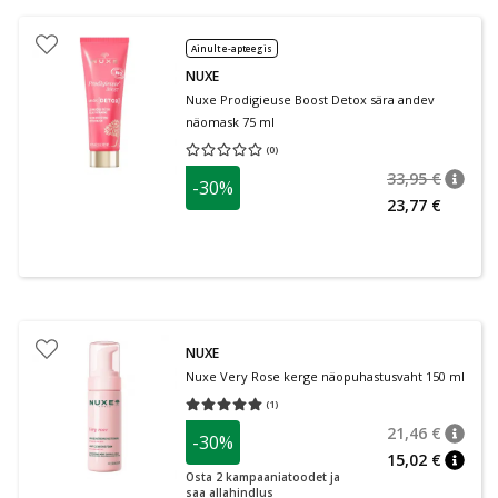
Ainult e-apteegis
NUXE
Nuxe Prodigieuse Boost Detox sära andev
näomask 75 ml
(
0
)
Keskmine hinnang 0.00
Hinnangute arv 0
33,95 €
-30%
nõuan
Tavalin
23,77 €
NUXE
Nuxe Very Rose kerge näopuhastusvaht 150 ml
(
1
)
Keskmine hinnang 5.00
Hinnangute arv 1
21,46 €
-30%
nõuan
Tavalin
15,02 €
nõuan
Osta 2 kampaaniatoodet ja
saa allahindlus