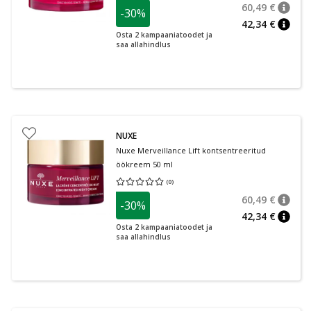
60,49 €
-30%
nõuan
Tavalin
42,34 €
nõuan
Osta 2 kampaaniatoodet ja
saa allahindlus
NUXE
Nuxe Merveillance Lift kontsentreeritud
öökreem 50 ml
(
0
)
Keskmine hinnang 0.00
Hinnangute arv 0
60,49 €
-30%
nõuan
Tavalin
42,34 €
nõuan
Osta 2 kampaaniatoodet ja
saa allahindlus