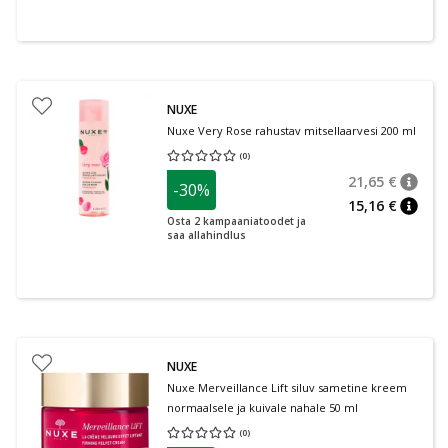
NUXE
Nuxe Very Rose rahustav mitsellaarvesi 200 ml
(
0
)
Keskmine hinnang 0.00
Hinnangute arv 0
21,65 €
-30%
nõuan
Tavalin
15,16 €
nõuan
Osta 2 kampaaniatoodet ja
saa allahindlus
NUXE
Nuxe Merveillance Lift siluv sametine kreem
normaalsele ja kuivale nahale 50 ml
(
0
)
Keskmine hinnang 0.00
Hinnangute arv 0