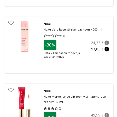
NUXE
Nuxe Very Rose värskendav toonik 200 ml
(
0
)
Keskmine hinnang 0.00
Hinnangute arv 0
24,33 €
-30%
nõuan
Tavalin
17,03 €
nõuan
Osta 2 kampaaniatoodet ja
saa allahindlus
NUXE
Nuxe Merveillance Lift tooniv silmaümbruse
seerum 12 ml
(
1
)
Keskmine hinnang 3.00
Hinnangute arv 1
49,99 €