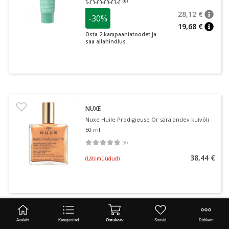
(
0
)
Keskmine hinnang 0.00
Hinnangute arv 0
28,12 €
-30%
nõuan
Tavalin
19,68 €
nõuan
Osta 2 kampaaniatoodet ja
saa allahindlus
NUXE
Nuxe Huile Prodigieuse Or sära andev kuivõli
50 ml
(
6
)
Keskmine hinnang 4.67
Hinnangute arv 6
38,44 €
(Läbimüüdud)
Terviseuudised ja näpunäited
Avaleht
Kategooriad
Ostukorv
Soovid
Rohkem