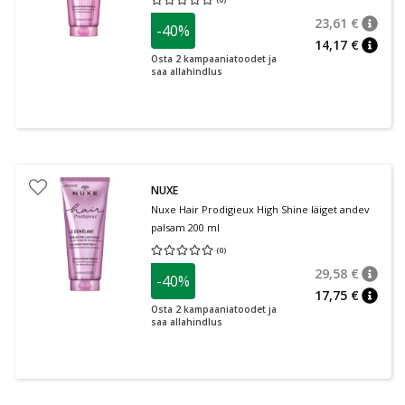
Keskmine hinnang 0.00
Hinnangute arv 0
23,61 €
-40%
nõuan
Tavalin
14,17 €
nõuan
Osta 2 kampaaniatoodet ja
saa allahindlus
NUXE
Nuxe Hair Prodigieux High Shine läiget andev
palsam 200 ml
(
0
)
Keskmine hinnang 0.00
Hinnangute arv 0
29,58 €
-40%
nõuan
Tavalin
17,75 €
nõuan
Osta 2 kampaaniatoodet ja
saa allahindlus