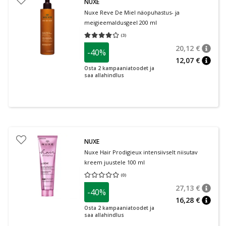
NUXE
Nuxe Reve De Miel näopuhastus- ja
meigieemaldusgeel 200 ml
(
3
)
Keskmine hinnang 4.00
Hinnangute arv 3
20,12 €
-40%
nõuan
Tavalin
12,07 €
nõuan
Osta 2 kampaaniatoodet ja
saa allahindlus
NUXE
Nuxe Hair Prodigieux intensiivselt niisutav
kreem juustele 100 ml
(
0
)
Keskmine hinnang 0.00
Hinnangute arv 0
27,13 €
-40%
nõuan
Tavalin
16,28 €
nõuan
Osta 2 kampaaniatoodet ja
saa allahindlus