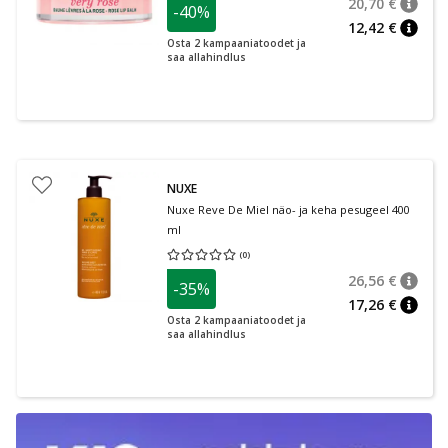
20,70 €
-40%
nõuan
Tavalin
12,42 €
nõuan
Osta 2 kampaaniatoodet ja
saa allahindlus
NUXE
Nuxe Reve De Miel näo- ja keha pesugeel 400
ml
(
0
)
Keskmine hinnang 0.00
Hinnangute arv 0
26,56 €
-35%
nõuan
Tavalin
17,26 €
nõuan
Osta 2 kampaaniatoodet ja
saa allahindlus