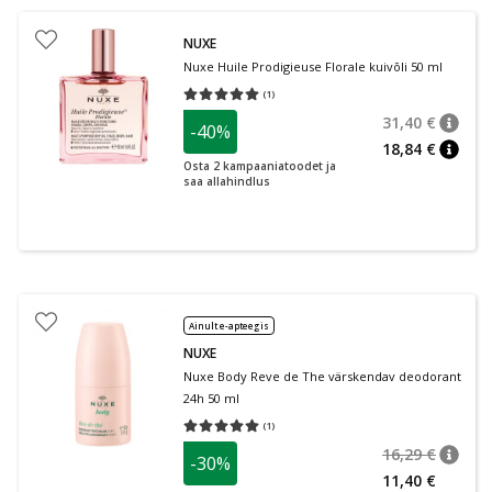
NUXE
Nuxe Huile Prodigieuse Florale kuivõli 50 ml
(
1
)
Keskmine hinnang 5.00
Hinnangute arv 1
31,40 €
-40%
nõuan
Tavalin
18,84 €
nõuan
Osta 2 kampaaniatoodet ja
saa allahindlus
Ainult e-apteegis
NUXE
Nuxe Body Reve de The värskendav deodorant
24h 50 ml
(
1
)
Keskmine hinnang 5.00
Hinnangute arv 1
16,29 €
-30%
nõuan
Tavalin
11,40 €