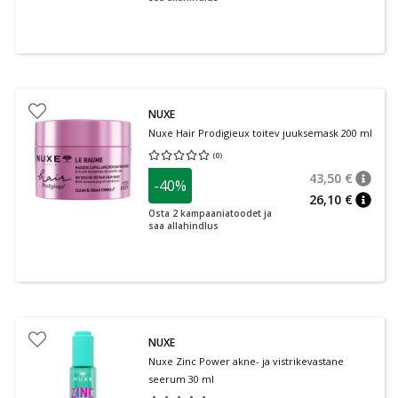
NUXE
Nuxe Hair Prodigieux toitev juuksemask 200 ml
(
0
)
Keskmine hinnang 0.00
Hinnangute arv 0
43,50 €
-40%
nõuan
Tavalin
26,10 €
nõuan
Osta 2 kampaaniatoodet ja
saa allahindlus
NUXE
Nuxe Zinc Power akne- ja vistrikevastane
seerum 30 ml