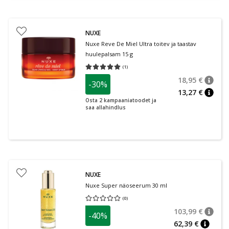
NUXE
Nuxe Reve De Miel Ultra toitev ja taastav
huulepalsam 15 g
(
1
)
Keskmine hinnang 5.00
Hinnangute arv 1
18,95 €
-30%
nõuan
Tavalin
13,27 €
nõuan
Osta 2 kampaaniatoodet ja
saa allahindlus
NUXE
Nuxe Super näoseerum 30 ml
(
0
)
Keskmine hinnang 0.00
Hinnangute arv 0
103,99 €
-40%
nõuan
Tavalin
62,39 €
nõuann