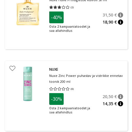
(
2
)
Keskmine hinnang 3.00
Hinnangute arv 2
31,50 €
-40%
nõuan
Tavalin
18,90 €
nõuan
Osta 2 kampaaniatoodet ja
saa allahindlus
NUXE
Nuxe Zinc Power puhastav ja vistrikke ennetav
toonik 200 ml
(
0
)
Keskmine hinnang 0.00
Hinnangute arv 0
20,50 €
-30%
nõuan
Tavalin
14,35 €
nõuan
Osta 2 kampaaniatoodet ja
saa allahindlus