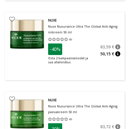
NUXE
Nuxe Nuxuriance Ultra The Global Anti-Aging
öökreem 50 ml
(
0
)
Keskmine hinnang 0.00
Hinnangute arv 0
83,59 €
-40%
nõuan
Tavalin
50,15 €
nõuan
Osta 2 kampaaniatoodet ja
saa allahindlus
NUXE
Nuxe Nuxuriance Ultra The Global Anti-Aging
päevakreem 50 ml
(
0
)
Keskmine hinnang 0.00
Hinnangute arv 0
83,72 €
-30%