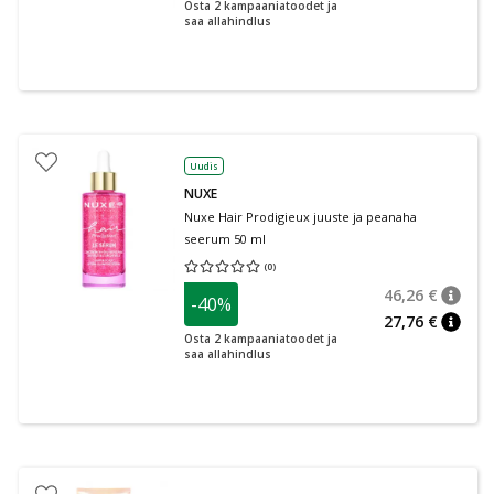
Osta 2 kampaaniatoodet ja
saa allahindlus
Uudis
NUXE
Nuxe Hair Prodigieux juuste ja peanaha
seerum 50 ml
(
0
)
Keskmine hinnang 0.00
Hinnangute arv 0
46,26 €
-40%
nõuan
Tavalin
27,76 €
nõuan
Osta 2 kampaaniatoodet ja
saa allahindlus