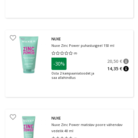
NUXE
Nuxe Zinc Power puhastusgeel 150 ml
(
0
)
Keskmine hinnang 0.00
Hinnangute arv 0
20,50 €
-30%
nõuan
Tavalin
14,35 €
nõuan
Osta 2 kampaaniatoodet ja
saa allahindlus
NUXE
Nuxe Zinc Power matistav poore vähendav
vedelik 40 ml