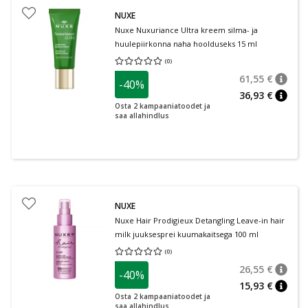
NUXE
Nuxe Nuxuriance Ultra kreem silma- ja
huulepiirkonna naha hoolduseks 15 ml
(
0
)
Keskmine hinnang 0.00
Hinnangute arv 0
61,55 €
-40%
nõuan
Tavalin
36,93 €
nõuan
Osta 2 kampaaniatoodet ja
saa allahindlus
NUXE
Nuxe Hair Prodigieux Detangling Leave-in hair
milk juuksesprei kuumakaitsega 100 ml
(
0
)
Keskmine hinnang 0.00
Hinnangute arv 0
26,55 €
-40%
nõuan
Tavalin
15,93 €
nõuan
Osta 2 kampaaniatoodet ja
saa allahindlus