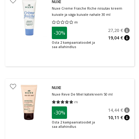
NUXE
Nuxe Creme Fraiche Riche niisutav kreem
kuivale ja väga kuivale nahale 30 ml
(
0
)
Keskmine hinnang 0.00
Hinnangute arv 0
27,20 €
-30%
nõuan
Tavalin
19,04 €
nõuan
Osta 2 kampaaniatoodet ja
saa allahindlus
NUXE
Nuxe Reve De Miel kätekreem 50 ml
(
1
)
Keskmine hinnang 5.00
Hinnangute arv 1
14,44 €
-30%
nõuan
Tavalin
10,11 €
nõuan
Osta 2 kampaaniatoodet ja
saa allahindlus