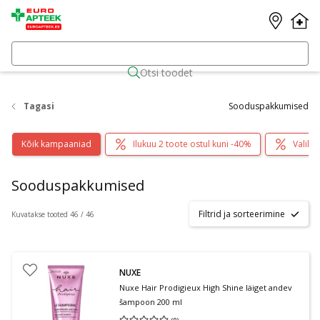
Otsi toodet
Tagasi
Sooduspakkumised
Kõik kampaaniad
Ilukuu 2 toote ostul kuni -40%
Valik 
Sooduspakkumised
Filtrid ja sorteerimine
Kuvatakse tooted 46 / 46
NUXE
Nuxe Hair Prodigieux High Shine läiget andev
šampoon 200 ml
(
0
)