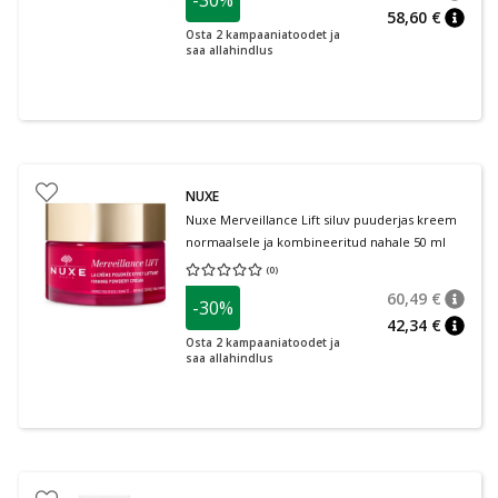
nõuan
Tavalin
58,60 €
nõuan
Osta 2 kampaaniatoodet ja
saa allahindlus
NUXE
Nuxe Merveillance Lift siluv puuderjas kreem
normaalsele ja kombineeritud nahale 50 ml
(
0
)
Keskmine hinnang 0.00
Hinnangute arv 0
60,49 €
-30%
nõuan
Tavalin
42,34 €
nõuan
Osta 2 kampaaniatoodet ja
saa allahindlus