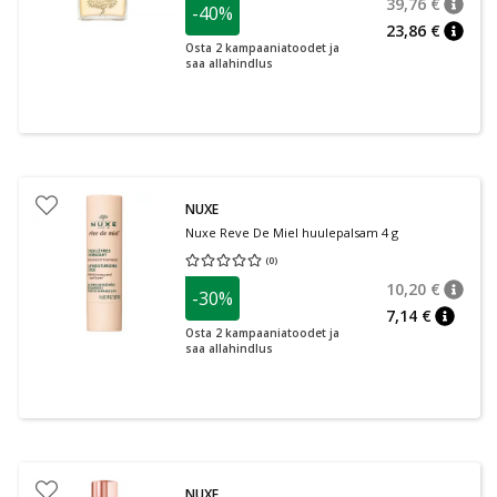
39,76 €
-40%
nõuan
Tavalin
23,86 €
nõuan
Osta 2 kampaaniatoodet ja
saa allahindlus
NUXE
Nuxe Reve De Miel huulepalsam 4 g
(
0
)
Keskmine hinnang 0.00
Hinnangute arv 0
10,20 €
-30%
nõuan
Tavalin
7,14 €
nõuann
Osta 2 kampaaniatoodet ja
saa allahindlus
NUXE