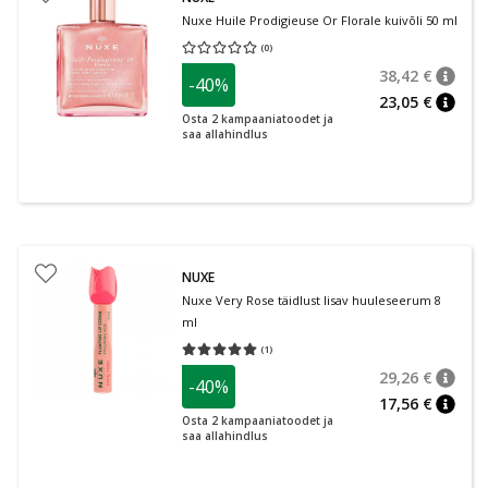
Nuxe Huile Prodigieuse Or Florale kuivõli 50 ml
(
0
)
Keskmine hinnang 0.00
Hinnangute arv 0
38,42 €
-40%
nõuan
Tavalin
23,05 €
nõuan
Osta 2 kampaaniatoodet ja
saa allahindlus
NUXE
Nuxe Very Rose täidlust lisav huuleseerum 8
ml
(
1
)
Keskmine hinnang 5.00
Hinnangute arv 1
29,26 €
-40%
nõuan
Tavalin
17,56 €
nõuan
Osta 2 kampaaniatoodet ja
saa allahindlus