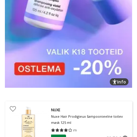
Info
NUXE
Nuxe Hair Prodigieux šampoonieelne toitev
mask 125 ml
(
1
)
Keskmine hinnang 4.00
Hinnangute arv 1