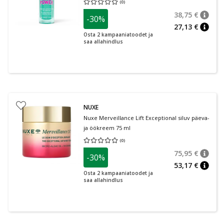
(
0
)
Keskmine hinnang 0.00
Hinnangute arv 0
38,75 €
-30%
nõuan
Tavalin
27,13 €
nõuan
Osta 2 kampaaniatoodet ja
saa allahindlus
NUXE
Nuxe Merveillance Lift Exceptional siluv päeva-
ja öökreem 75 ml
(
0
)
Keskmine hinnang 0.00
Hinnangute arv 0
75,95 €
-30%
nõuan
Tavalin
53,17 €
nõuan
Osta 2 kampaaniatoodet ja
saa allahindlus