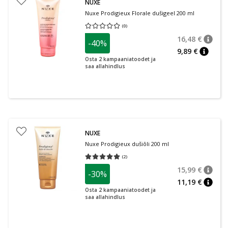
NUXE
Nuxe Prodigieux Florale dušigeel 200 ml
(
0
)
Keskmine hinnang 0.00
Hinnangute arv 0
16,48 €
-40%
nõuan
Tavalin
9,89 €
nõuann
Osta 2 kampaaniatoodet ja
saa allahindlus
NUXE
Nuxe Prodigieux dušiõli 200 ml
(
2
)
Keskmine hinnang 5.00
Hinnangute arv 2
15,99 €
-30%
nõuan
Tavalin
11,19 €
nõuan
Osta 2 kampaaniatoodet ja
saa allahindlus