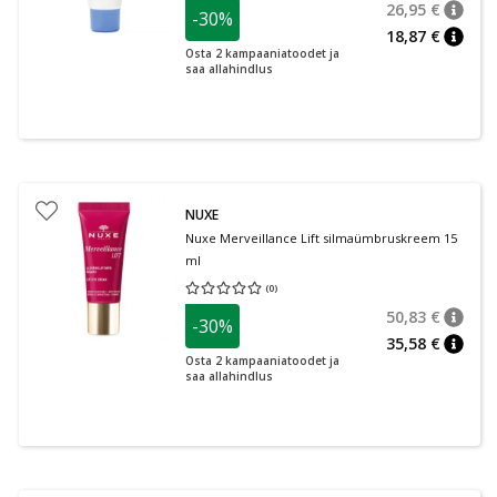
26,95 €
-30%
nõuan
Tavalin
18,87 €
nõuan
Osta 2 kampaaniatoodet ja
saa allahindlus
NUXE
Nuxe Merveillance Lift silmaümbruskreem 15
ml
(
0
)
Keskmine hinnang 0.00
Hinnangute arv 0
50,83 €
-30%
nõuan
Tavalin
35,58 €
nõuan
Osta 2 kampaaniatoodet ja
saa allahindlus