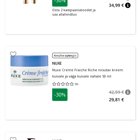
-30%
nõuan
Tavalin
34,99 €
nõuan
Osta 2 kampaaniatoodet ja
saa allahindlus
Ainult e-apteegis
NUXE
Nuxe Creme Fraiche Riche niisutav kreem
kuivale ja väga kuivale nahale 50 ml
(
0
)
Keskmine hinnang 0.00
Hinnangute arv 0
42,59 €
-30%
nõuan
Tavalin
29,81 €