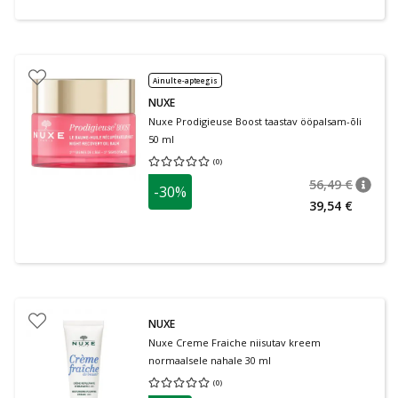
Ainult e-apteegis
NUXE
Nuxe Prodigieuse Boost taastav ööpalsam-õli
50 ml
(
0
)
Keskmine hinnang 0.00
Hinnangute arv 0
56,49 €
-30%
nõuan
Tavalin
39,54 €
NUXE
Nuxe Creme Fraiche niisutav kreem
normaalsele nahale 30 ml
(
0
)
Keskmine hinnang 0.00
Hinnangute arv 0