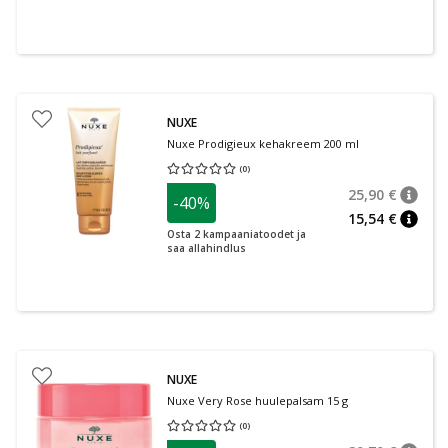
NUXE
Nuxe Prodigieux kehakreem 200 ml
(
0
)
Keskmine hinnang 0.00
Hinnangute arv 0
25,90 €
-40%
nõuan
Tavalin
15,54 €
nõuan
Osta 2 kampaaniatoodet ja
saa allahindlus
NUXE
Nuxe Very Rose huulepalsam 15 g
(
0
)
Keskmine hinnang 0.00
Hinnangute arv 0