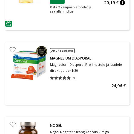
20,19 €
nõuan
Osta 2 kampaaniatoodet ja
saa allahindlus
nõuanne
Ainult e-apteegis
MAGNESIUM DIASPORAL
Magnesium Diasporal Pro lihastele ja luudele
direkt pulber N30
(
2
)
Keskmine hinnang 5.00
Hinnangute arv 2
24,96 €
NOGEL
Nõgel Nogefer Strong Acerola kirsiga