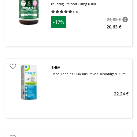
rauddiglütsinaat 60mg N100
(
13
)
Keskmine hinnang 4.92
Hinnangute arv 13
24,85 €
-17%
nõuan
Tavalin
20,63 €
THEA
Thea Thealoz Duo niisutavad silmatilgad 10 ml
22,24 €