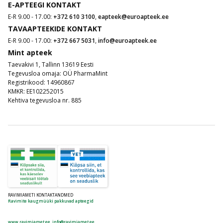
E-APTEEGI KONTAKT
E-R 9.00 - 17.00:
+372 610 3100
,
eapteek@euroapteek.ee
TAVAAPTEEKIDE KONTAKT
E-R 9.00 - 17.00:
+372 667 5031
,
info@euroapteek.ee
Mint apteek
Taevakivi 1, Tallinn 13619 Eesti
Tegevusloa omaja: OÜ PharmaMint
Registrikood: 14960867
KMKR: EE102252015
Kehtiva tegevusloa nr. 885
RAVIMIAMETI KONTAKTANDMED
Ravimite kaugmüüki pakkuvad apteegid
www.ravimiamet.ee
,
info@ravimiamet.ee