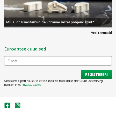
Millal on lisavitamiinide võtmine lastel põhjendatud?
Veel teemasid
Euroapteek uudised
REGISTREERI
Saates oma e-posti nõustute, et teie andmeid töödeldakse otseturunduse eesmärgil.
Rohkem infot
Privaatsusteates
.