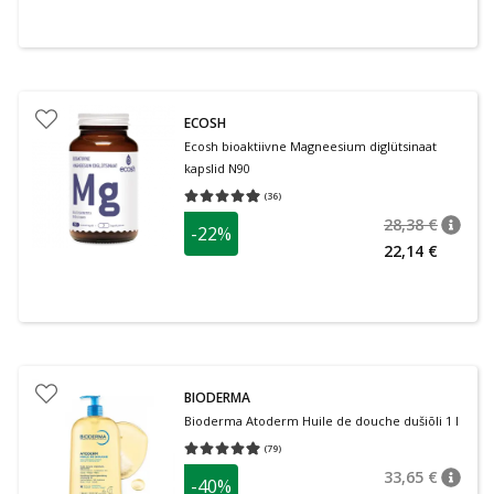
ECOSH
Ecosh bioaktiivne Magneesium diglütsinaat
kapslid N90
(
36
)
Keskmine hinnang 4.97
Hinnangute arv 36
28,38 €
-22%
nõuan
Tavalin
22,14 €
BIODERMA
Bioderma Atoderm Huile de douche dušiõli 1 l
(
79
)
Keskmine hinnang 4.95
Hinnangute arv 79
33,65 €
-40%
nõuan
Tavalin