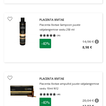
PLACENTA XIVITAE
Placenta Xivitae šampoon juuste
väljalangemise vastu 250 ml
(
36
)
Keskmine hinnang 4.94
Hinnangute arv 36
14,96 €
-40%
nõuan
Tavalin
8,98 €
PLACENTA XIVITAE
Placenta Xivitae ampullid juuste väljalangemise
vastu 10ml N12
(
48
)
Keskmine hinnang 4.79
Hinnangute arv 48
20,04 €
-40%
nõuan
Tavalin