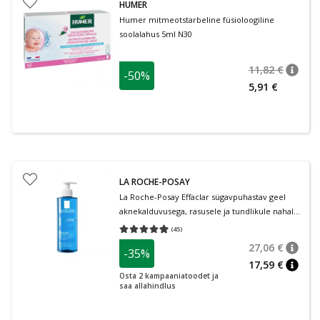
HUMER
Humer mitmeotstarbeline füsioloogiline
soolalahus 5ml N30
11,82 €
-50%
nõuan
Tavalin
5,91 €
LA ROCHE-POSAY
La Roche-Posay Effaclar sügavpuhastav geel
aknekalduvusega, rasusele ja tundlikule nahale
400 ml
(
45
)
Keskmine hinnang 4.93
Hinnangute arv 45
27,06 €
-35%
nõuan
Tavalin
17,59 €
nõuan
Osta 2 kampaaniatoodet ja
saa allahindlus