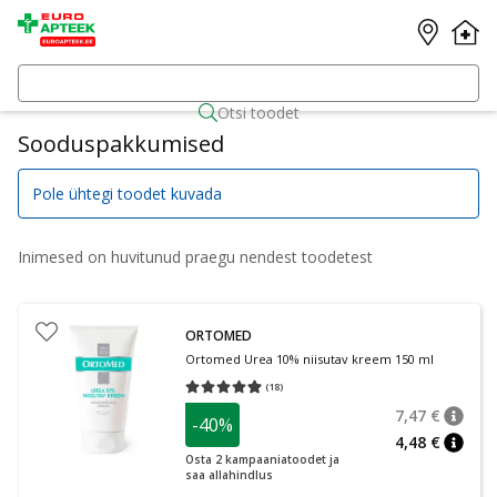
Otsi toodet
Sooduspakkumised
Pole ühtegi toodet kuvada
Inimesed on huvitunud praegu nendest toodetest
ORTOMED
Ortomed Urea 10% niisutav kreem 150 ml
(
18
)
Keskmine hinnang 4.89
Hinnangute arv 18
7,47 €
-40%
nõuan
Tavalin
4,48 €
nõuan
Osta 2 kampaaniatoodet ja
saa allahindlus