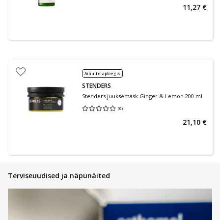
11,27 €
Ainult e-apteegis
STENDERS
Stenders juuksemask Ginger & Lemon 200 ml
(
0
)
Keskmine hinnang 0.00
Hinnangute arv 0
21,10 €
Terviseuudised ja näpunäited