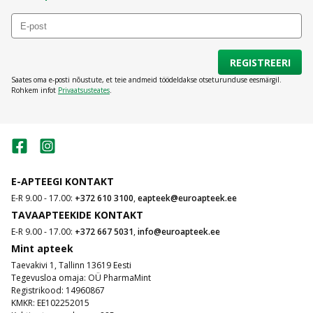
REGISTREERI
Saates oma e-posti nõustute, et teie andmeid töödeldakse otseturunduse eesmärgil.
Rohkem infot
Privaatsusteates
.
E-APTEEGI KONTAKT
E-R 9.00 - 17.00:
+372 610 3100
,
eapteek@euroapteek.ee
TAVAAPTEEKIDE KONTAKT
E-R 9.00 - 17.00:
+372 667 5031
,
info@euroapteek.ee
Mint apteek
Taevakivi 1, Tallinn 13619 Eesti
Tegevusloa omaja: OÜ PharmaMint
Registrikood: 14960867
KMKR: EE102252015