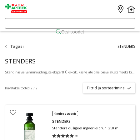
Otsi toodet
Tagasi
STENDERS
STENDERS
Skandinaavia vanninaudingute ekspert! Ükskõik, kas vajate oma päeva alustamiseks kiiret värskendavat dušši või õhtuseks lõõgastumiseks vahuga vanni, aitab STENDERS teil leida oma igapäevarutiinis hetke rahu ja aega iseendale.
Filtrid ja sorteerimine
Kuvatakse tooted 2 / 2
Ainult e-apteegis
STENDERS
Stenders dušigeel ingveri-sidruni 250 ml
(
1
)
Keskmine hinnang 5.00
Hinnangute arv 1