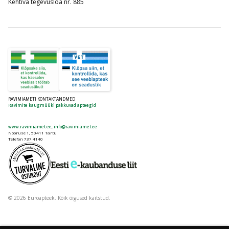
Kehtiva tegevusloa nr. 885
RAVIMIAMETI KONTAKTANDMED
Ravimite kaugmüüki pakkuvad apteegid
www.ravimiamet.ee
,
info@ravimiamet.ee
Nooruse 1, 50411 Tartu
Telefon 737 4140
© 2026 Euroapteek. Kõik õigused kaitstud.