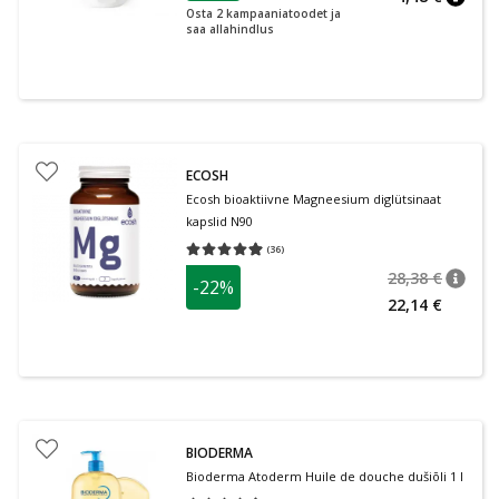
nõuan
Osta 2 kampaaniatoodet ja
saa allahindlus
ECOSH
Ecosh bioaktiivne Magneesium diglütsinaat
kapslid N90
(
36
)
Keskmine hinnang 4.97
Hinnangute arv 36
28,38 €
-22%
nõuan
Tavalin
22,14 €
BIODERMA
Bioderma Atoderm Huile de douche dušiõli 1 l