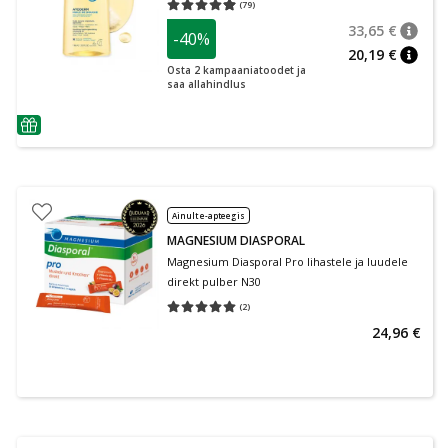
(
79
)
Keskmine hinnang 4.95
Hinnangute arv 79
33,65 €
-40%
nõuan
Tavalin
20,19 €
nõuan
Osta 2 kampaaniatoodet ja
saa allahindlus
nõuanne
Ainult e-apteegis
MAGNESIUM DIASPORAL
Magnesium Diasporal Pro lihastele ja luudele
direkt pulber N30
(
2
)
Keskmine hinnang 5.00
Hinnangute arv 2
24,96 €