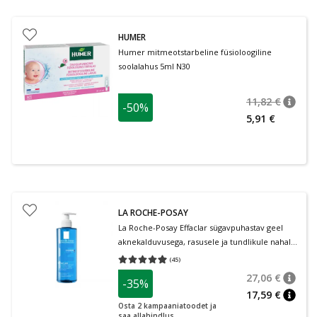
HUMER
Humer mitmeotstarbeline füsioloogiline
soolalahus 5ml N30
11,82 €
-50%
nõuan
Tavalin
5,91 €
LA ROCHE-POSAY
La Roche-Posay Effaclar sügavpuhastav geel
aknekalduvusega, rasusele ja tundlikule nahale
400 ml
(
45
)
Keskmine hinnang 4.93
Hinnangute arv 45
27,06 €
-35%
nõuan
Tavalin
17,59 €
nõuan
Osta 2 kampaaniatoodet ja
saa allahindlus