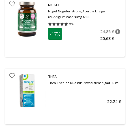
NOGEL
Nõgel Nogefer Strong Acerola kirsiga
rauddiglütsinaat 60mg N100
(
13
)
Keskmine hinnang 4.92
Hinnangute arv 13
24,85 €
-17%
nõuan
Tavalin
20,63 €
THEA
Thea Thealoz Duo niisutavad silmatilgad 10 ml
22,24 €