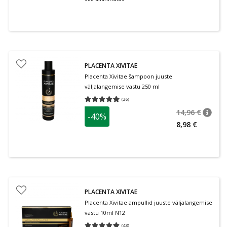
PLACENTA XIVITAE
Placenta Xivitae šampoon juuste
väljalangemise vastu 250 ml
(
36
)
Keskmine hinnang 4.94
Hinnangute arv 36
14,96 €
-40%
nõuan
Tavalin
8,98 €
PLACENTA XIVITAE
Placenta Xivitae ampullid juuste väljalangemise
vastu 10ml N12
(
48
)