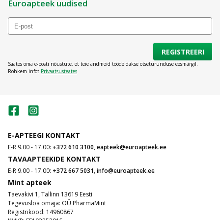
Euroapteek uudised
D-vitamiin;
C-vitamiin
;
kaltsium;
kaalium.
seleen
REGISTREERI
Vitamiinide tõhus tarbimine
Saates oma e-posti nõustute, et teie andmeid töödeldakse otseturunduse eesmärgil.
Rohkem infot
Privaatsusteates
.
Tundes vitamiinide tüüpe, on väga oluline katsetada nende
mitmekesisust. Vitamiinid ja mineraalid erinevad oma koostise ja
dooside poolest, mistõttu tuleb nende valimisel arvestada
vanusepiiranguid, vastunäidustusi ja näidustusi. IMeie e-apteek
pakub vitamiine ja mineraale, mis on loodud vastavalt inimeste
spetsiifilistele vajadustele, näiteks vitamiinid juustele, vitamiinid
nahale, energiavitamiinid, vitamiinid küüntele, ja teatud kindlatele
tarbijarühmadele, näiteks vitamiinid lastele, vitamiinid rasedatele,
E-APTEEGI KONTAKT
vitamiinid meestele, vitamiinid naistele ja vitamiinid eakatele.
E-R 9.00 - 17.00:
+372 610 3100
,
eapteek@euroapteek.ee
Millisel kujul vitamiine on olemas?
TAVAAPTEEKIDE KONTAKT
E-R 9.00 - 17.00:
+372 667 5031
,
info@euroapteek.ee
Vitamiine ja mineraale toodetakse erineval kujul ja liikidena.
Mint apteek
Euroapteek.ee e-apteegis
on saadaval erinevaid vitamiine:
Taevakivi 1, Tallinn 13619 Eesti
tabletid;
Tegevusloa omaja: OÜ PharmaMint
lahustuvad tabletid;
Registrikood: 14960867
kapslid;