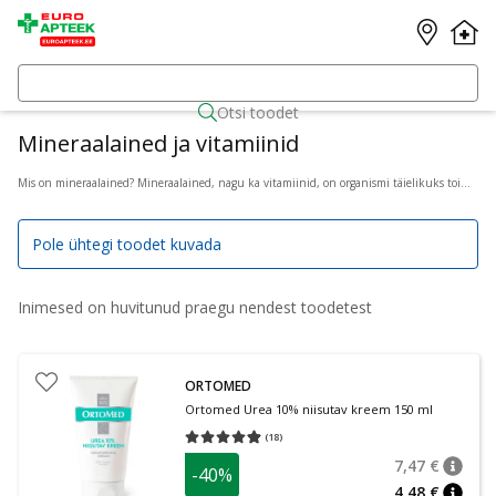
Otsi toodet
Mineraalained ja vitamiinid
Mis on mineraalained? Mineraalained, nagu ka vitamiinid, on organismi täielikuks toimimiseks eluliselt tähtsad. Mineraalid ja vitamiinid toetavad tervist, tagades, et keha saab kõik vajalikud ained, mida toit alati piisavas koguses ei paku. Tellige kohe mineraalainete ja vitamiinide toidulisandid meie e-apteegist ja andke oma organismile vajalik tugi juba täna!
Pole ühtegi toodet kuvada
Inimesed on huvitunud praegu nendest toodetest
ORTOMED
Ortomed Urea 10% niisutav kreem 150 ml
(
18
)
Keskmine hinnang 4.89
Hinnangute arv 18
7,47 €
-40%
nõuan
Tavalin
4,48 €