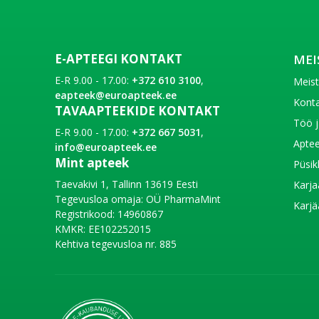
E-APTEEGI KONTAKT
MEI
E-R 9.00 - 17.00:
+372 610 3100
,
Meis
eapteek@euroapteek.ee
Konta
TAVAAPTEEKIDE KONTAKT
Töö j
E-R 9.00 - 17.00:
+372 667 5031
,
Aptee
info@euroapteek.ee
Mint apteek
Püsik
Taevakivi 1, Tallinn 13619 Eesti
Karja
Tegevusloa omaja: OÜ PharmaMint
Karjä
Registrikood: 14960867
KMKR: EE102252015
Kehtiva tegevusloa nr. 885