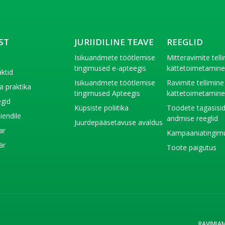
ST
JURIIDILINE TEAVE
REEGLID
t
Isikuandmete töötlemise
Mitteravimite tell
tingimused e-apteegis
kättetoimetamin
ktid
Isikuandmete töötlemise
Ravimite tellimine
a praktika
tingimused Apteegis
kättetoimetamin
gid
Küpsiste poliitika
Toodete tagasisi
liendile
andmise reeglid
Juurdepääsetavuse avaldus
ar
Kampaaniatingim
är
Toote paigutus
RAVIMIA