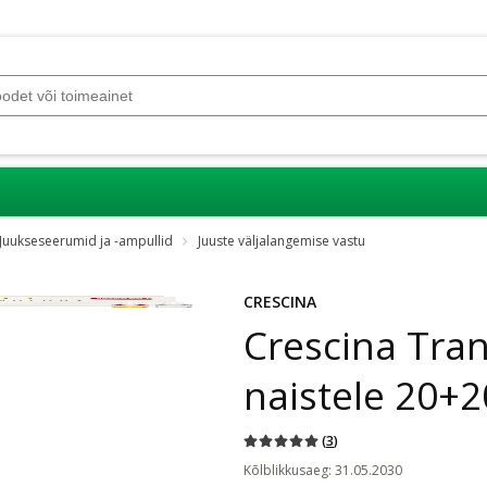
Juukseseerumid ja -ampullid
Juuste väljalangemise vastu
Jäta karussell vahele
CRESCINA
Crescina Tra
naistele 20+2
(
3
)
Kõlblikkusaeg
:
31.05.2030