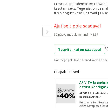
Crescina Transdermic Re-Growth H
kasutamiseks. Tegemist on peanah
füsioloogilist kasvu, aitavad juuk
Ajutiselt pole saadaval
30 päeva madalaim hind
:
143.37
Teavita, kui on saadaval
E-apteegis pakutavad hinnad võivad erine
Lisapakkumised:
APIVITA brändinä
ostust koodiga: 
APIVITA brändinädal -
koodiga: APIVITA
Pakkumine kehtib e-apte
23:59. Korraga saab kasut