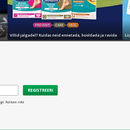
Villid jalgadel? Kuidas neid ennetada, hooldada ja ravida
Li
REGISTREERI
rgil. Rohkem infot