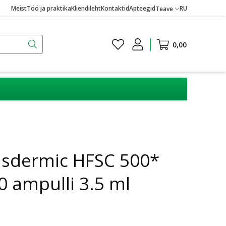
Meist
Töö ja praktika
Kliendileht
Kontaktid
Apteegid
RU
Teave
0,00
nsdermic HFSC 500*
0 ampulli 3.5 ml