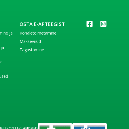
OSTA E-APTEEGIST
imine ja
Kohaletoimetamine
e
Makseviisid
 ja
Tagastamine
e
de
used
METI KONTAKTANDMED