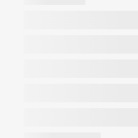
20-30 min jooksul.
pentapeptide-31, biotinoyl tripeptide-1, apigenin, 
Tähtis! Soovitatav kasutada, kui juuste vä