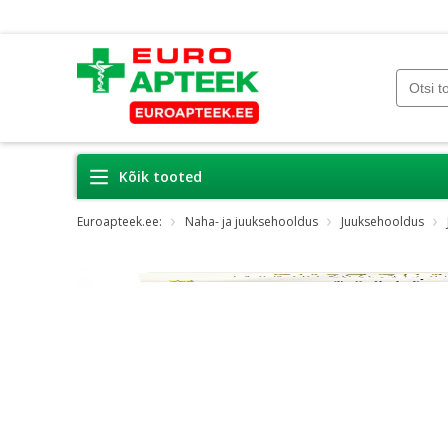
Kõik tooted
Euroapteek.ee:
Naha- ja juuksehooldus
Juuksehooldus