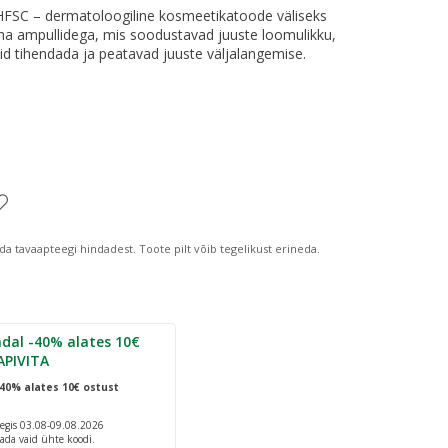
FSC – dermatoloogiline kosmeetikatoode väliseks
a ampullidega, mis soodustavad juuste loomulikku,
seid tihendada ja peatavad juuste väljalangemise.
da tavaapteegi hindadest.
Toote pilt võib tegelikust erineda.
dal -40% alates 10€
APIVITA
40% alates 10€ ostust
egis 03.08-09.08.2026
ada vaid ühte koodi.