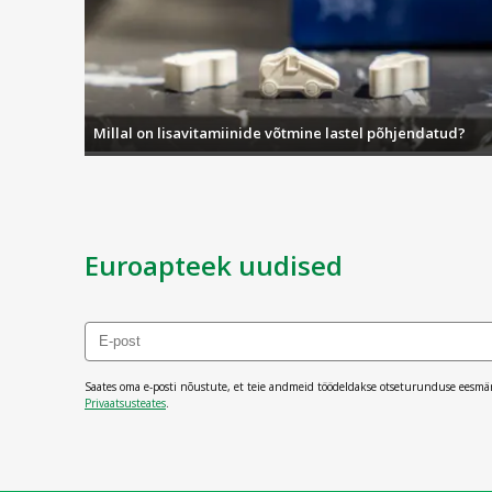
Millal on lisavitamiinide võtmine lastel põhjendatud?
Euroapteek uudised
Saates oma e-posti nõustute, et teie andmeid töödeldakse otseturunduse eesmä
Privaatsusteates
.