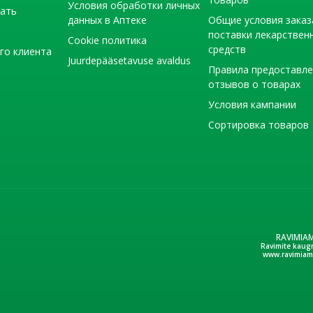
Условия обработки личных
тать
данных в Аптеке
Общие условия заказ
поставки лекарствен
Cookie политика
средств
го клиента
Juurdepääsetavuse avaldus
Правила предоставл
отзывов о товарах
Условия кампании
Сортировка товаров
RAVIMIA
Ravimite kaug
www.ravimiam