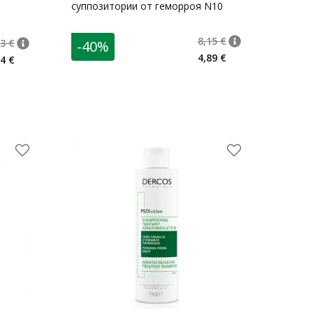
суппозитории от геморроя N10
енок 10
8,15 €
3 €
-40%
nõuanne
Tavaline hind
:
8,1
nõuanne
Tavaline hind
:
18,23 €
4,89 €
4 €