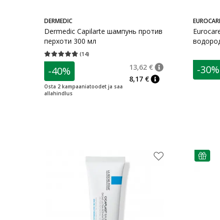
DERMEDIC
EUROCAR
Dermedic Capilarte шампунь против
Eurocar
перхоти 300 мл
водород
(
14
)
Средняя оценка 4.71
Количество оценок 14
13,62 €
-30%
-40%
nõuanne
Tavaline hind
:
13,6
8,17 €
nõuanne
Osta 2 kampaaniatoodet ja saa
allahindlus
nõuann