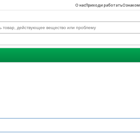
О нас
Приходи работать
Ознакомь