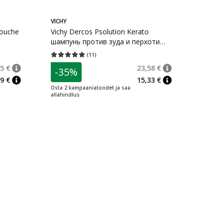
VICHY
Douche
Vichy Dercos Psolution Kerato
шампунь против зуда и перхоти
для склонной к псориазу кожи
(
11
)
енок 79
Средняя оценка 5.00
Количество оценок 11
головы 200 мл
5 €
23,58 €
-35%
nõuanne
Tavaline hind
:
33,65 €
nõuanne
Tavaline hind
:
23,
9 €
15,33 €
nõuanne
nõuanne
Osta 2 kampaaniatoodet ja saa
allahindlus