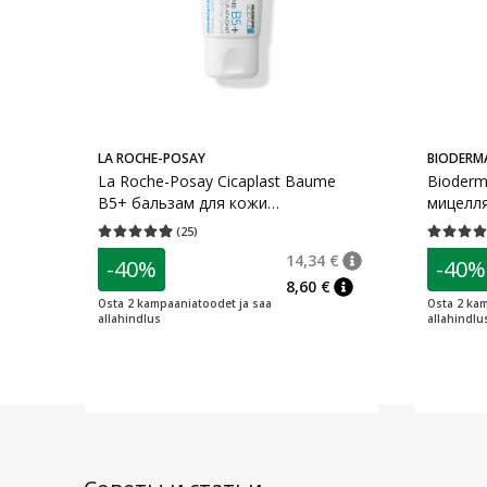
LA ROCHE-POSAY
BIODERM
La Roche-Posay Cicaplast Baume
Bioderm
B5+ бальзам для кожи
мицелля
успокаивающий 40 мл
(
25
)
Средняя оценка 4.92
Количество оценок 25
Средняя о
14,34 €
-40%
-40%
nõuanne
Tavaline hind
:
14,3
8,60 €
nõuanne
Osta 2 kampaaniatoodet ja saa
Osta 2 kam
allahindlus
allahindlu