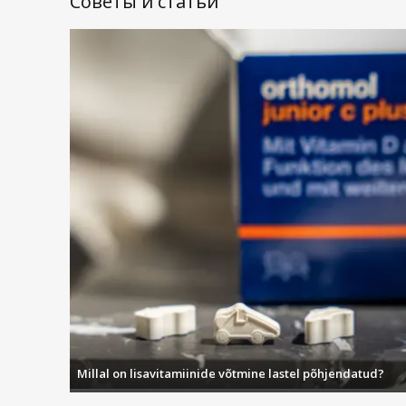
Советы и статьи
Millal on lisavitamiinide võtmine lastel põhjendatud?