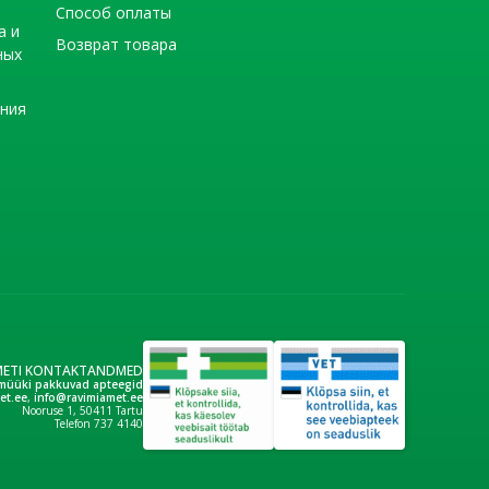
Способ оплаты
а и
Возврат товара
ных
ения
METI KONTAKTANDMED
müüki pakkuvad apteegid
et.ee
,
info@ravimiamet.ee
Nooruse 1, 50411 Tartu
Telefon 737 4140