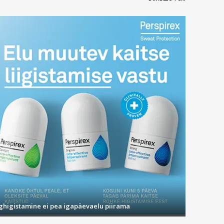
ighigistamine ei pea igapäevaelu piirama