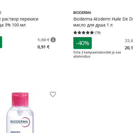
E
BIODERMA
e раствор перекиси
Bioderma Atoderm Huile De 
а 3% 100 мл
масло для душа 1 л
(
79
)
Средняя оценка 4.95
Количество оц
1,30 €
33,6
-40%
nõuanne
Tavaline hind
:
1,30 €
2 €
0,91 €
20,1
Osta 2 kampaaniatoodet ja saa
allahindlus
e