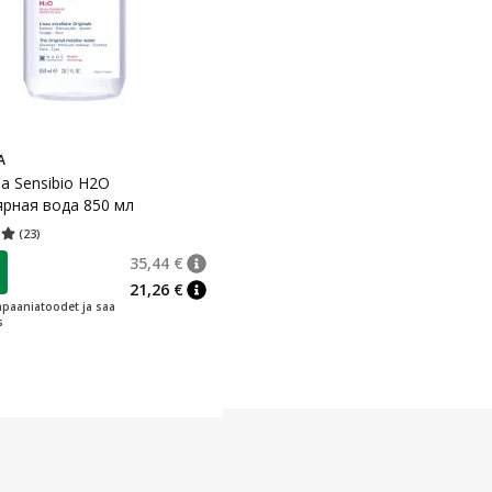
A
a Sensibio H2O
рная вода 850 мл
(
23
)
ценка 5.00
Количество оценок 23
35,44 €
4 €
nõuanne
Tavaline hind
:
35,44 €
21,26 €
nõuanne
paaniatoodet ja saa
s