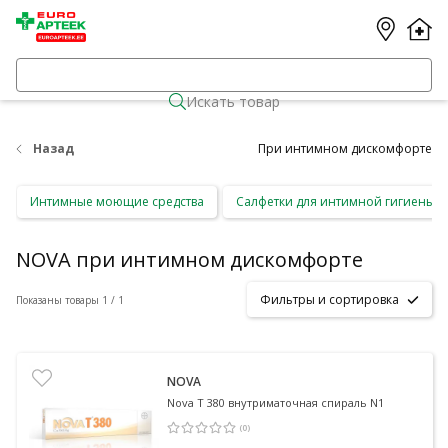
Искать товар
Назад
При интимном дискомфорте
Интимные моющие средства
Салфетки для интимной гигиены
NOVA при интимном дискомфорте
Фильтры и сортировка
Показаны товары 1 / 1
NOVA
Nova T 380 внутриматочная спираль N1
(
0
)
Средняя оценка 0.00
Количество оценок 0