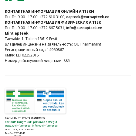
КОНТАКТНАЯ ИНФОРМАЦИЯ ОНЛАЙН АПТЕКИ
Пн.-Пт. 9.00 - 17.00: +372 610 3100,
eapteek@euroapteek.ee
КОНТАКТНАЯ ИНФОРМАЦИЯ ФИЗИЧЕСКИХ АПТЕК
Пн.-Пт. 9.00 - 17.00: +372 667 5031,
info@euroapteek.ee
Mint apteek
Taevakivi 1, Tallinn 13619 Eesti
Владелец лицензии на деятельность: OÜ PharmaMint
Регистрационный код: 14960867
KMKR: EE102252015
Номер действующей лицензии: 885
RAVIMIAMETI KONTAKTANDMED
Ravimite kaugmüüki pakkuvad apteegid
www.ravimiamet.ee
,
info@ravimiamet.ee
Nooruse 1, 50411 Tartu
Telefon 737 4140