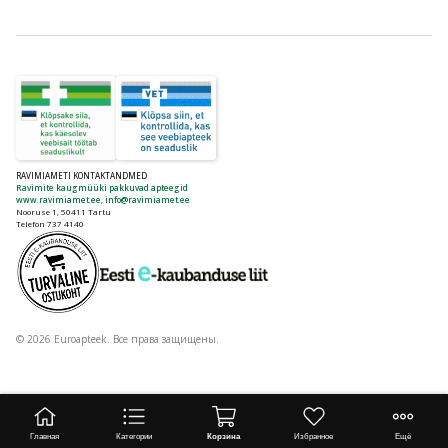
RAVIMIAMETI KONTAKTANDMED
Ravimite kaugmüüki pakkuvad apteegid
www.ravimiamet.ee
,
info@ravimiamet.ee
Nooruse 1, 50411 Tartu
Telefon 737 4140
© 2026 Euroapteek. Все права защищены.
Главная
Категории
Корзина
Избранное
Ещё