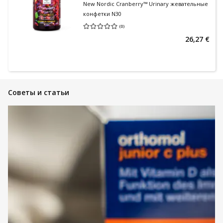
New Nordic Cranberry™ Urinary жевательные
конфетки N30
(
0
)
Средняя оценка 0.00
Количество оценок 0
26,27 €
Советы и статьи