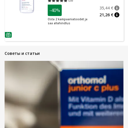
(
23
)
Средняя оценка 5.00
Количество оценок 23
35,44 €
-40%
nõuan
Tavalin
21,26 €
nõuan
Osta 2 kampaaniatoodet ja
saa allahindlus
nõuanne
Советы и статьи