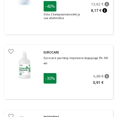
13,62 €
-40%
nõuan
Tavalin
8,17 €
nõuann
Osta 2 kampaaniatoodet ja
saa allahindlus
EUROCARE
Eurocare раствор перекиси водорода 3% 100
мл
1,30 €
-30%
nõuan
Tavalin
0,91 €