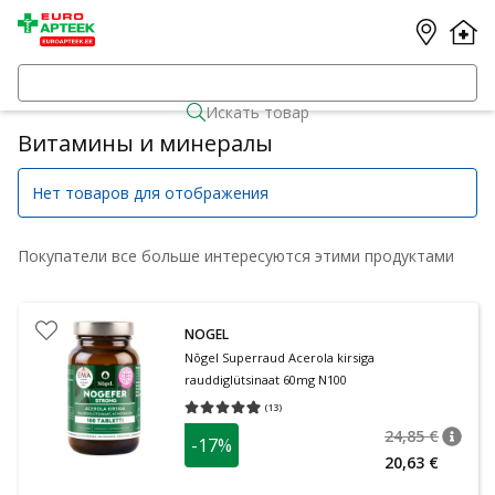
Искать товар
Витамины и минералы
Нет товаров для отображения
Покупатели все больше интересуются этими продуктами
NOGEL
Nõgel Superraud Acerola kirsiga
rauddiglütsinaat 60mg N100
(
13
)
Средняя оценка 4.92
Количество оценок 13
24,85 €
-17%
nõuan
Tavalin
20,63 €