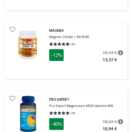
MAGNEX
Magnex Citrate + B6 N100
(
36
)
Средняя оценка 4.94
Количество оценок 36
15,19 €
-12%
nõuan
Tavalin
13,37 €
PRO EXPERT
Pro Expert Magnesium MGR tabletid N30
(
10
)
Средняя оценка 5.00
Количество оценок 10
18,23 €
-40%
nõuan
Tavalin
10,94 €