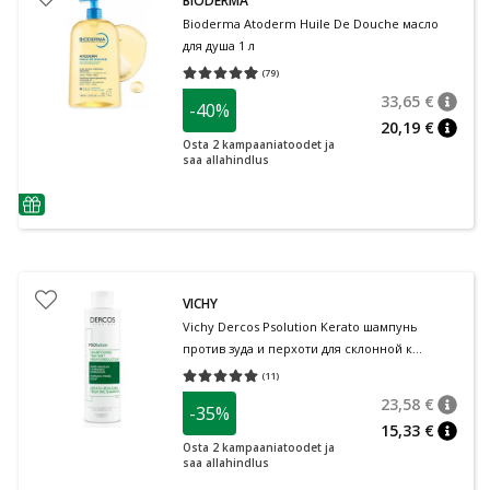
BIODERMA
Bioderma Atoderm Huile De Douche масло
для душа 1 л
(
79
)
Средняя оценка 4.95
Количество оценок 79
33,65 €
-40%
nõuan
Tavalin
20,19 €
nõuan
Osta 2 kampaaniatoodet ja
saa allahindlus
nõuanne
VICHY
Vichy Dercos Psolution Kerato шампунь
против зуда и перхоти для склонной к
псориазу кожи головы 200 мл
(
11
)
Средняя оценка 5.00
Количество оценок 11
23,58 €
-35%
nõuan
Tavalin
15,33 €
nõuan
Osta 2 kampaaniatoodet ja
saa allahindlus