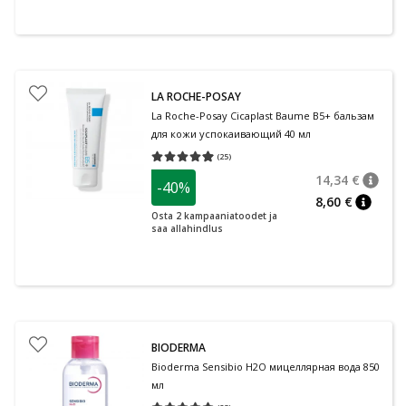
LA ROCHE-POSAY
La Roche-Posay Cicaplast Baume B5+ бальзам
для кожи успокаивающий 40 мл
(
25
)
Средняя оценка 4.92
Количество оценок 25
14,34 €
-40%
nõuan
Tavalin
8,60 €
nõuann
Osta 2 kampaaniatoodet ja
saa allahindlus
BIODERMA
Bioderma Sensibio H2O мицеллярная вода 850
мл