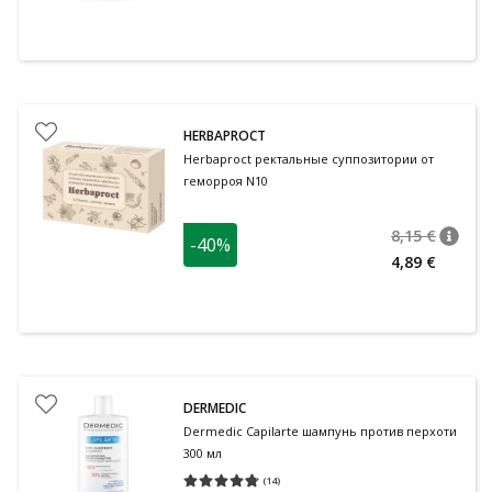
HERBAPROCT
Herbaproct ректальные суппозитории от
геморроя N10
8,15 €
-40%
nõuan
Tavalin
4,89 €
DERMEDIC
Dermedic Capilarte шампунь против перхоти
300 мл
(
14
)
Средняя оценка 4.71
Количество оценок 14