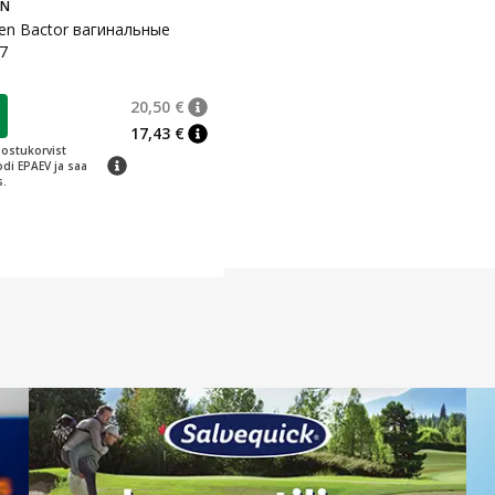
EN
n Bactor вагинальные
7
20,50 €
0 €
nõuanne
Tavaline hind
:
20,50 €
17,43 €
nõuanne
 ostukorvist
nõuanne
di EPAEV ja saa
s.