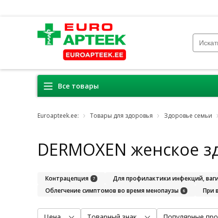
Все товары
Euroapteek.ee:
Товары для здоровья
Здоровье семьи
DERMOXEN женское з
Контрацепция
Для профилактики инфекций, ваги
7
Облегчение симптомов во время менопаузы
При 
6
Цена
Товарный знак
Популярные про