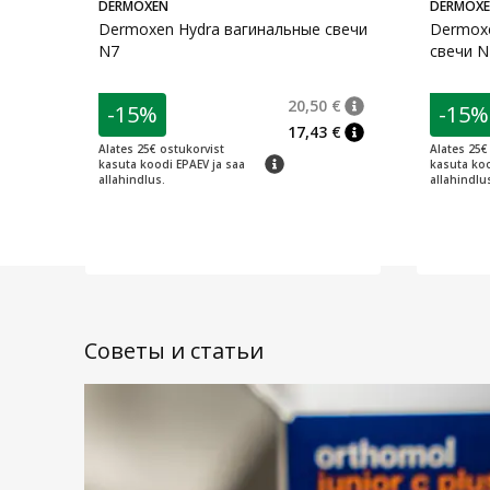
DERMOXEN
DERMOX
Dermoxen Hydra вагинальные свечи
Dermoxe
N7
свечи N
20,50 €
-15%
-15%
nõuanne
Tavaline hind
:
20,5
17,43 €
nõuanne
Alates 25€ ostukorvist
Alates 25€
nõuanne
kasuta koodi EPAEV ja saa
kasuta koo
allahindlus.
allahindlu
Советы и статьи