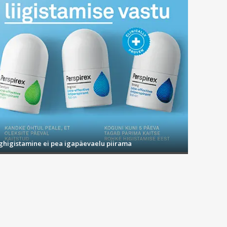
ighigistamine ei pea igapäevaelu piirama