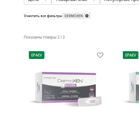
Очистить все фильтры
DERMOXEN
Показаны товары 2 / 2
EPAEV
EPAEV
nõuanne
nõuann