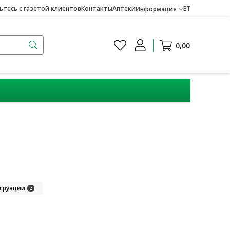
тесь с газетой клиентов
Контакты
Аптеки
ET
Информация
0,00
струации
2