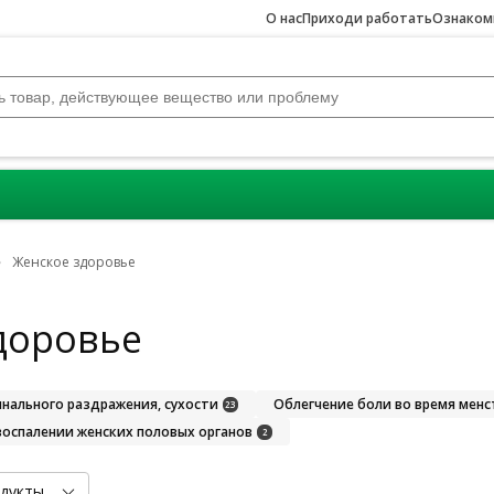
О нас
Приходи работать
Ознакомь
Женское здоровье
доровье
нального раздражения, сухости
Облегчение боли во время мен
23
воспалении женских половых органов
2
дукты