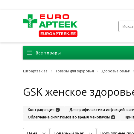
Все товары
Euroapteek.ee:
Товары для здоровья
Здоровье семьи
GSK женское здоровь
Контрацепция
Для профилактики инфекций, ваги
7
Облегчение симптомов во время менопаузы
При 
6
Цена
Товарный знак
Популярные про