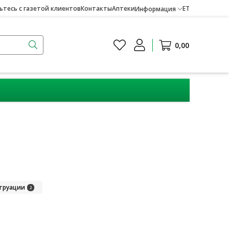
тесь с газетой клиентов
Контакты
Аптеки
ET
Информация
0,00
струации
2