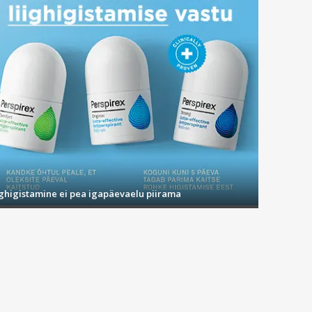
ighigistamine ei pea igapäevaelu piirama