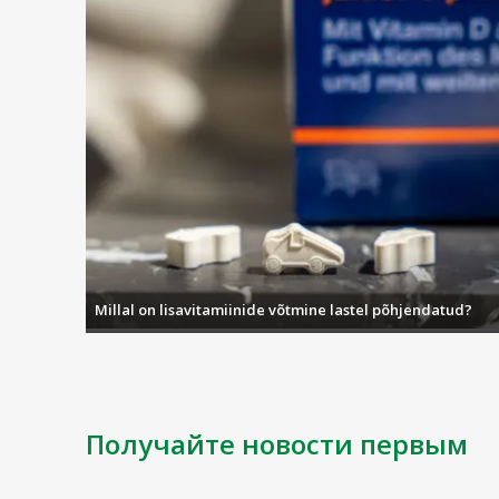
Millal on lisavitamiinide võtmine lastel põhjendatud?
Получайте новости первым