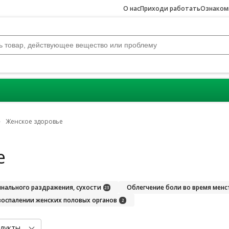
О нас
Приходи работать
Ознакомь
Женское здоровье
е
нального раздражения, сухости
Облегчение боли во время мен
23
воспалении женских половых органов
2
дукты