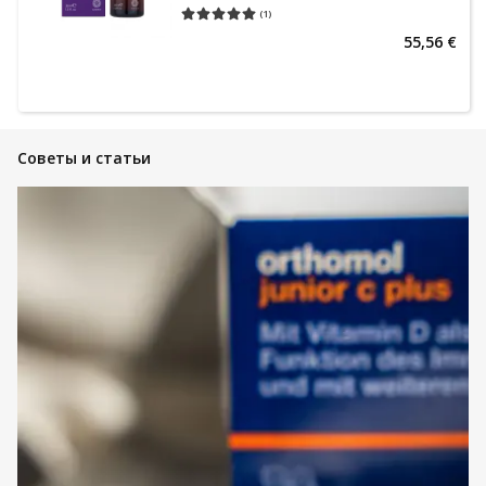
(
1
)
Средняя оценка 5.00
Количество оценок 1
55,56 €
Советы и статьи