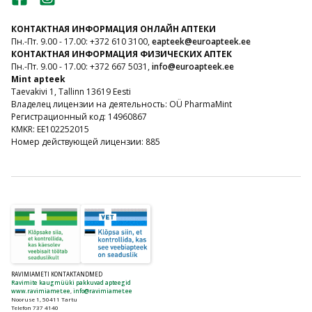
КОНТАКТНАЯ ИНФОРМАЦИЯ ОНЛАЙН АПТЕКИ
Пн.-Пт. 9.00 - 17.00: +372 610 3100,
eapteek@euroapteek.ee
КОНТАКТНАЯ ИНФОРМАЦИЯ ФИЗИЧЕСКИХ АПТЕК
Пн.-Пт. 9.00 - 17.00: +372 667 5031,
info@euroapteek.ee
Mint apteek
Taevakivi 1, Tallinn 13619 Eesti
Владелец лицензии на деятельность: OÜ PharmaMint
Регистрационный код: 14960867
KMKR: EE102252015
Номер действующей лицензии: 885
RAVIMIAMETI KONTAKTANDMED
Ravimite kaugmüüki pakkuvad apteegid
www.ravimiamet.ee
,
info@ravimiamet.ee
Nooruse 1, 50411 Tartu
Telefon 737 4140