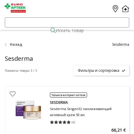
Искать товар
Назад
Sesderma
Sesderma
Фильтры и сортировка
Показаны товары 3 / 3
Только в интернет-аптеке
SESDERMA
Sesderma Sesgen32 омолаживающий
активный крем 50 мл
(
1
)
Средняя оценка 5.00
Количество оценок 1
66,21 €