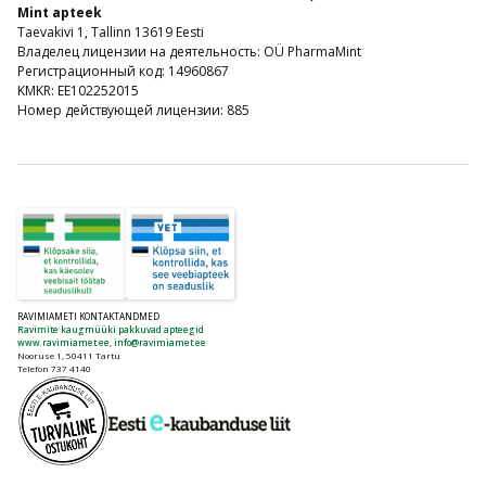
Mint apteek
Taevakivi 1, Tallinn 13619 Eesti
Владелец лицензии на деятельность: OÜ PharmaMint
Регистрационный код: 14960867
KMKR: EE102252015
Номер действующей лицензии: 885
RAVIMIAMETI KONTAKTANDMED
Ravimite kaugmüüki pakkuvad apteegid
www.ravimiamet.ee
,
info@ravimiamet.ee
Nooruse 1, 50411 Tartu
Telefon 737 4140