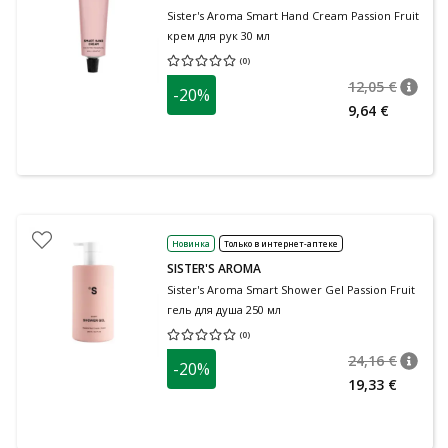
Sister's Aroma Smart Hand Cream Passion Fruit
крем для рук 30 мл
(
0
)
Средняя оценка 0.00
Количество оценок 0
12,05 €
-20%
nõuan
Tavalin
9,64 €
Новинка
Только в интернет-аптеке
SISTER'S AROMA
Sister's Aroma Smart Shower Gel Passion Fruit
гель для душа 250 мл
(
0
)
Средняя оценка 0.00
Количество оценок 0
24,16 €
-20%
nõuan
Tavalin
19,33 €