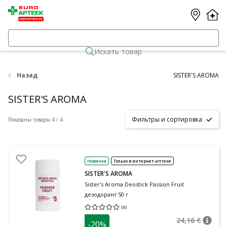
Искать товар
Назад
SISTER'S AROMA
SISTER'S AROMA
Фильтры и сортировка
Показаны товары 4 / 4
Новинка
Только в интернет-аптеке
SISTER'S AROMA
Sister's Aroma Deostick Passion Fruit
дезодорант 50 г
(
0
)
Средняя оценка 0.00
Количество оценок 0
24,16 €
-20%
nõuan
Tavalin