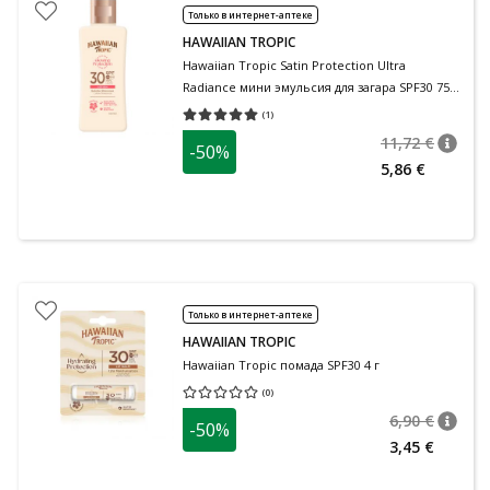
Только в интернет-аптеке
HAWAIIAN TROPIC
Hawaiian Tropic Satin Protection Ultra
Radiance мини эмульсия для загара SPF30 75
мл
(
1
)
Средняя оценка 5.00
Количество оценок 1
11,72 €
-50%
nõuan
Tavalin
5,86 €
Только в интернет-аптеке
HAWAIIAN TROPIC
Hawaiian Tropic помада SPF30 4 г
(
0
)
Средняя оценка 0.00
Количество оценок 0
6,90 €
-50%
nõuan
Tavalin
3,45 €