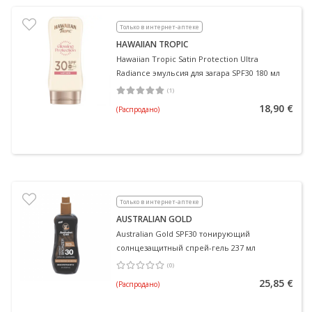
Только в интернет-аптеке
HAWAIIAN TROPIC
Hawaiian Tropic Satin Protection Ultra
Radiance эмульсия для загара SPF30 180 мл
(
1
)
Средняя оценка 5.00
Количество оценок 1
18,90 €
(Распродано)
Только в интернет-аптеке
AUSTRALIAN GOLD
Australian Gold SPF30 тонирующий
солнцезащитный спрей-гель 237 мл
(
0
)
Средняя оценка 0.00
Количество оценок 0
25,85 €
(Распродано)