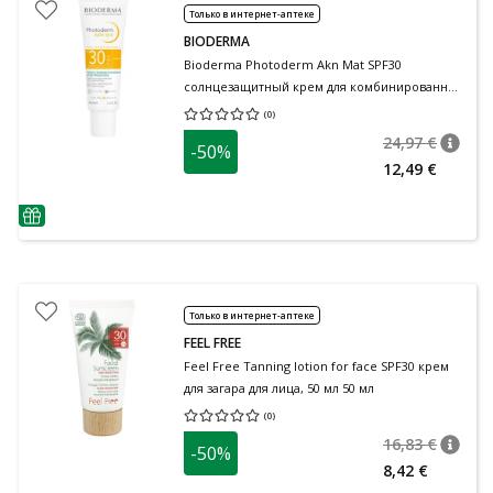
Только в интернет-аптеке
BIODERMA
Bioderma Photoderm Akn Mat SPF30
солнцезащитный крем для комбинированной
кожи, 40 мл 40 мл
(
0
)
Средняя оценка 0.00
Количество оценок 0
24,97 €
-50%
nõuan
Tavalin
12,49 €
nõuanne
Только в интернет-аптеке
FEEL FREE
Feel Free Tanning lotion for face SPF30 крем
для загара для лица, 50 мл 50 мл
(
0
)
Средняя оценка 0.00
Количество оценок 0
16,83 €
-50%
nõuan
Tavalin
8,42 €