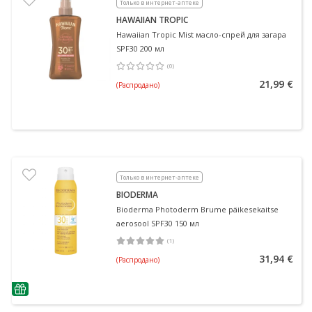
Только в интернет-аптеке
HAWAIIAN TROPIC
Hawaiian Tropic Mist масло-спрей для загара
SPF30 200 мл
(
0
)
Средняя оценка 0.00
Количество оценок 0
21,99 €
(Распродано)
Только в интернет-аптеке
BIODERMA
Bioderma Photoderm Brume päikesekaitse
aerosool SPF30 150 мл
(
1
)
Средняя оценка 5.00
Количество оценок 1
31,94 €
(Распродано)
nõuanne