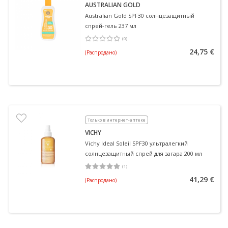
AUSTRALIAN GOLD
Australian Gold SPF30 солнцезащитный
спрей-гель 237 мл
(
0
)
Средняя оценка 0.00
Количество оценок 0
24,75 €
(Распродано)
Только в интернет-аптеке
VICHY
Vichy Ideal Soleil SPF30 ультралегкий
солнцезащитный спрей для загара 200 мл
(
1
)
Средняя оценка 5.00
Количество оценок 1
41,29 €
(Распродано)