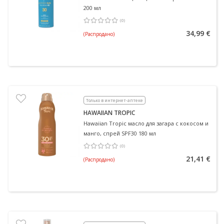
200 мл
(
0
)
Средняя оценка 0.00
Количество оценок 0
34,99 €
(Распродано)
Только в интернет-аптеке
HAWAIIAN TROPIC
Hawaiian Tropic масло для загара с кокосом и
манго, спрей SPF30 180 мл
(
0
)
Средняя оценка 0.00
Количество оценок 0
21,41 €
(Распродано)