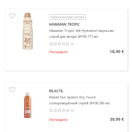
Только в интернет-аптеке
HAWAIIAN TROPIC
Hawaiian Tropic Silk Hydration эмульсия-
спрей для загара SPF30 177 мл
(
0
)
Средняя оценка 0.00
Количество оценок 0
18,90 €
(Распродано)
RILASTIL
Rilastil Sun System Dry Touch
солнцезащитный спрей SPF30 200 мл
(
0
)
Средняя оценка 0.00
Количество оценок 0
39,99 €
(Распродано)