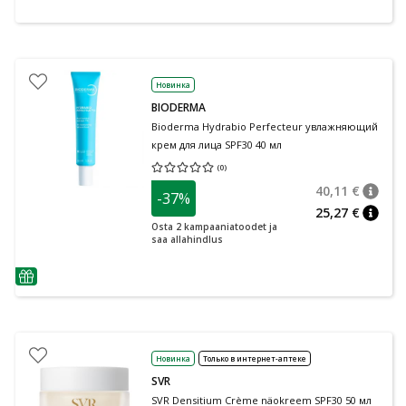
Новинка
BIODERMA
Bioderma Hydrabio Perfecteur увлажняющий
крем для лица SPF30 40 мл
(
0
)
Средняя оценка 0.00
Количество оценок 0
40,11 €
-37%
nõuan
Tavalin
25,27 €
nõuan
Osta 2 kampaaniatoodet ja
saa allahindlus
nõuanne
Новинка
Только в интернет-аптеке
SVR
SVR Densitium Crème näokreem SPF30 50 мл