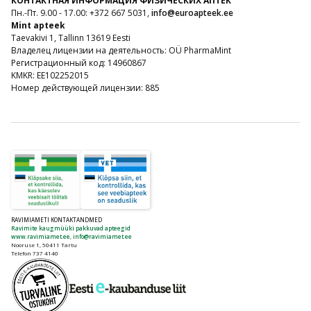
КОНТАКТНАЯ ИНФОРМАЦИЯ ФИЗИЧЕСКИХ АПТЕК
Пн.-Пт. 9.00 - 17.00: +372 667 5031,
info@euroapteek.ee
Mint apteek
Taevakivi 1, Tallinn 13619 Eesti
Владелец лицензии на деятельность: OÜ PharmaMint
Регистрационный код: 14960867
KMKR: EE102252015
Номер действующей лицензии: 885
RAVIMIAMETI KONTAKTANDMED
Ravimite kaugmüüki pakkuvad apteegid
www.ravimiamet.ee
,
info@ravimiamet.ee
Nooruse 1, 50411 Tartu
Telefon 737 4140