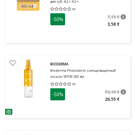
для губ, 4,2 г 4.2 г
(
0
)
Средняя оценка 0.00
Количество оценок 0
7,15 €
-50%
nõuan
Tavalin
3,58 €
BIODERMA
Bioderma Photoderm солнцезащитный
лосьон SPF30 200 мл
(
0
)
Средняя оценка 0.00
Количество оценок 0
53,10 €
-50%
nõuan
Tavalin
26,55 €
nõuanne