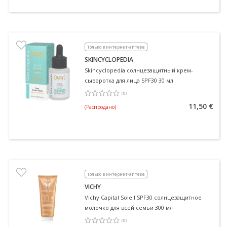
Только в интернет-аптеке
SKINCYCLOPEDIA
Skincyclopedia солнцезащитный крем-
сыворотка для лица SPF30 30 мл
(
0
)
Средняя оценка 0.00
Количество оценок 0
11,50 €
(Распродано)
Только в интернет-аптеке
VICHY
Vichy Capital Soleil SPF30 солнцезащитное
молочко для всей семьи 300 мл
(
0
)
Средняя оценка 0.00
Количество оценок 0