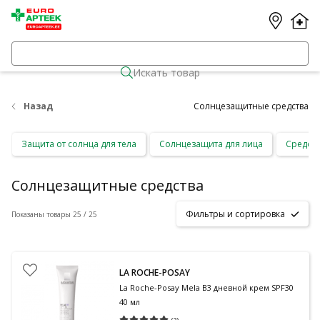
Искать товар
Назад
Солнцезащитные средства
Защита от солнца для тела
Солнцезащита для лица
Средств
Солнцезащитные средства
Фильтры и сортировка
Показаны товары 25 / 25
LA ROCHE-POSAY
La Roche-Posay Mela B3 дневной крем SPF30
40 мл
(
2
)