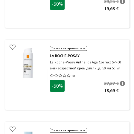
39,25 €
-50%
nõuan
Tavalin
19,63 €
Только в интернет-аптеке
LA ROCHE-POSAY
La Roche-Posay Anthelios Age Correct SPF50
антивозрастной крем для лица, 50 мл 50 мл
(
0
)
Средняя оценка 0.00
Количество оценок 0
37,37 €
-50%
nõuan
Tavalin
18,69 €
Только в интернет-аптеке