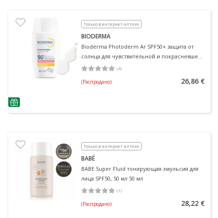
Только в интернет-аптеке
BIODERMA
Bioderma Photoderm Ar SPF50+ защита от
солнца для чувствительной и покрасневшей
кожи, 30 мл 30 мл
(
4
)
Средняя оценка 5.00
Количество оценок 4
26,86 €
(Распродано)
nõuanne
Только в интернет-аптеке
BABÉ
BABE Super Fluid тонирующая эмульсия для
лица SPF50, 50 мл 50 мл
(
1
)
Средняя оценка 5.00
Количество оценок 1
28,22 €
(Распродано)