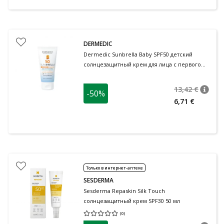
DERMEDIC
Dermedic Sunbrella Baby SPF50 детский
солнцезащитный крем для лица с первого
месяца жизни 50 мл
13,42 €
-50%
nõuan
Tavalin
6,71 €
Только в интернет-аптеке
SESDERMA
Sesderma Repaskin Silk Touch
солнцезащитный крем SPF30 50 мл
(
0
)
Средняя оценка 0.00
Количество оценок 0