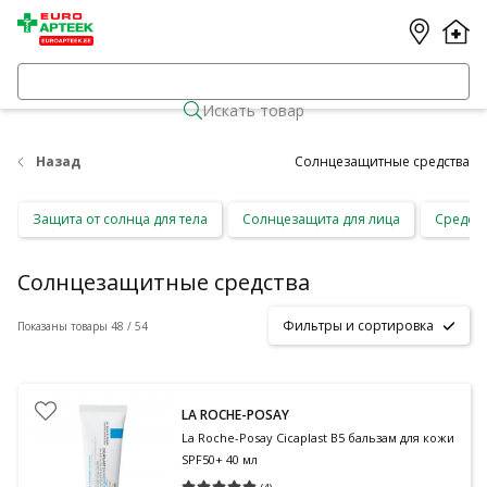
Искать товар
Назад
Солнцезащитные средства
Защита от солнца для тела
Солнцезащита для лица
Средств
Солнцезащитные средства
Фильтры и сортировка
Показаны товары 48 / 54
LA ROCHE-POSAY
La Roche-Posay Cicaplast B5 бальзам для кожи
SPF50+ 40 мл
(
4
)