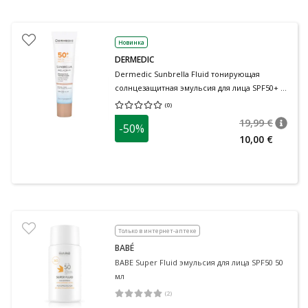
Новинка
DERMEDIC
Dermedic Sunbrella Fluid тонирующая
солнцезащитная эмульсия для лица SPF50+ 40
мл
(
0
)
Средняя оценка 0.00
Количество оценок 0
19,99 €
-50%
nõuan
Tavalin
10,00 €
Только в интернет-аптеке
BABÉ
BABE Super Fluid эмульсия для лица SPF50 50
мл
(
2
)
Средняя оценка 5.00
Количество оценок 2