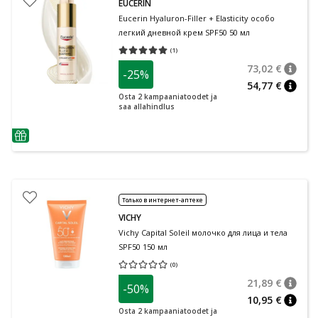
EUCERIN
Eucerin Hyaluron-Filler + Elasticity особо
легкий дневной крем SPF50 50 мл
(
1
)
Средняя оценка 5.00
Количество оценок 1
73,02 €
-25%
nõuan
Tavalin
54,77 €
nõuan
Osta 2 kampaaniatoodet ja
saa allahindlus
nõuanne
Только в интернет-аптеке
VICHY
Vichy Capital Soleil молочко для лица и тела
SPF50 150 мл
(
0
)
Средняя оценка 0.00
Количество оценок 0
21,89 €
-50%
nõuan
Tavalin
10,95 €
nõuan
Osta 2 kampaaniatoodet ja