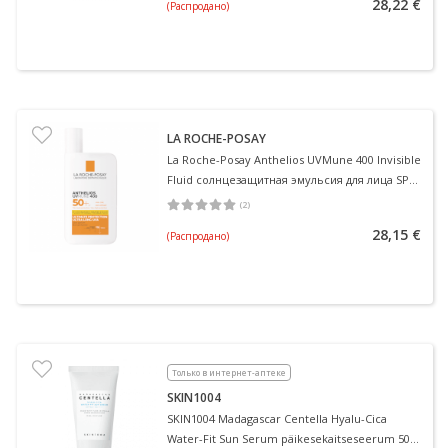
28,22 €
(Распродано)
LA ROCHE-POSAY
La Roche-Posay Anthelios UVMune 400 Invisible
Fluid солнцезащитная эмульсия для лица SPF
50, 50 мл 50 мл
(
2
)
Средняя оценка 5.00
Количество оценок 2
28,15 €
(Распродано)
Только в интернет-аптеке
SKIN1004
SKIN1004 Madagascar Centella Hyalu-Cica
Water-Fit Sun Serum päikesekaitseseerum 50