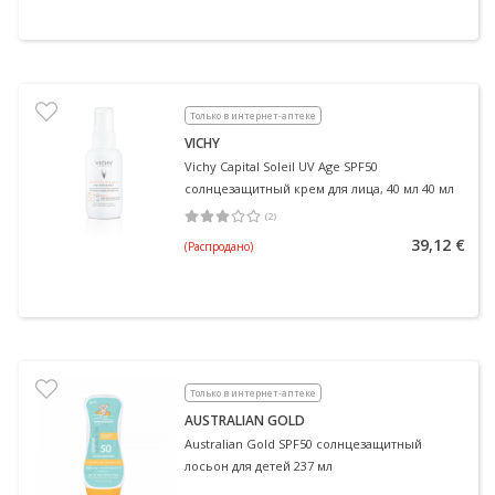
Только в интернет-аптеке
VICHY
Vichy Capital Soleil UV Age SPF50
солнцезащитный крем для лица, 40 мл 40 мл
(
2
)
Средняя оценка 3.00
Количество оценок 2
39,12 €
(Распродано)
Только в интернет-аптеке
AUSTRALIAN GOLD
Australian Gold SPF50 солнцезащитный
лосьон для детей 237 мл