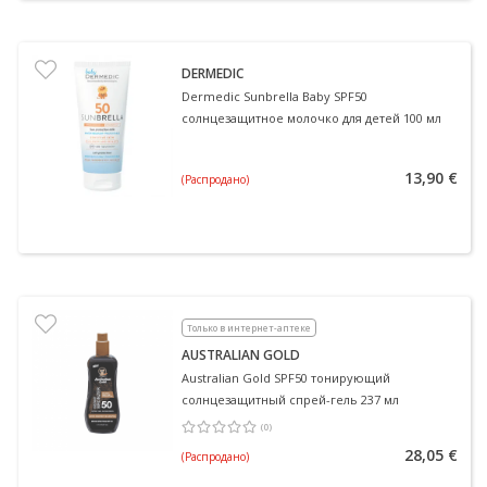
DERMEDIC
Dermedic Sunbrella Baby SPF50
солнцезащитное молочко для детей 100 мл
13,90 €
(Распродано)
Только в интернет-аптеке
AUSTRALIAN GOLD
Australian Gold SPF50 тонирующий
солнцезащитный спрей-гель 237 мл
(
0
)
Средняя оценка 0.00
Количество оценок 0
28,05 €
(Распродано)