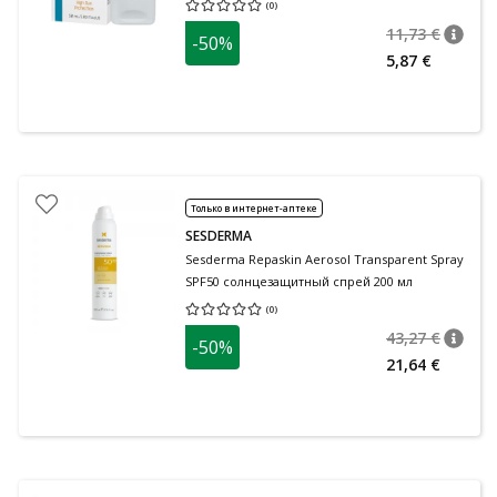
(
0
)
Средняя оценка 0.00
Количество оценок 0
11,73 €
-50%
nõuan
Tavalin
5,87 €
Только в интернет-аптеке
SESDERMA
Sesderma Repaskin Aerosol Transparent Spray
SPF50 солнцезащитный спрей 200 мл
(
0
)
Средняя оценка 0.00
Количество оценок 0
43,27 €
-50%
nõuan
Tavalin
21,64 €