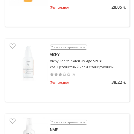
28,05 €
(Распродано)
Только в интернет-аптеке
VICHY
Vichy Capital Soleil UV Age SPF50
солнцезащитный крем с тонирующим
эффектом, 50 мл 40 мл
(
2
)
Средняя оценка 3.00
Количество оценок 2
38,22 €
(Распродано)
Только в интернет-аптеке
NAIF