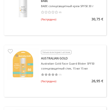
BABÉ
BABE солнцезащитный крем SPF50 30 г
(
0
)
Средняя оценка 0.00
Количество оценок 0
30,75 €
(Распродано)
Только в интернет-аптеке
AUSTRALIAN GOLD
Australian Gold Face Guard Blister SPF50
солнцезащитный стик, 15 мл 15 мл
(
1
)
Средняя оценка 5.00
Количество оценок 1
26,95 €
(Распродано)