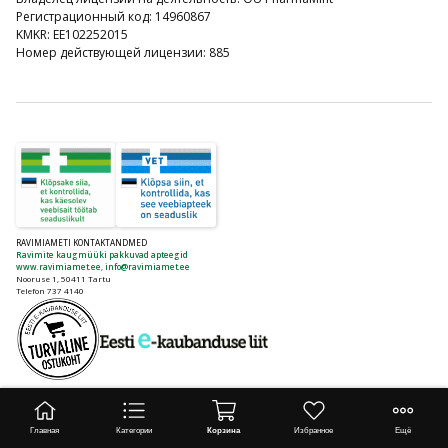
Регистрационный код: 14960867
KMKR: EE102252015
Номер действующей лицензии: 885
RAVIMIAMETI KONTAKTANDMED
Ravimite kaugmüüki pakkuvad apteegid
www.ravimiamet.ee
,
info@ravimiamet.ee
Nooruse 1, 50411 Tartu
Telefon 737 4140
© 2026 Euroapteek. Все права защищены.
Главная
Категории
Корзина
Избранное
Ещё