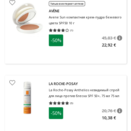
Только в интернет-аптеке
AVÈNE
Avene Sun компактная крем-пудра бежевого
цвета SPF50 10 г
(
1
)
Средняя оценка 4.00
Количество оценок 1
45,83 €
-50%
nõuan
Tavalin
22,92 €
LA ROCHE-POSAY
La Roche-Posay Anthelios невидимый спрей
для лица против блеска SPF 50+, 75 мл 75 мл
(
5
)
Средняя оценка 5.00
Количество оценок 5
20,76 €
-50%
nõuan
Tavalin
10,38 €