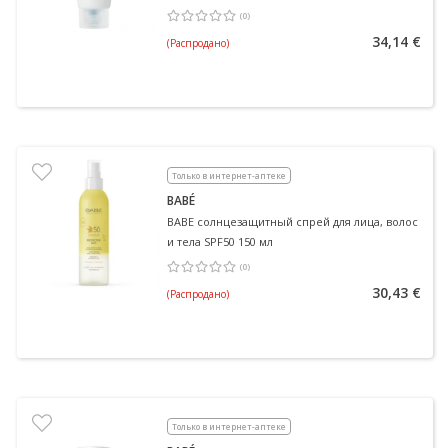
мл
(
0
)
Средняя оценка 0.00
Количество оценок 0
34,14 €
(Распродано)
Только в интернет-аптеке
BABÉ
BABE солнцезащитный спрей для лица, волос
и тела SPF50 150 мл
(
0
)
Средняя оценка 0.00
Количество оценок 0
30,43 €
(Распродано)
Только в интернет-аптеке