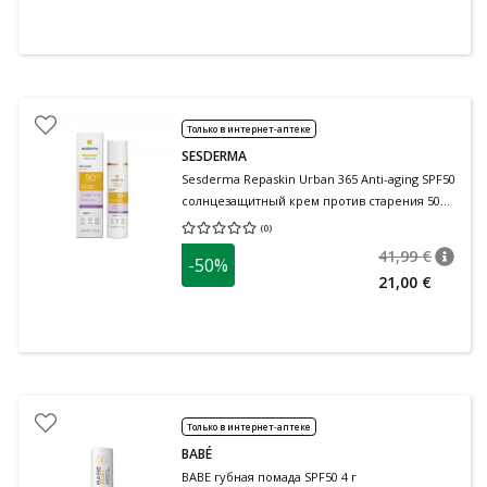
Только в интернет-аптеке
SESDERMA
Sesderma Repaskin Urban 365 Anti-aging SPF50
солнцезащитный крем против старения 50
мл
(
0
)
Средняя оценка 0.00
Количество оценок 0
41,99 €
-50%
nõuan
Tavalin
21,00 €
Только в интернет-аптеке
BABÉ
BABE губная помада SPF50 4 г