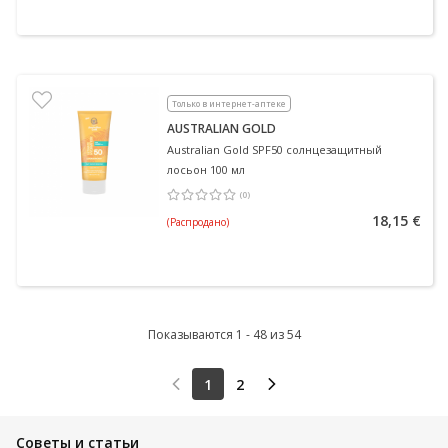
Только в интернет-аптеке
AUSTRALIAN GOLD
Australian Gold SPF50 солнцезащитный
лосьон 100 мл
(
0
)
Средняя оценка 0.00
Количество оценок 0
18,15 €
(Распродано)
Показываются 1 - 48 из 54
1
2
Советы и статьи