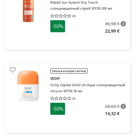
Rilastil Sun System Dry Touch
солнцезащитный спрей SPF50 200 мл
(
0
)
Средняя оценка 0.00
Количество оценок 0
45,98 €
-50%
nõuan
Tavalin
22,99 €
Только в интернет-аптеке
VICHY
Vichy Capital Soleil UV-Aqua солнцезащитный
лосьон SPF50 50 мл
(
0
)
Средняя оценка 0.00
Количество оценок 0
28,63 €
-50%
nõuan
Tavalin
14,32 €