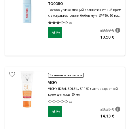
TOCOBO
Tocobo увлажняющий солнцезащитный крем
с экстрактом семян бобов мунг SPF50, 50 мл
50 мл
(
1
)
Средняя оценка 3.00
Количество оценок 1
20,99 €
-50%
nõuan
Tavalin
10,50 €
Только в интернет-аптеке
VICHY
VICHY IDEAL SOLEIL, SPF 50+ антивозрастной
крем для лица 50 мл
(
0
)
Средняя оценка 0.00
Количество оценок 0
28,25 €
-50%
nõuan
Tavalin
14,13 €