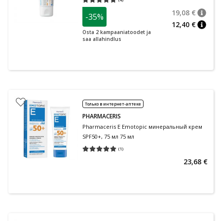
Средняя оценка 5.00
Количество оценок 4
19,08 €
-35%
nõuan
Tavalin
12,40 €
nõuan
Osta 2 kampaaniatoodet ja
saa allahindlus
Только в интернет-аптеке
PHARMACERIS
Pharmaceris E Emotopic минеральный крем
SPF50+, 75 мл 75 мл
(
1
)
Средняя оценка 5.00
Количество оценок 1
23,68 €