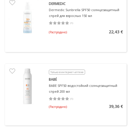
DERMEDIC
Dermedic Sunbrella SPF50 солнцезащитный
спрей для взрослых 150 мл
(
1
)
Средняя оценка 5.00
Количество оценок 1
22,43 €
(Распродано)
Только в интернет-аптеке
BABÉ
BABE SPF50 водостойкий солнцезащитный
спрей 200 мл
(
1
)
Средняя оценка 5.00
Количество оценок 1
39,36 €
(Распродано)