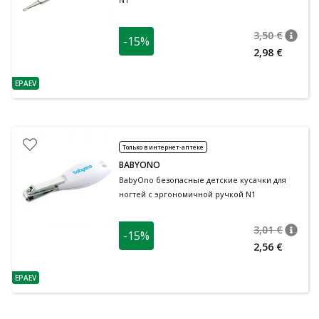
3,50 €
-15%
nõuan
Tavalin
2,98 €
EPAEV
nõuanne
Только в интернет-аптеке
BABYONO
BabyOno безопасные детские кусачки для
ногтей с эргономичной ручкой N1
3,01 €
-15%
nõuan
Tavalin
2,56 €
EPAEV
nõuanne