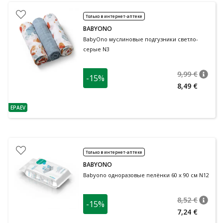
Только в интернет-аптеке
BABYONO
BabyOno муслиновые подгузники светло-
серые N3
9,99 €
-15%
nõuan
Tavalin
8,49 €
EPAEV
nõuanne
Только в интернет-аптеке
BABYONO
Babyono одноразовые пелёнки 60 x 90 см N12
8,52 €
-15%
nõuan
Tavalin
7,24 €