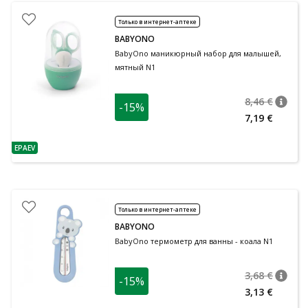
Только в интернет-аптеке
BABYONO
BabyOno маникюрный набор для малышей,
мятный N1
8,46 €
-15%
nõuan
Tavalin
7,19 €
EPAEV
nõuanne
Только в интернет-аптеке
BABYONO
BabyOno термометр для ванны - коала N1
3,68 €
-15%
nõuan
Tavalin
3,13 €