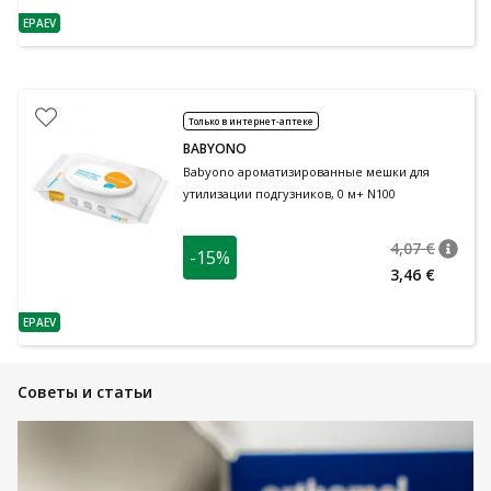
EPAEV
nõuanne
Только в интернет-аптеке
BABYONO
Babyono ароматизированные мешки для
утилизации подгузников, 0 м+ N100
4,07 €
-15%
nõuan
Tavalin
3,46 €
EPAEV
nõuanne
Советы и статьи