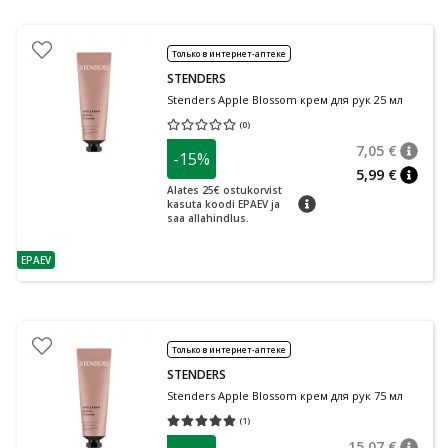
Только в интернет-аптеке
STENDERS
Stenders Apple Blossom крем для рук 25 мл
(
0
)
Средняя оценка 0.00
Количество оценок 0
7,05 €
-15%
nõuan
Tavalin
5,99 €
nõuan
Alates 25€ ostukorvist
nõuanne
kasuta koodi EPAEV ja
saa allahindlus.
EPAEV
nõuanne
Только в интернет-аптеке
STENDERS
Stenders Apple Blossom крем для рук 75 мл
(
1
)
Средняя оценка 5.00
Количество оценок 1
15,07 €