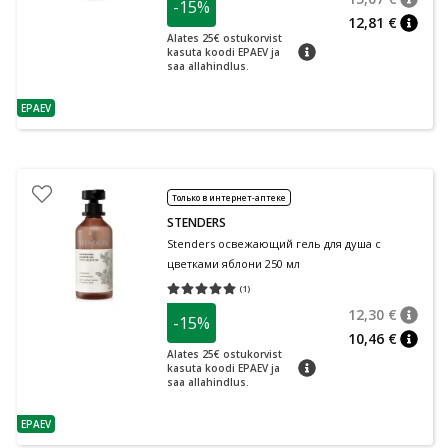
-15%
nõuan
Tavalin
12,81 €
nõuan
Alates 25€ ostukorvist
nõuanne
kasuta koodi EPAEV ja
saa allahindlus.
EPAEV
nõuanne
Только в интернет-аптеке
STENDERS
Stenders освежающий гель для душа с
цветками яблони 250 мл
(
1
)
Средняя оценка 5.00
Количество оценок 1
12,30 €
-15%
nõuan
Tavalin
10,46 €
nõuan
Alates 25€ ostukorvist
nõuanne
kasuta koodi EPAEV ja
saa allahindlus.
EPAEV
nõuanne