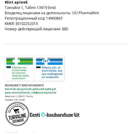
Mint apteek
Taevakivi 1, Tallinn 13619 Eesti
Владелец лицензии на деятельность: OÜ PharmaMint
Регистрационный код: 14960867
KMKR: EE102252015
Номер действующей лицензии: 885
RAVIMIAMETI KONTAKTANDMED
Ravimite kaugmüüki pakkuvad apteegid
www.ravimiamet.ee
,
info@ravimiamet.ee
Nooruse 1, 50411 Tartu
Telefon 737 4140