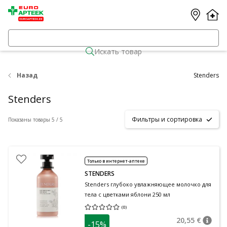
Искать товар
Назад
Stenders
Stenders
Фильтры и сортировка
Показаны товары 5 / 5
Только в интернет-аптеке
STENDERS
Stenders глубоко увлажняющее молочко для
тела с цветками яблони 250 мл
(
0
)
Средняя оценка 0.00
Количество оценок 0
20,55 €
-15%
nõuan
Tavalin