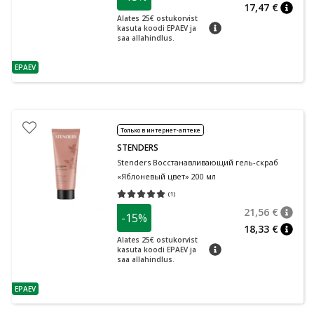
17,47 €
nõuan
Alates 25€ ostukorvist
nõuanne
kasuta koodi EPAEV ja
saa allahindlus.
EPAEV
nõuanne
Только в интернет-аптеке
STENDERS
Stenders Восстанавливающий гель-скраб
«Яблоневый цвет» 200 мл
(
1
)
Средняя оценка 5.00
Количество оценок 1
21,56 €
-15%
nõuan
Tavalin
18,33 €
nõuan
Alates 25€ ostukorvist
nõuanne
kasuta koodi EPAEV ja
saa allahindlus.
EPAEV
nõuanne