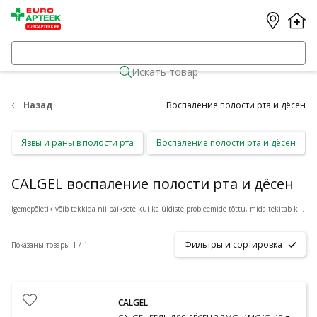
Искать товар
Назад
Воспаление полости рта и дёсен
Язвы и раны в полости рта
Воспаление полости рта и дёсен
CALGEL воспаление полости рта и дёсен
Igemepõletik võib tekkida nii paiksete kui ka üldiste probleemide tõttu, mida tekitab kas ebapiisav suuhügieen või füüsiline kahjustus näiteks breketite kandmisel. Põletikusümptomeid leevendavaid preparaate leiad Azeta.ee e-apteegist. Täpsema konsultatisooni saamiseks vajuta toote all olevale nupule "küsi apteekrilt".
Фильтры и сортировка
Показаны товары 1 / 1
CALGEL