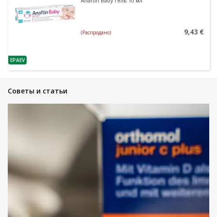
Anaftin Baby гель 10 мл
9,43 €
(Распродано)
EPAEV
nõuanne
Советы и статьи