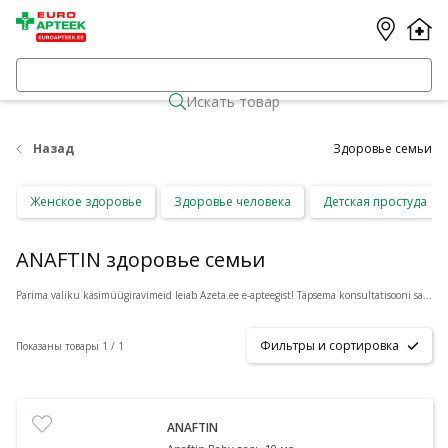
Искать товар
Назад
Здоровье семьи
Женское здоровье
Здоровье человека
Детская простуда
ANAFTIN здоровье семьи
Parima valiku käsimüügiravimeid leiab Azeta.ee e-apteegist! Täpsema konsultatisooni saamiseks vajuta toote all olevale nupule
Фильтры и сортировка
Показаны товары 1 / 1
ANAFTIN