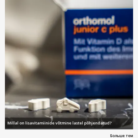
Millal on lisavitamiinide võtmine lastel põhjendatud?
Больше тем