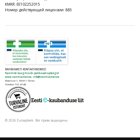
KMKR: EE102252015
Номер действующей лицензии: 885
RAVIMIAMETI KONTAKTANDMED
Ravimite kaugmüüki pakkuvad apteegid
www.ravimiamet.ee
,
info@ravimiamet.ee
Nooruse 1, 50411 Tartu
Telefon 737 4140
© 2026 Euroapteek. Все права защищены.