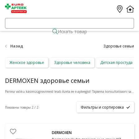
Искать товар
Назад
Здоровье семьи
Женское здоровье
Здоровье человека
Детская простуда
DERMOXEN здоровье семьи
Parima valiku käsimüügiravimeid leiab Azeta.ee e-apteegist! Täpsema konsultatisooni saamiseks vajuta toote all olevale nupule
Фильтры и сортировка
Показаны товары 2 / 2
DERMOXEN