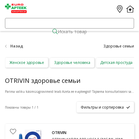
Искать товар
Назад
Здоровье семьи
Женское здоровье
Здоровье человека
Детская простуда
OTRIVIN здоровье семьи
Parima valiku käsimüügiravimeid leiab Azeta.ee e-apteegist! Täpsema konsultatisooni saamiseks vajuta toote all olevale nupule
Фильтры и сортировка
Показаны товары 1 / 1
OTRIVIN