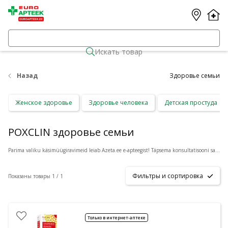
Искать товар
Назад
Здоровье семьи
Женское здоровье
Здоровье человека
Детская простуда
POXCLIN здоровье семьи
Parima valiku käsimüügiravimeid leiab Azeta.ee e-apteegist! Täpsema konsultatisooni saamiseks vajuta toote all olevale nupule
Фильтры и сортировка
Показаны товары 1 / 1
Только в интернет-аптеке