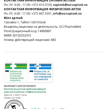
КОНТАКТНАЯ ИНФОРМАЦИЯ ОНЛАЙН АПТЕКИ
Пн.-Пт. 9.00 - 17.00: +372 610 3100,
eapteek@euroapteek.ee
КОНТАКТНАЯ ИНФОРМАЦИЯ ФИЗИЧЕСКИХ АПТЕК
Пн.-Пт. 9.00 - 17.00: +372 667 5031,
info@euroapteek.ee
Mint apteek
Taevakivi 1, Tallinn 13619 Eesti
Владелец лицензии на деятельность: OÜ PharmaMint
Регистрационный код: 14960867
KMKR: EE102252015
Номер действующей лицензии: 885
RAVIMIAMETI KONTAKTANDMED
Ravimite kaugmüüki pakkuvad apteegid
www.ravimiamet.ee
,
info@ravimiamet.ee
Nooruse 1, 50411 Tartu
Telefon 737 4140