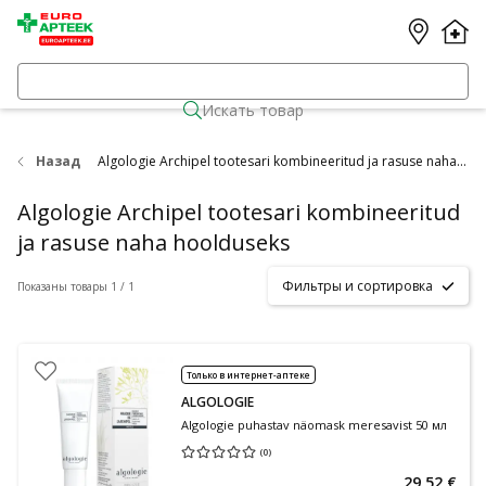
Искать товар
Назад
Algologie Archipel tootesari kombineeritud ja rasuse naha hoolduseks
Algologie Archipel tootesari kombineeritud
ja rasuse naha hoolduseks
Фильтры и сортировка
Показаны товары 1 / 1
Только в интернет-аптеке
ALGOLOGIE
Algologie puhastav näomask meresavist 50 мл
(
0
)
Средняя оценка 0.00
Количество оценок 0
29,52 €