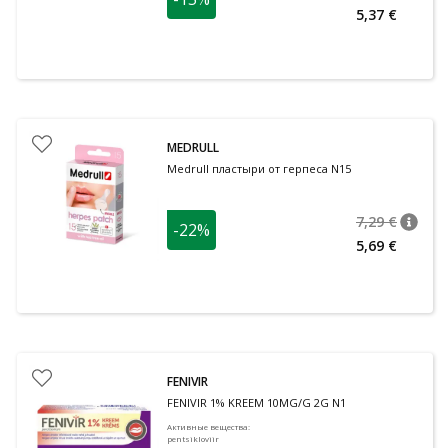
nõuan
Tavalin
5,37 €
MEDRULL
Medrull пластыри от герпеса N15
7,29 €
-22%
nõuan
Tavalin
5,69 €
FENIVIR
FENIVIR 1% KREEM 10MG/G 2G N1
Активные вещества
:
pentsikloviir