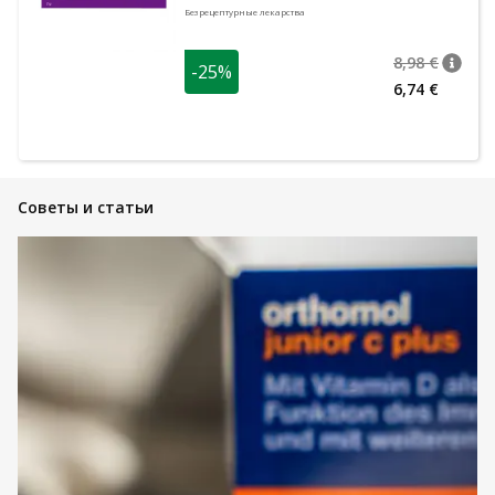
Безрецептурные лекарства
8,98 €
-25%
nõuan
Tavalin
6,74 €
Советы и статьи