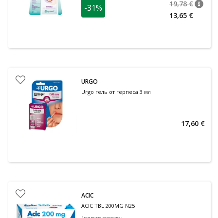
19,78 €
-31%
nõuan
Tavalin
13,65 €
URGO
Urgo гель от герпеса 3 мл
17,60 €
ACIC
ACIC TBL 200MG N25
Активные вещества
: