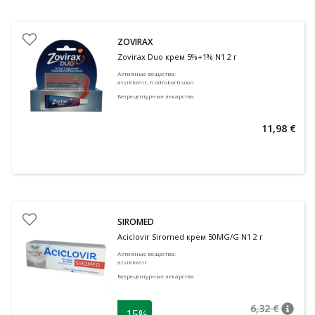
ZOVIRAX
Zovirax Duo крем 5%+1% N1 2 г
Активные вещества
:
atsikloviir, hüdrokortisoon
Безрецептурные лекарства
11,98 €
SIROMED
Aciclovir Siromed крем 50MG/G N1 2 г
Активные вещества
:
atsikloviir
Безрецептурные лекарства
6,32 €
-15%