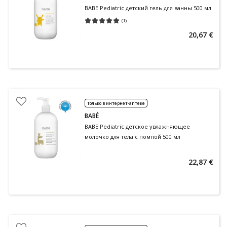
BABE Pediatric детский гель для ванны 500 мл
(
1
)
Средняя оценка 5.00
Количество оценок 1
20,67 €
Только в интернет-аптеке
BABÉ
BABE Pediatric детское увлажняющее
молочко для тела с помпой 500 мл
22,87 €