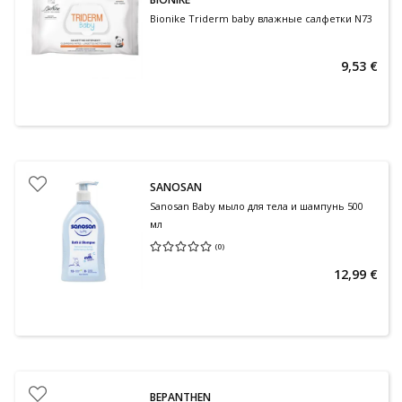
Bionike Triderm baby влажные салфетки N73
9,53 €
SANOSAN
Sanosan Baby мыло для тела и шампунь 500
мл
(
0
)
Средняя оценка 0.00
Количество оценок 0
12,99 €
BEPANTHEN