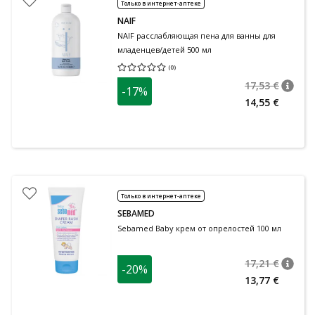
Только в интернет-аптеке
NAIF
NAIF расслабляющая пена для ванны для
младенцев/детей 500 мл
(
0
)
Средняя оценка 0.00
Количество оценок 0
17,53 €
-17%
nõuan
Tavalin
14,55 €
Только в интернет-аптеке
SEBAMED
Sebamed Baby крем от опрелостей 100 мл
17,21 €
-20%
nõuan
Tavalin
13,77 €