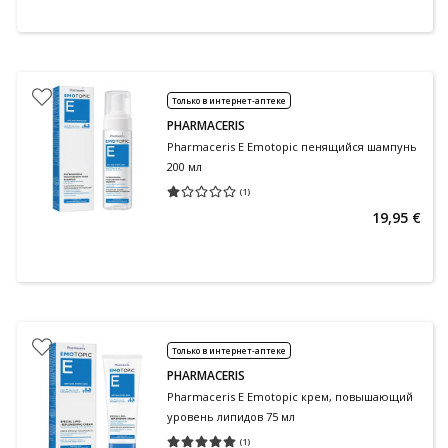
Только в интернет-аптеке
PHARMACERIS
Pharmaceris E Emotopic пенящийся шампунь
200 мл
(
1
)
Средняя оценка 1.00
Количество оценок 1
19,95 €
Только в интернет-аптеке
PHARMACERIS
Pharmaceris E Emotopic крем, повышающий
уровень липидов 75 мл
(
1
)
Средняя оценка 5.00
Количество оценок 1