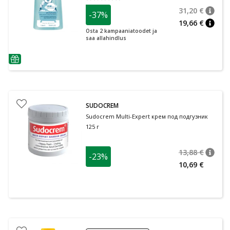
31,20 €
-37%
nõuan
Tavalin
19,66 €
nõuan
Osta 2 kampaaniatoodet ja
saa allahindlus
nõuanne
SUDOCREM
Sudocrem Multi-Expert крем под подгузник
125 г
13,88 €
-23%
nõuan
Tavalin
10,69 €