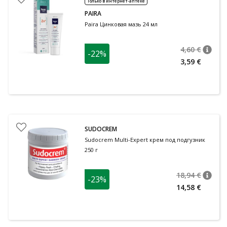
Только в интернет-аптеке
PAIRA
Paira Цинковая мазь 24 мл
4,60 €
-22%
nõuan
Tavalin
3,59 €
SUDOCREM
Sudocrem Multi-Expert крем под подгузник
250 г
18,94 €
-23%
nõuan
Tavalin
14,58 €