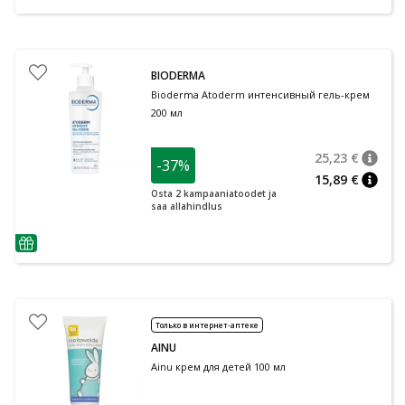
BIODERMA
Bioderma Atoderm интенсивный гель-крем
200 мл
25,23 €
-37%
nõuan
Tavalin
15,89 €
nõuan
Osta 2 kampaaniatoodet ja
saa allahindlus
nõuanne
Только в интернет-аптеке
AINU
Ainu крем для детей 100 мл