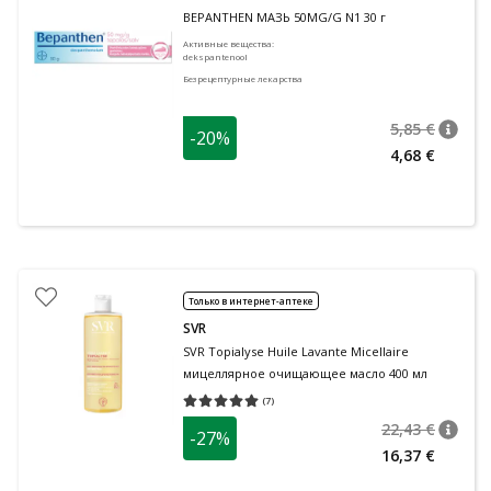
BEPANTHEN МАЗЬ 50MG/G N1 30 г
Активные вещества
:
dekspantenool
Безрецептурные лекарства
5,85 €
-20%
nõuan
Tavalin
4,68 €
Только в интернет-аптеке
SVR
SVR Topialyse Huile Lavante Micellaire
мицеллярное очищающее масло 400 мл
(
7
)
Средняя оценка 5.00
Количество оценок 7
22,43 €
-27%
nõuan
Tavalin
16,37 €