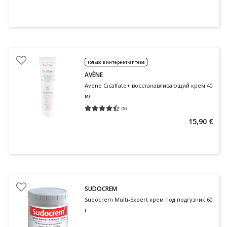
Только в интернет-аптеке
AVÈNE
Avene Cicalfate+ восстанавливающий крем 40
мл
(
5
)
Средняя оценка 4.40
Количество оценок 5
15,90 €
SUDOCREM
Sudocrem Multi-Expert крем под подгузник 60
г