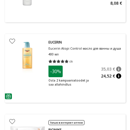
8,08 €
EUCERIN
Eucerin Atopi Control масло для ванны и душа
400 мл
(
3
)
Средняя оценка 5.00
Количество оценок 3
35,03 €
-30%
nõuan
Tavalin
24,52 €
nõuan
Osta 2 kampaaniatoodet ja
saa allahindlus
nõuanne
Только в интернет-аптеке
BIONIKE