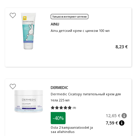
Только в интернет-аптеке
AINU
Ainu детский крем с цинком 100 мл
8,23 €
DERMEDIC
Dermedic Cicatopy питательный крем для
тела 225 мл
(
9
)
Средняя оценка 4.78
Количество оценок 9
12,65 €
-40%
nõuan
Tavalin
7,59 €
nõuann
Osta 2 kampaaniatoodet ja
saa allahindlus