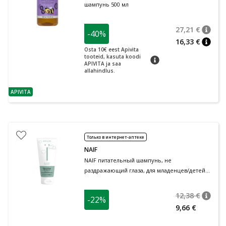
шампунь 500 мл
27,21 €
-40%
nõuan
Tavalin
16,33 €
nõuan
Osta 10€ eest Apivita
tooteid, kasuta koodi
nõuanne
APIVITA ja saa
allahindlus.
APIVITA
nõuanne
Только в интернет-аптеке
NAIF
NAIF питательный шампунь, не
раздражающий глаза, для младенцев/детей
200 мл
12,38 €
-22%
nõuan
Tavalin
9,66 €