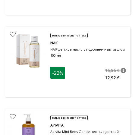
Только в интернет-аптеке
NAIF
NAIF детское масло с подсолнечным маслом
100 мл
16,56 €
-22%
nõuan
Tavalin
12,92 €
Только в интернет-аптеке
APIVITA
Apivita Mini Bees Gentle нежный детский