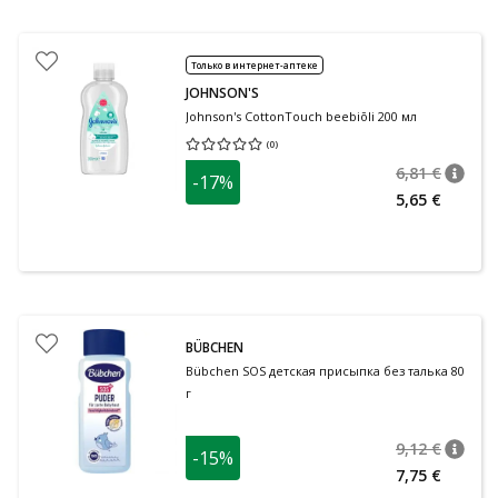
Только в интернет-аптеке
JOHNSON'S
Johnson's CottonTouch beebiõli 200 мл
(
0
)
Средняя оценка 0.00
Количество оценок 0
6,81 €
-17%
nõuan
Tavalin
5,65 €
BÜBCHEN
Bübchen SOS детская присыпка без талька 80
г
9,12 €
-15%
nõuan
Tavalin
7,75 €