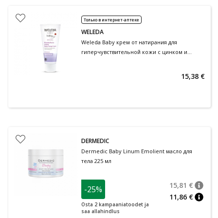
Только в интернет-аптеке
WELEDA
Weleda Baby крем от натирания для
гиперчувствительной кожи с цинком и
экстрактом алтея обыкновенного 50 мл
15,38 €
DERMEDIC
Dermedic Baby Linum Emolient масло для
тела 225 мл
15,81 €
-25%
nõuan
Tavalin
11,86 €
nõuan
Osta 2 kampaaniatoodet ja
saa allahindlus