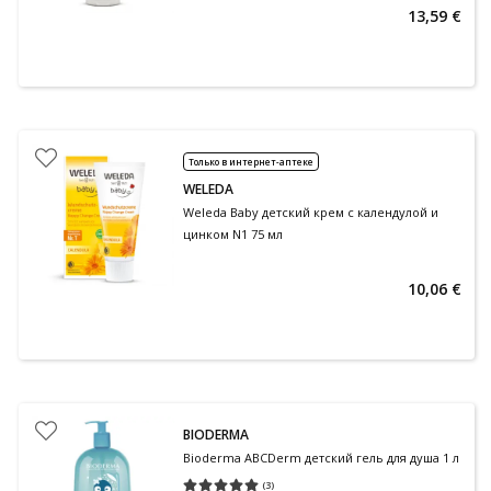
13,59 €
Только в интернет-аптеке
WELEDA
Weleda Baby детский крем с календулой и
цинком N1 75 мл
10,06 €
BIODERMA
Bioderma ABCDerm детский гель для душа 1 л
(
3
)
Средняя оценка 5.00
Количество оценок 3