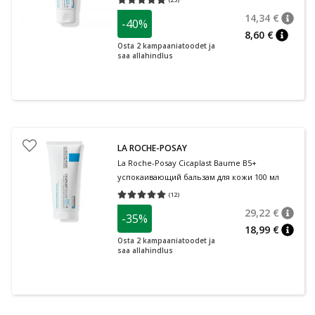
Средняя оценка 4.92
Количество оценок 25
14,34 €
-40%
nõuan
Tavalin
8,60 €
nõuann
Osta 2 kampaaniatoodet ja
saa allahindlus
LA ROCHE-POSAY
La Roche-Posay Cicaplast Baume B5+
успокаивающий бальзам для кожи 100 мл
(
12
)
Средняя оценка 5.00
Количество оценок 12
29,22 €
-35%
nõuan
Tavalin
18,99 €
nõuan
Osta 2 kampaaniatoodet ja
saa allahindlus