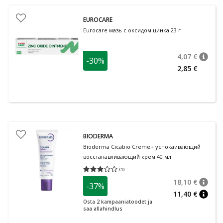
EUROCARE
Eurocare мазь с оксидом цинка 23 г
4,07 €
-30%
nõuan
Tavalin
2,85 €
BIODERMA
Bioderma Cicabio Creme+ успокаивающий
восстанавливающий крем 40 мл
(
1
)
Средняя оценка 3.00
Количество оценок 1
18,10 €
-37%
nõuan
Tavalin
11,40 €
nõuan
Osta 2 kampaaniatoodet ja
saa allahindlus