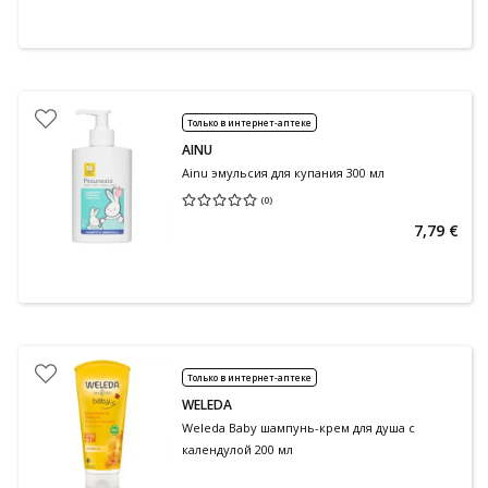
Только в интернет-аптеке
AINU
Ainu эмульсия для купания 300 мл
(
0
)
Средняя оценка 0.00
Количество оценок 0
7,79 €
Только в интернет-аптеке
WELEDA
Weleda Baby шампунь-крем для душа с
календулой 200 мл