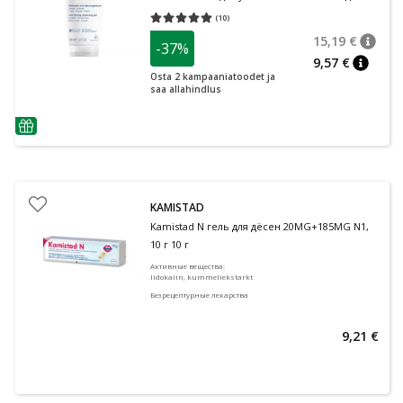
очень сухой и атопичной кожи 200 мл
(
10
)
Средняя оценка 5.00
Количество оценок 10
15,19 €
-37%
nõuan
Tavalin
9,57 €
nõuann
Osta 2 kampaaniatoodet ja
saa allahindlus
nõuanne
KAMISTAD
Kamistad N гель для дёсен 20MG+185MG N1,
10 г 10 г
Активные вещества
:
lidokaiin, kummeliekstarkt
Безрецептурные лекарства
9,21 €