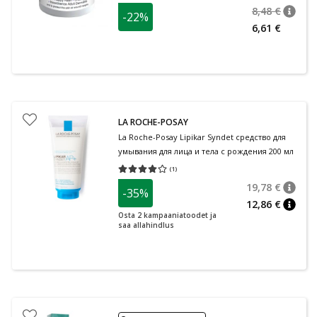
8,48 €
-22%
nõuan
Tavalin
6,61 €
LA ROCHE-POSAY
La Roche-Posay Lipikar Syndet средство для
умывания для лица и тела с рождения 200 мл
(
1
)
Средняя оценка 4.00
Количество оценок 1
19,78 €
-35%
nõuan
Tavalin
12,86 €
nõuan
Osta 2 kampaaniatoodet ja
saa allahindlus