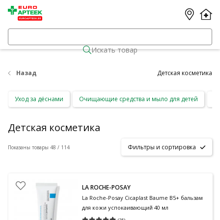
Искать товар
Назад
Детская косметика
Уход за дёснами
Очищающие средства и мыло для детей
С
Детская косметика
Фильтры и сортировка
Показаны товары 48 / 114
LA ROCHE-POSAY
La Roche-Posay Cicaplast Baume B5+ бальзам
для кожи успокаивающий 40 мл
(
25
)