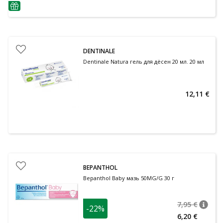
nõuanne
DENTINALE
Dentinale Natura гель для дёсен 20 мл. 20 мл
12,11 €
BEPANTHOL
Bepanthol Baby мазь 50MG/G 30 г
7,95 €
-22%
nõuan
Tavalin
6,20 €