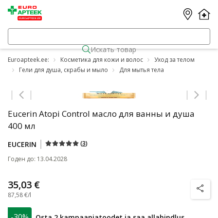
Искать товар
Euroapteek.ee:
Косметика для кожи и волос
Уход за телом
Гели для душа, скрабы и мыло
Для мытья тела
Jäta karussell vahele
Eucerin Atopi Control масло для ванны и душа
400 мл
(
3
)
EUCERIN
Годен до
:
13.04.2028
35,03 €
nõuanne
87,58 €/l
-30%
Osta 2 kampaaniatoodet ja saa allahindlus