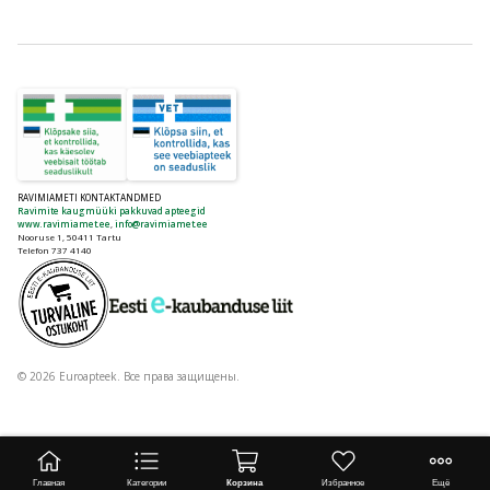
RAVIMIAMETI KONTAKTANDMED
Ravimite kaugmüüki pakkuvad apteegid
www.ravimiamet.ee
,
info@ravimiamet.ee
Nooruse 1, 50411 Tartu
Telefon 737 4140
© 2026 Euroapteek. Все права защищены.
Главная
Категории
Корзина
Избранное
Ещё