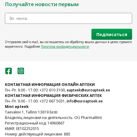
Получайте новости первым
Подписаться
Отправляя свой e-mail, вы соглашаетесь на обработку ваших данных в целях прямого
маркетинга. Подробнее
Политика конфиденциальности
.
КОНТАКТНАЯ ИНФОРМАЦИЯ ОНЛАЙН АПТЕКИ
Пн.-Пт. 9.00 - 17.00: +372 610 3100,
eapteek@euroapteek.ee
КОНТАКТНАЯ ИНФОРМАЦИЯ ФИЗИЧЕСКИХ АПТЕК
Пн.-Пт. 9.00 - 17.00: +372 667 5031,
info@euroapteek.ee
Mint apteek
Taevakivi 1, Tallinn 13619 Eesti
Владелец лицензии на деятельность: OÜ PharmaMint
Регистрационный код: 14960867
KMKR: EE102252015
Номер действующей лицензии: 885