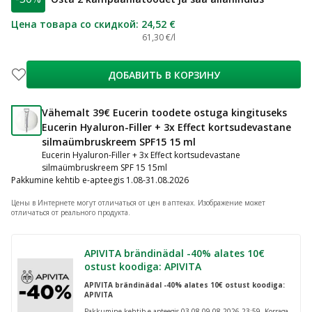
Цена товара со скидкой
:
24,52 €
61,30 €/l
ДОБАВИТЬ В КОРЗИНУ
Vähemalt 39€ Eucerin toodete ostuga kingituseks
Eucerin Hyaluron-Filler + 3x Effect kortsudevastane
silmaümbruskreem SPF15 15 ml
Eucerin Hyaluron-Filler + 3x Effect kortsudevastane
silmaümbruskreem SPF 15 15ml
Pakkumine kehtib e-apteegis 1.08-31.08.2026
Цены в Интернете могут отличаться от цен в аптеках.
Изображение может
отличаться от реального продукта.
APIVITA brändinädal -40% alates 10€
ostust koodiga: APIVITA
APIVITA brändinädal -40% alates 10€ ostust koodiga:
APIVITA
Pakkumine kehtib e-apteegis 03.08-09.08.2026 23:59. Korraga