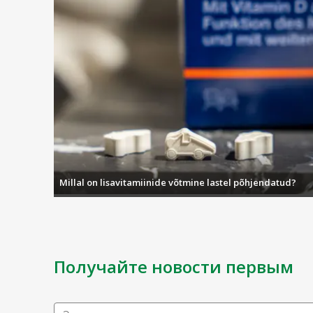
Millal on lisavitamiinide võtmine lastel põhjendatud?
Получайте новости первым