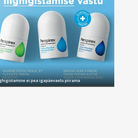
ighigistamine ei pea igapäevaelu piirama