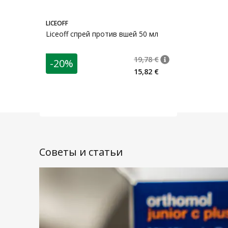
LICEOFF
Liceoff спрей против вшей 50 мл
19,78 €
-20%
nõuanne
Tavaline hind
:
19,7
15,82 €
Советы и статьи