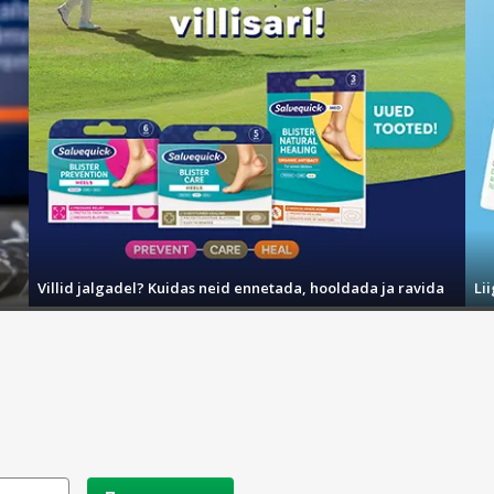
Villid jalgadel? Kuidas neid ennetada, hooldada ja ravida
Li