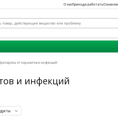
О нас
Приходи работать
Ознакомь
Препараты от паразитов и инфекций
тов и инфекций
дукты