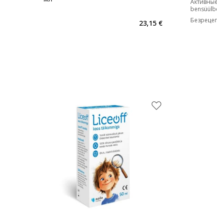
Активные
bensüülb
Безрецеп
23,15 €