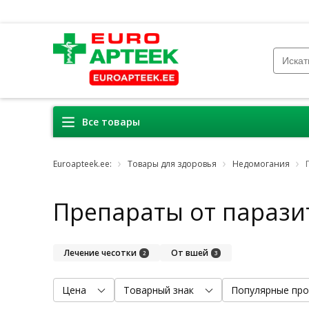
Все товары
Euroapteek.ee:
Товары для здоровья
Недомогания
Препараты от парази
Лечениe чесотки
От вшей
2
3
Цена
Товарный знак
Популярные про