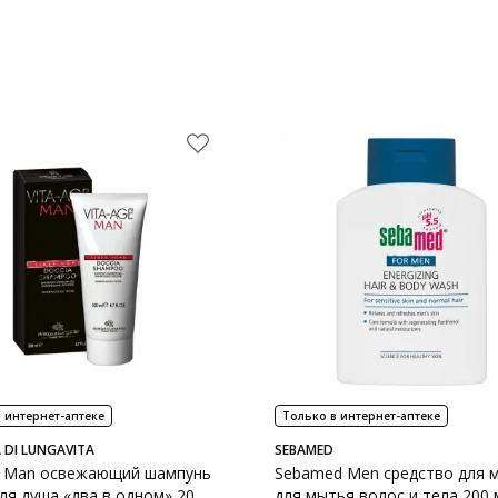
 интернет-аптеке
Только в интернет-аптеке
 DI LUNGAVITA
SEBAMED
e Man освежающий шампунь
Sebamed Men средство для 
для душа «два в одном» 200
для мытья волос и тела 200 