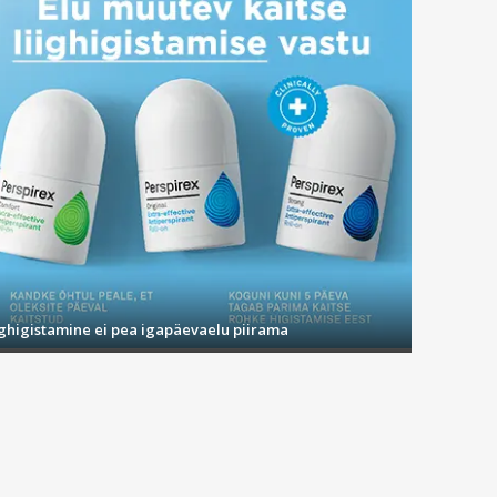
ighigistamine ei pea igapäevaelu piirama