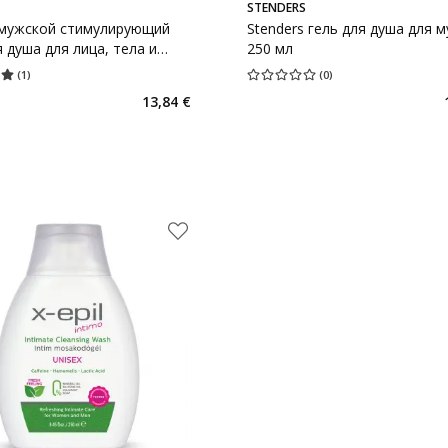
STENDERS
 мужской стимулирующий
Stenders гель для душа для 
я душа для лица, тела и
250 мл
00 мл
(
1
)
(
0
)
ценка 5.00
Количество оценок 1
Средняя оценка 0.00
Количество оц
13,84 €