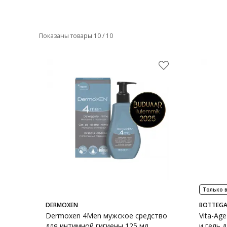
Показаны товары 10 / 10
Только в
DERMOXEN
BOTTEGA
Dermoxen 4Men мужское средство
Vita-Ag
для интимной гигиены 125 мл
и гель 