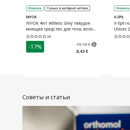
Новинка
Только в интернет-аптеке
Новинка
NIYOK
X-EPIL
NIYOK 4in1 Athletic Grey твёрдое
X-Epil 
моющее средство для тела, волос,
Unisex 
лица и бороды для мужчин 80 г
(
0
)
Средняя оценка 0.00
Количество оценок 0
Средняя о
10,16 €
-17%
nõuanne
Tavaline hind
:
10,1
8,43 €
Советы и статьи