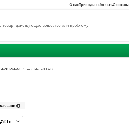
О нас
Приходи работать
Ознакомь
жской кожей
Для мытья тела
волосами
1
дукты