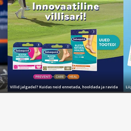
Villid jalgadel? Kuidas neid ennetada, hooldada ja ravida
Li