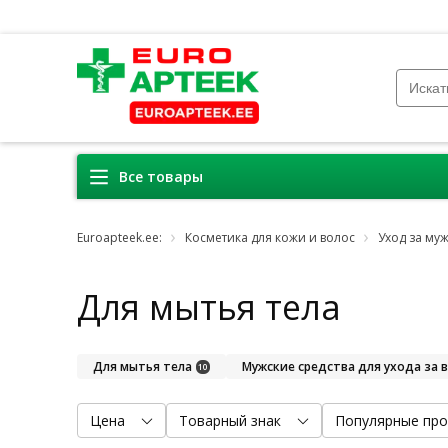
Все товары
Euroapteek.ee:
Косметика для кожи и волос
Уход за му
Для мытья тела
Для мытья тела
Мужские средства для ухода за 
10
Цена
Товарный знак
Популярные про