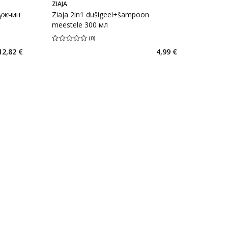
ZIAJA
мужчин
Ziaja 2in1 dušigeel+šampoon
meestele 300 мл
(
0
)
енок 0
Средняя оценка 0.00
Количество оценок 0
12,82 €
4,99 €