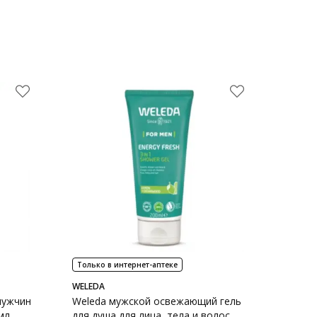
Только в интернет-аптеке
WELEDA
мужчин
Weleda мужской освежающий гель
мл
для душа для лица, тела и волос