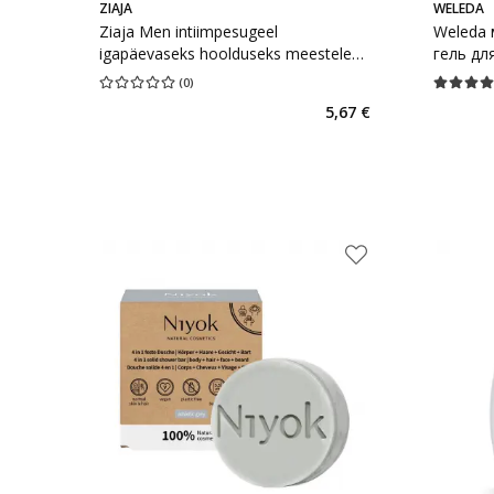
ZIAJA
WELEDA
Ziaja Men intiimpesugeel
Weleda
igapäevaseks hoolduseks meestele
гель дл
300 мл
волос 2
(
0
)
Средняя оценка 0.00
Количество оценок 0
Средняя о
5,67 €