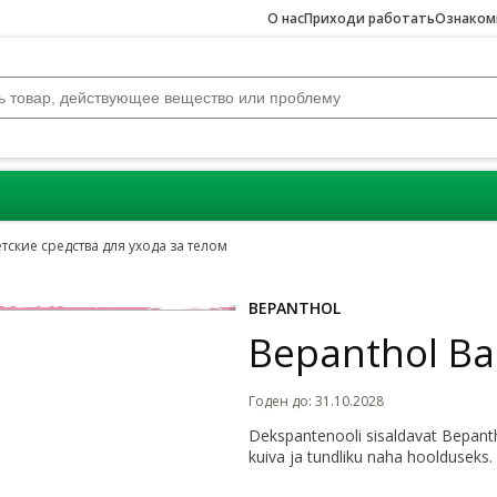
О нас
Приходи работать
Ознакомь
тские средства для ухода за телом
Jäta karussell vahele
BEPANTHOL
Bepanthol Ba
Годен до
:
31.10.2028
Dekspantenooli sisaldavat Bepant
kuiva ja tundliku naha hoolduseks.