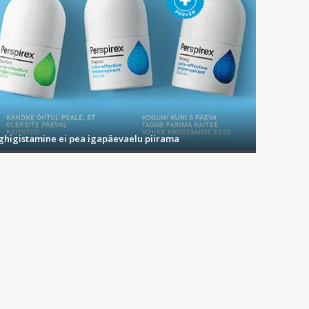
ighigistamine ei pea igapäevaelu piirama