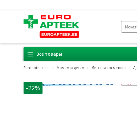
Все товары
Euroapteek.ee:
Мамам и детям
Детская косметика
Де
-22%