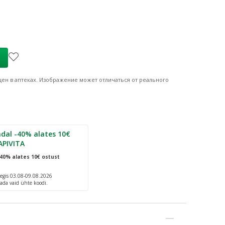
ind
:
7,95 €
ен в аптеках.
Изображение может отличаться от реального
dal -40% alates 10€
APIVITA
40% alates 10€ ostust
egis 03.08-09.08.2026
ada vaid ühte koodi.