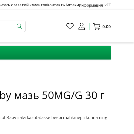
тесь с газетой клиентов
Контакты
Аптеки
ET
Информация
0,00
by мазь 50MG/G 30 г
hol Baby salvi kasutatakse beebi mähkmepiirkonna ning