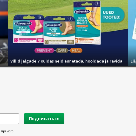
Villid jalgadel? Kuidas neid ennetada, hooldada ja ravida
Li
Подписаться
х прямого