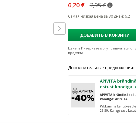
6,20 €
7,95 €
nõuanne
Tavaline h
Самая низкая цена за 30 дней
:
6.2
ДОБАВИТЬ В КОРЗИНУ
Цены в Интернете могут отличаться от ц
продукта.
Дополнительные предложения:
APIVITA brändinä
ostust koodiga: 
APIVITA brändinädal -
koodiga: APIVITA
Pakkumine kehtib e-apte
23:59. Korraga saab kasut