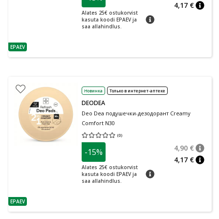
4,17 €
nõuan
Alates 25€ ostukorvist
nõuanne
kasuta koodi EPAEV ja
saa allahindlus.
EPAEV
nõuanne
Новинка
Только в интернет-аптеке
DEODEA
Deo Dea подушечки-дезодорант Creamy
Comfort N30
(
0
)
Средняя оценка 0.00
Количество оценок 0
4,90 €
-15%
nõuan
Tavalin
4,17 €
nõuan
Alates 25€ ostukorvist
nõuanne
kasuta koodi EPAEV ja
saa allahindlus.
EPAEV
nõuanne