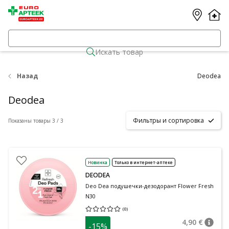
Искать товар
Назад
Deodea
Deodea
Фильтры и сортировка
Показаны товары 3 / 3
Новинка
Только в интернет-аптеке
DEODEA
Deo Dea подушечки-дезодорант Flower Fresh
N30
(
0
)
Средняя оценка 0.00
Количество оценок 0
4,90 €
-15%
nõuan
Tavalin