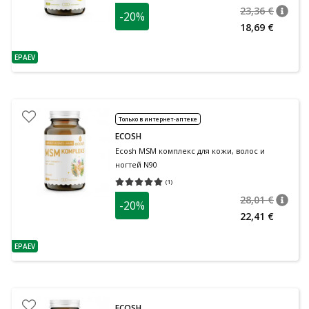
23,36 €
-20%
nõuan
Tavalin
18,69 €
EPAEV
nõuanne
Только в интернет-аптеке
ECOSH
Ecosh MSM комплекс для кожи, волос и
ногтей N90
(
1
)
Средняя оценка 5.00
Количество оценок 1
28,01 €
-20%
nõuan
Tavalin
22,41 €
EPAEV
nõuanne
ECOSH