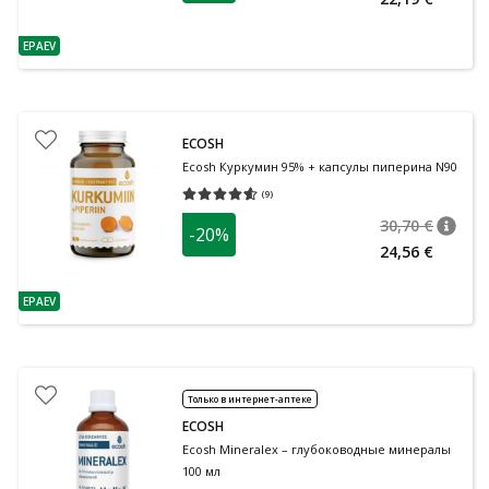
EPAEV
nõuanne
ECOSH
Ecosh Куркумин 95% + капсулы пиперина N90
(
9
)
Средняя оценка 4.56
Количество оценок 9
30,70 €
-20%
nõuan
Tavalin
24,56 €
EPAEV
nõuanne
Только в интернет-аптеке
ECOSH
Ecosh Mineralex – глубоководные минералы
100 мл