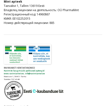
Mint apteek
Taevakivi 1, Tallinn 13619 Eesti
Владелец лицензии на деятельность: OÜ PharmaMint
Регистрационный код: 14960867
KMKR: EE102252015
Номер действующей лицензии: 885
RAVIMIAMETI KONTAKTANDMED
Ravimite kaugmüüki pakkuvad apteegid
www.ravimiamet.ee
,
info@ravimiamet.ee
Nooruse 1, 50411 Tartu
Telefon 737 4140