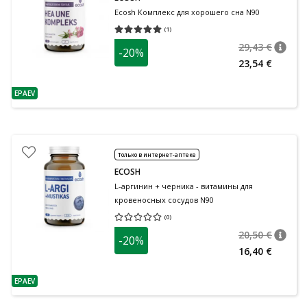
Ecosh Комплекс для хорошего сна N90
(
1
)
Средняя оценка 5.00
Количество оценок 1
29,43 €
-20%
nõuan
Tavalin
23,54 €
EPAEV
nõuanne
Только в интернет-аптеке
ECOSH
L-аргинин + черника - витамины для
кровеносных сосудов N90
(
0
)
Средняя оценка 0.00
Количество оценок 0
20,50 €
-20%
nõuan
Tavalin
16,40 €
EPAEV
nõuanne