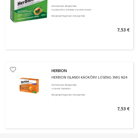
Активные вещества
:
luuderohu lehtede kuivekstrakt
Безрецептурные лекарства
7,53 €
HERBION
HERBION ISLANDI KÄOKÕRV LOSENG 3MG N24
Активные вещества
:
islandi käokõrv
Безрецептурные лекарства
7,53 €