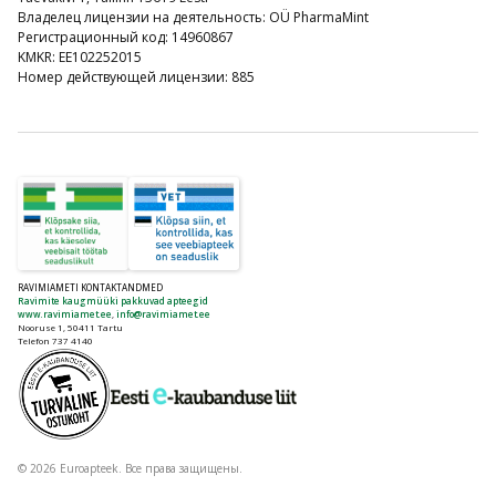
Владелец лицензии на деятельность: OÜ PharmaMint
Регистрационный код: 14960867
KMKR: EE102252015
Номер действующей лицензии: 885
RAVIMIAMETI KONTAKTANDMED
Ravimite kaugmüüki pakkuvad apteegid
www.ravimiamet.ee
,
info@ravimiamet.ee
Nooruse 1, 50411 Tartu
Telefon 737 4140
© 2026 Euroapteek. Все права защищены.