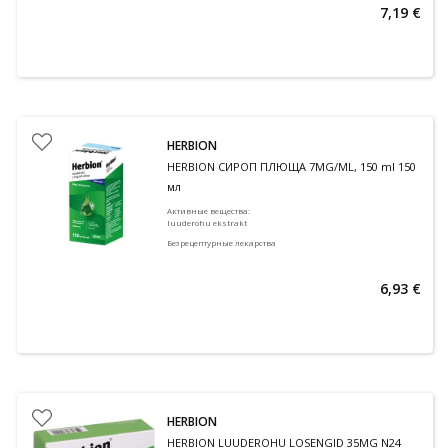
7,19 €
HERBION
HERBION СИРОП ПЛЮЩА 7MG/ML, 150 ml 150
мл
Активные вещества
:
luuderohu ekstrakt
Безрецептурные лекарства
6,93 €
HERBION
HERBION LUUDEROHU LOSENGID 35MG N24