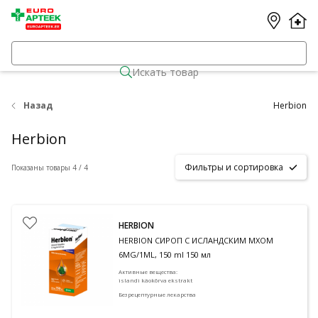
Искать товар
Назад
Herbion
Herbion
Фильтры и сортировка
Показаны товары 4 / 4
HERBION
HERBION СИРОП С ИСЛАНДСКИМ МХОМ
6MG/1ML, 150 ml 150 мл
Активные вещества
:
islandi käokõrva ekstrakt
Безрецептурные лекарства