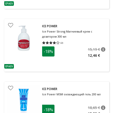
EPAEV
nõuanne
ICE POWER
Ice Power Strong Магниевый крем с
дозатором 300 мл
(
2
)
Средняя оценка 4.00
Количество оценок 2
15,19 €
-18%
nõuan
Tavalin
12,46 €
EPAEV
nõuanne
ICE POWER
Ice Power MSM охлаждающий гель 200 мл
18,65 €
-18%
nõuan
Tavalin