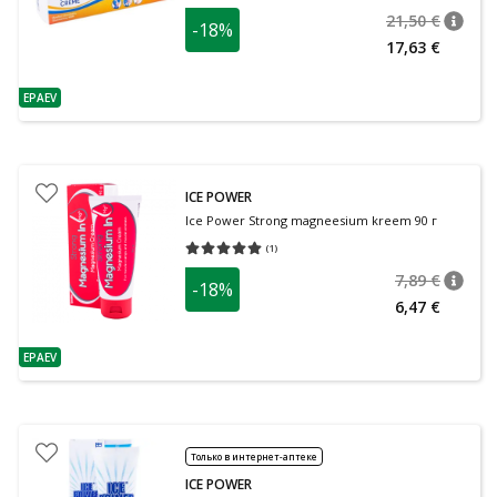
21,50 €
-18%
nõuan
Tavalin
17,63 €
EPAEV
nõuanne
ICE POWER
Ice Power Strong magneesium kreem 90 г
(
1
)
Средняя оценка 5.00
Количество оценок 1
7,89 €
-18%
nõuan
Tavalin
6,47 €
EPAEV
nõuanne
Только в интернет-аптеке
ICE POWER