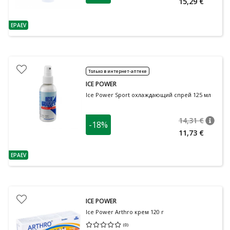
15,29 €
EPAEV
nõuanne
Только в интернет-аптеке
ICE POWER
Ice Power Sport охлаждающий спрей 125 мл
14,31 €
-18%
nõuan
Tavalin
11,73 €
EPAEV
nõuanne
ICE POWER
Ice Power Arthro крем 120 г
(
0
)
Средняя оценка 0.00
Количество оценок 0