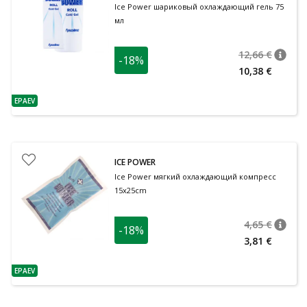
Ice Power шариковый охлаждающий гель 75
мл
12,66 €
-18%
nõuan
Tavalin
10,38 €
EPAEV
nõuanne
ICE POWER
Ice Power мягкий охлаждающий компресс
15x25cm
4,65 €
-18%
nõuan
Tavalin
3,81 €
EPAEV
nõuanne