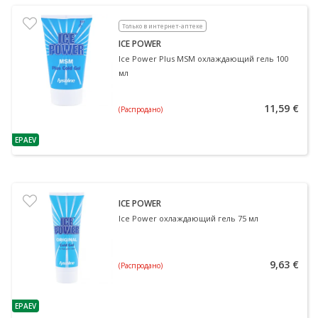
Только в интернет-аптеке
ICE POWER
Ice Power Plus MSM охлаждающий гель 100
мл
11,59 €
(Распродано)
EPAEV
nõuanne
ICE POWER
Ice Power охлаждающий гель 75 мл
9,63 €
(Распродано)
EPAEV
nõuanne