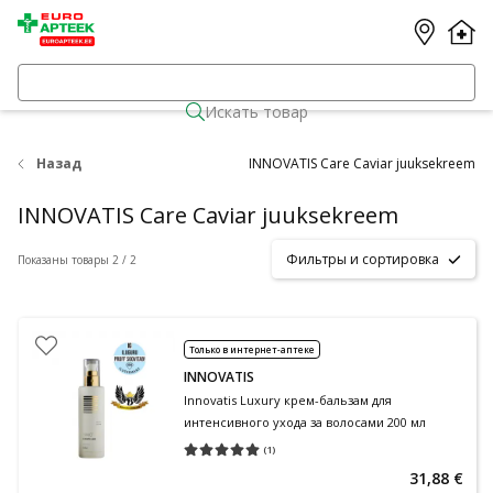
Искать товар
Назад
INNOVATIS Care Caviar juuksekreem
INNOVATIS Care Caviar juuksekreem
Фильтры и сортировка
Показаны товары 2 / 2
Только в интернет-аптеке
INNOVATIS
Innovatis Luxury крем-бальзам для
интенсивного ухода за волосами 200 мл
(
1
)
Средняя оценка 5.00
Количество оценок 1
31,88 €