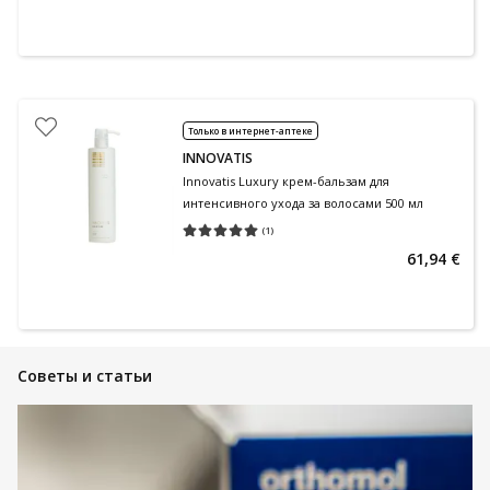
Только в интернет-аптеке
INNOVATIS
Innovatis Luxury крем-бальзам для
интенсивного ухода за волосами 500 мл
(
1
)
Средняя оценка 5.00
Количество оценок 1
61,94 €
Советы и статьи