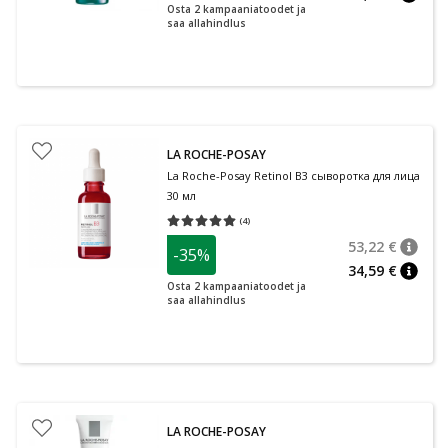
nõuan
Osta 2 kampaaniatoodet ja
saa allahindlus
LA ROCHE-POSAY
La Roche-Posay Retinol B3 сыворотка для лица
30 мл
(
4
)
Средняя оценка 5.00
Количество оценок 4
53,22 €
-35%
nõuan
Tavalin
34,59 €
nõuan
Osta 2 kampaaniatoodet ja
saa allahindlus
LA ROCHE-POSAY