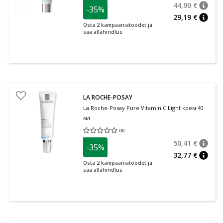
44,90 €
-35%
nõuan
Tavalin
29,19 €
nõuan
Osta 2 kampaaniatoodet ja
saa allahindlus
LA ROCHE-POSAY
La Roche-Posay Pure Vitamin C Light крем 40
мл
(
0
)
Средняя оценка 0.00
Количество оценок 0
50,41 €
-35%
nõuan
Tavalin
32,77 €
nõuan
Osta 2 kampaaniatoodet ja
saa allahindlus