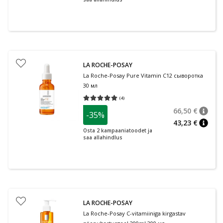
LA ROCHE-POSAY
La Roche-Posay Pure Vitamin C12 сыворотка
30 мл
(
4
)
Средняя оценка 5.00
Количество оценок 4
66,50 €
-35%
nõuan
Tavalin
43,23 €
nõuan
Osta 2 kampaaniatoodet ja
saa allahindlus
LA ROCHE-POSAY
La Roche-Posay C-vitamiiniga kirgastav