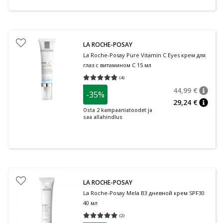
LA ROCHE-POSAY
La Roche-Posay Pure Vitamin C Eyes крем для
глаз с витамином С 15 мл
(
4
)
Средняя оценка 4.75
Количество оценок 4
44,99 €
-35%
nõuan
Tavalin
29,24 €
nõuan
Osta 2 kampaaniatoodet ja
saa allahindlus
LA ROCHE-POSAY
La Roche-Posay Mela B3 дневной крем SPF30
40 мл
(
2
)
Средняя оценка 5.00
Количество оценок 2