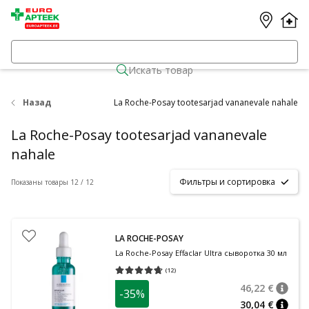
Искать товар
Назад
La Roche-Posay tootesarjad vananevale nahale
La Roche-Posay tootesarjad vananevale
nahale
Фильтры и сортировка
Показаны товары 12 / 12
LA ROCHE-POSAY
La Roche-Posay Effaclar Ultra сыворотка 30 мл
(
12
)
Средняя оценка 4.67
Количество оценок 12
46,22 €
-35%
nõuan
Tavalin
30,04 €