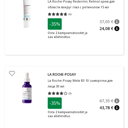
LA Roche-Posay Redermic Retinol крем для
области вокруг глаз с ретинолом 15 мл
(
5
)
Средняя оценка 4.60
Количество оценок 5
37,05 €
-35%
nõuan
Tavalin
24,08 €
nõuan
Osta 2 kampaaniatoodet ja
saa allahindlus
LA ROCHE-POSAY
La Roche-Posay Mela B3 10 сыворотка для
лица 30 мл
(
3
)
Средняя оценка 3.67
Количество оценок 3
67,35 €
-35%
nõuan
Tavalin
43,78 €
nõuan
Osta 2 kampaaniatoodet ja
saa allahindlus