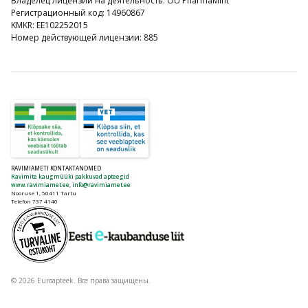
Владелец лицензии на деятельность: OÜ PharmaMint
Регистрационный код: 14960867
KMKR: EE102252015
Номер действующей лицензии: 885
RAVIMIAMETI KONTAKTANDMED
Ravimite kaugmüüki pakkuvad apteegid
www.ravimiamet.ee
,
info@ravimiamet.ee
Nooruse 1, 50411 Tartu
Telefon 737 4140
© 2026 Euroapteek. Все права защищены.