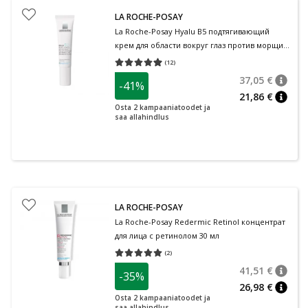
LA ROCHE-POSAY
La Roche-Posay Hyalu B5 подтягивающий
крем для области вокруг глаз против морщин
15 мл
(
12
)
Средняя оценка 4.92
Количество оценок 12
37,05 €
-41%
nõuan
Tavalin
21,86 €
nõuan
Osta 2 kampaaniatoodet ja
saa allahindlus
LA ROCHE-POSAY
La Roche-Posay Redermic Retinol концентрат
для лица с ретинолом 30 мл
(
2
)
Средняя оценка 5.00
Количество оценок 2
41,51 €
-35%
nõuan
Tavalin
26,98 €
nõuan
Osta 2 kampaaniatoodet ja
saa allahindlus