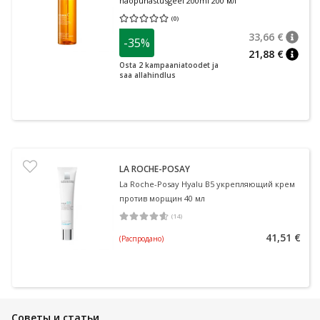
näopuhastusgeel 200ml 200 мл
(
0
)
Средняя оценка 0.00
Количество оценок 0
33,66 €
-35%
nõuan
Tavalin
21,88 €
nõuan
Osta 2 kampaaniatoodet ja
saa allahindlus
LA ROCHE-POSAY
La Roche-Posay Hyalu B5 укрепляющий крем
против морщин 40 мл
(
14
)
Средняя оценка 4.57
Количество оценок 14
41,51 €
(Распродано)
Советы и статьи