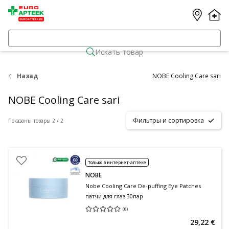
Искать товар
Назад
NOBE Cooling Care sari
NOBE Cooling Care sari
Фильтры и сортировка
Показаны товары 2 / 2
Только в интернет-аптеке
NOBE
Nobe Cooling Care De-puffing Eye Patches
патчи для глаз 30пар
(
0
)
Средняя оценка 0.00
Количество оценок 0
29,22 €